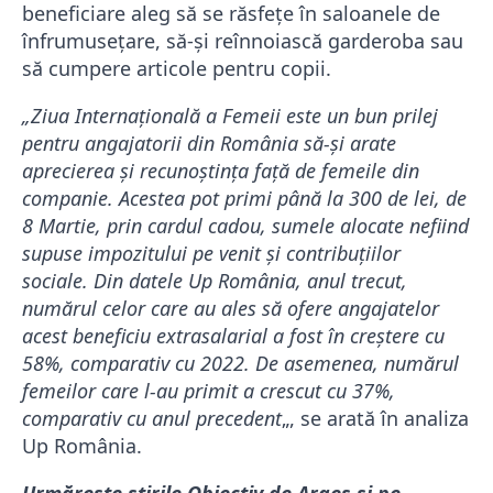
beneficiare aleg să se răsfețe în saloanele de
înfrumusețare, să-și reînnoiască garderoba sau
să cumpere articole pentru copii.
„Ziua Internaţională a Femeii este un bun prilej
pentru angajatorii din România să-şi arate
aprecierea şi recunoştinţa faţă de femeile din
companie. Acestea pot primi până la 300 de lei, de
8 Martie, prin cardul cadou, sumele alocate nefiind
supuse impozitului pe venit şi contribuţiilor
sociale. Din datele Up România, anul trecut,
numărul celor care au ales să ofere angajatelor
acest beneficiu extrasalarial a fost în creştere cu
58%, comparativ cu 2022. De asemenea, numărul
femeilor care l-au primit a crescut cu 37%,
comparativ cu anul precedent
„, se arată în analiza
Up România.