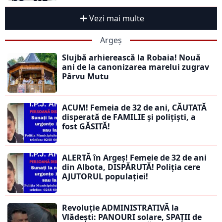
Vezi mai multe
Argeș
Slujbă arhierească la Robaia! Nouă
ani de la canonizarea marelui zugrav
Pârvu Mutu
ACUM! Femeia de 32 de ani, CĂUTATĂ
disperată de FAMILIE și polițiști, a
fost GĂSITĂ!
ALERTĂ în Argeș! Femeie de 32 de ani
din Albota, DISPĂRUTĂ! Poliția cere
AJUTORUL populației!
Revoluție ADMINISTRATIVĂ la
Vlădești: PANOURI solare, SPAȚII de