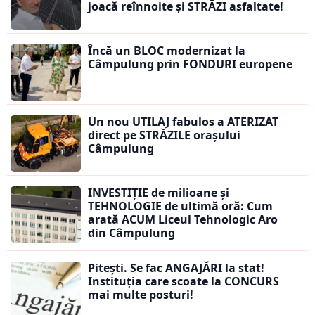
joacă reînnoite și STRĂZI asfaltate!
Încă un BLOC modernizat la
Câmpulung prin FONDURI europene
Un nou UTILAJ fabulos a ATERIZAT
direct pe STRĂZILE orașului
Câmpulung
INVESTIȚIE de milioane și
TEHNOLOGIE de ultimă oră: Cum
arată ACUM Liceul Tehnologic Aro
din Câmpulung
Pitești. Se fac ANGAJĂRI la stat!
Instituția care scoate la CONCURS
mai multe posturi!