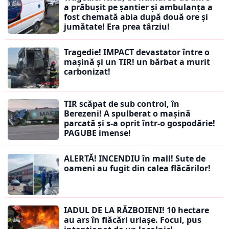
a prăbușit pe șantier și ambulanța a
fost chemată abia după două ore și
jumătate! Era prea târziu!
Tragedie! IMPACT devastator între o
mașină și un TIR! un bărbat a murit
carbonizat!
TIR scăpat de sub control, în
Berezeni! A spulberat o mașină
parcată și s-a oprit într-o gospodărie!
PAGUBE imense!
ALERTĂ! INCENDIU în mall! Sute de
oameni au fugit din calea flăcărilor!
IADUL DE LA RĂZBOIENI! 10 hectare
au ars în flăcări uriașe. Focul, pus