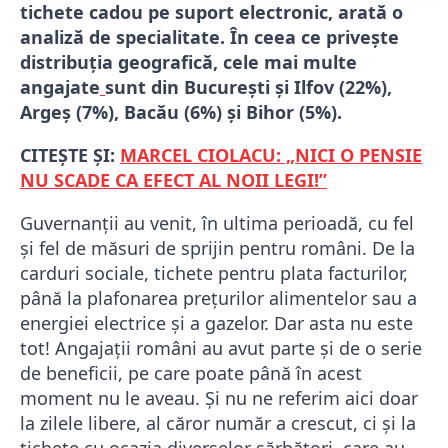
tichete cadou pe suport electronic, arată o
analiză de specialitate. În ceea ce priveşte
distribuţia geografică, cele mai multe
angajate
sunt din Bucureşti şi Ilfov (22%),
Argeş (7%), Bacău (6%) şi Bihor (5%).
CITEȘTE ȘI:
MARCEL CIOLACU: „NICI O PENSIE
NU SCADE CA EFECT AL NOII LEGI!”
Guvernanții au venit, în ultima perioadă, cu fel
și fel de măsuri de sprijin pentru români. De la
carduri sociale, tichete pentru plata facturilor,
până la plafonarea prețurilor alimentelor sau a
energiei electrice și a gazelor. Dar asta nu este
tot! Angajații români au avut parte și de o serie
de beneficii, pe care poate până în acest
moment nu le aveau. Și nu ne referim aici doar
la zilele libere, al căror număr a crescut, ci și la