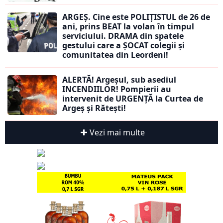
ARGEȘ. Cine este POLIȚISTUL de 26 de
ani, prins BEAT la volan în timpul
serviciului. DRAMA din spatele
gestului care a ȘOCAT colegii și
comunitatea din Leordeni!
ALERTĂ! Argeșul, sub asediul
INCENDIILOR! Pompierii au
intervenit de URGENȚĂ la Curtea de
Argeș și Rătești!
Vezi mai multe