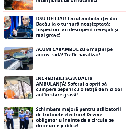
intenționat de un localnic!
DSU OFICIAL! Cazul ambulanței din
Bacău ia o turnură neașteptată:
Inspectorii au descoperit nereguli și
mai grave!
ACUM! CARAMBOL cu 6 mașini pe
autostradă! Trafic paralizat!
INCREDIBIL! SCANDAL la
AMBULANȚĂ! Șoferul a oprit să
cumpere pepeni cu o fetiță de nici doi
ani în stare gravă!
Schimbare majoră pentru utilizatorii
de trotinete electrice! Devine
obligatoriu înainte de a circula pe
drumurile publice!