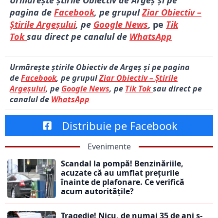
Urmărește știrile Obiectiv de Argeș și pe
pagina de
Facebook
, pe grupul
Ziar Obiectiv –
Știrile Argeșului
, pe
Google News
, pe
Tik
Tok
sau direct pe canalul de
WhatsApp
Urmărește știrile Obiectiv de Argeș și pe pagina
de
Facebook
, pe grupul
Ziar Obiectiv – Știrile
Argeșului
, pe
Google News
, pe
Tik Tok
sau direct pe
canalul de
WhatsApp
Distribuie pe Facebook
Evenimente
Scandal la pompă! Benzinăriile,
acuzate că au umflat prețurile
înainte de plafonare. Ce verifică
acum autoritățile?
Tragedie! Nicu, de numai 35 de ani s-