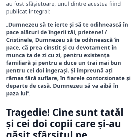
au fost sfâșietoare, unul dintre acestea fiind
publicat integral:
„
Dumnezeu să te ierte și să te odihnească în
pace alături de îngerii tăi, prietene! /
Cristinele, Dumnezeu să te odihnească în
pace, că prea cinstit și cu devotament în
munca ta de zi cu zi, pentru existența
familiară și pentru a duce un trai mai bun
pentru cei doi ingerași. Și împreună ați
rămas fără suflare, în fiarele contorsionate și
departe de casă. Dumnezeu să va aibă în
paza lui
”.
Tragedie! Cine sunt tatăl
și cei doi copii care și-au
găsit sfârșitul pe