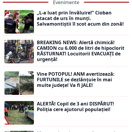
Evenimente
„L-a luat prin învăluire!” Cioban
atacat de urs în munți.
Salvamontiștii îl scot acum din zonă!
BREAKING NEWS: Alertă chimică!
CAMION cu 6.000 de litri de hipoclorit
RĂSTURNAT! Locuitorii EVACUAȚI de
urgență!
Vine POTOPUL! ANM avertizează:
FURTUNILE se dezlănțuie în mai
multe județe! Va fi JALE!
ALERTĂ! Copil de 3 ani DISPĂRUT!
Poliția cere ajutorul populației!