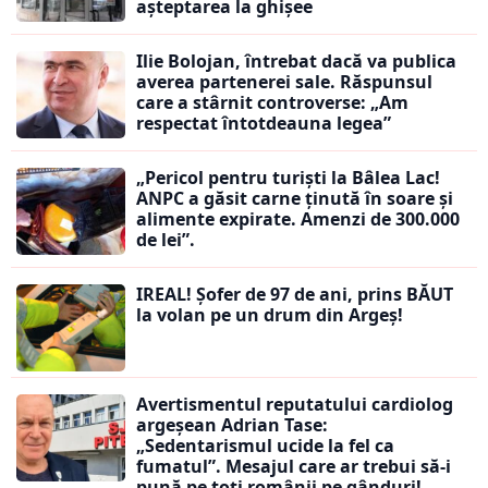
așteptarea la ghișee
Ilie Bolojan, întrebat dacă va publica
averea partenerei sale. Răspunsul
care a stârnit controverse: „Am
respectat întotdeauna legea”
„Pericol pentru turiști la Bâlea Lac!
ANPC a găsit carne ținută în soare și
alimente expirate. Amenzi de 300.000
de lei”.
IREAL! Șofer de 97 de ani, prins BĂUT
la volan pe un drum din Argeș!
Avertismentul reputatului cardiolog
argeșean Adrian Tase:
„Sedentarismul ucide la fel ca
fumatul”. Mesajul care ar trebui să-i
pună pe toți românii pe gânduri!