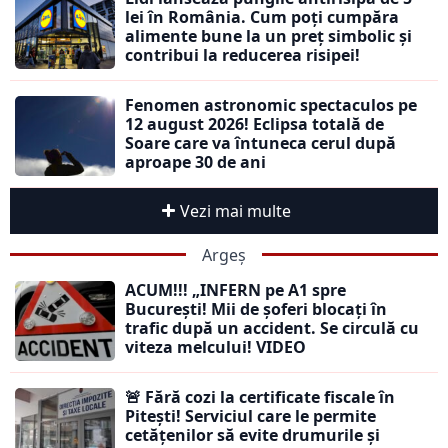
lei în România. Cum poți cumpăra
alimente bune la un preț simbolic și
contribui la reducerea risipei!
Fenomen astronomic spectaculos pe
12 august 2026! Eclipsa totală de
Soare care va întuneca cerul după
aproape 30 de ani
Vezi mai multe
Argeș
ACUM!!! „INFERN pe A1 spre
București! Mii de șoferi blocați în
trafic după un accident. Se circulă cu
viteza melcului! VIDEO
🚨 Fără cozi la certificate fiscale în
Pitești! Serviciul care le permite
cetățenilor să evite drumurile și