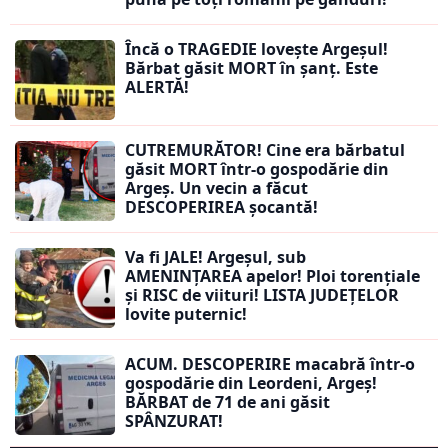
Încă o TRAGEDIE lovește Argeșul!
Bărbat găsit MORT în șanț. Este
ALERTĂ!
CUTREMURĂTOR! Cine era bărbatul
găsit MORT într-o gospodărie din
Argeș. Un vecin a făcut
DESCOPERIREA șocantă!
Va fi JALE! Argeșul, sub
AMENINȚAREA apelor! Ploi torențiale
și RISC de viituri! LISTA JUDEȚELOR
lovite puternic!
ACUM. DESCOPERIRE macabră într-o
gospodărie din Leordeni, Argeș!
BĂRBAT de 71 de ani găsit
SPÂNZURAT!