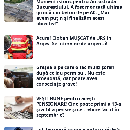
Moment istoric pentru Autostrada
Bucureștiului. A fost montată ultima
grindă din beton de pe A0: „Mai
avem puțin și finalizăm acest
obiectiv!”
Acum! Cioban MUȘCAT de URS în
Argeș! Se intervine de urgență!
Greșeala pe care o fac mulți șoferi
după ce iau permisul. Nu este
amendată, dar poate avea
consecințe grave!
VEȘTI BUNE pentru acești
PENSIONARI! Cine poate primi a 13-a
și a 14-a pensie și ce trebuie făcut în
septembrie?
Lidl lansează pungile antirisipă de 5