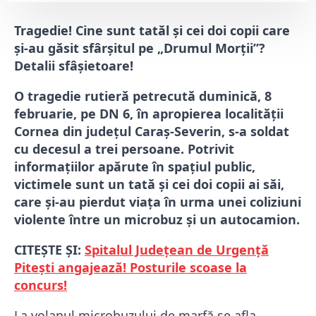
Tragedie! Cine sunt tatăl și cei doi copii care
și-au găsit sfârșitul pe „Drumul Morții”?
Detalii sfâșietoare!
O tragedie rutieră petrecută duminică, 8
februarie, pe DN 6, în apropierea localității
Cornea din județul Caraș-Severin, s-a soldat
cu decesul a trei persoane. Potrivit
informațiilor apărute în spațiul public,
victimele sunt un tată și cei doi copii ai săi,
care și-au pierdut viața în urma unei coliziuni
violente între un microbuz și un autocamion.
CITEȘTE ȘI:
Spitalul Județean de Urgență
Pitești angajează! Posturile scoase la
concurs!
La volanul microbuzului de marfă se afla