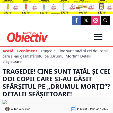
Searc
for:
Acasă
-
Eveniment
-
Tragedie! Cine sunt tatăl și cei doi copii
care și-au găsit sfârșitul pe „Drumul Morții”? Detalii
sfâșietoare!
TRAGEDIE! CINE SUNT TATĂL ȘI CEI
DOI COPII CARE ȘI-AU GĂSIT
SFÂRȘITUL PE „DRUMUL MORȚII”?
DETALII SFÂȘIETOARE!
Autor: 
Alex Vlad
Publicat
9 februarie 2026