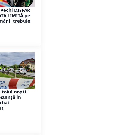
 vechi DISPAR
DATA LIMITĂ pe
omânii trebuie
 toiul nopții
Locuință în
rbat
T!