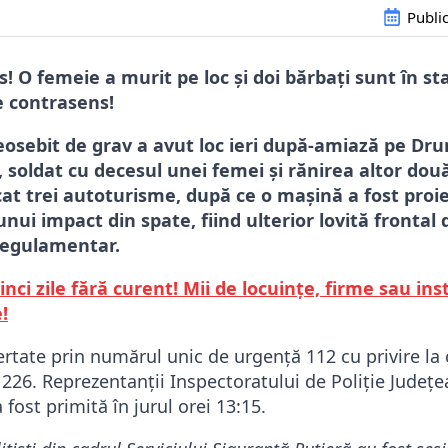
Publi
! O femeie a murit pe loc și doi bărbați sunt în st
e contrasens!
eosebit de grav a avut loc ieri după-amiază pe Dru
, soldat cu decesul unei femei și rănirea altor dou
at trei autoturisme, după ce o mașină a fost proi
ui impact din spate, fiind ulterior lovită frontal 
 regulamentar.
inci zile fără curent! Mii de locuințe, firme sau inst
!
lertate prin numărul unic de urgență 112 cu privire la 
 226. Reprezentanții Inspectoratului de Poliție Județ
 fost primită în jurul orei 13:15.