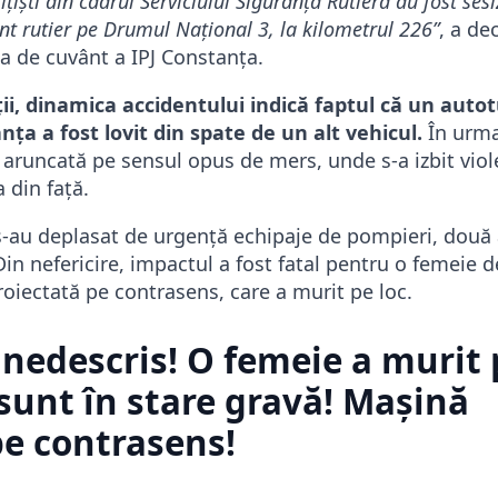
ițiști din cadrul Serviciului Siguranță Rutieră au fost sesi
t rutier pe Drumul Naţional 3, la kilometrul 226”
, a de
ea de cuvânt a IPJ Constanţa.
ii, dinamica accidentului indică faptul că un auto
ța a fost lovit din spate de un alt vehicul.
În urma
 aruncată pe sensul opus de mers, unde s-a izbit viol
 din față.
 s-au deplasat de urgență echipaje de pompieri, două
n nefericire, impactul a fost fatal pentru o femeie d
oiectată pe contrasens, care a murit pe loc.
nedescris! O femeie a murit p
 sunt în stare gravă! Mașină
pe contrasens!