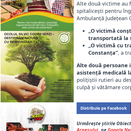
Alte două victime au f
spitalicești pentru îng
Ambulanță Județean C
„O victimă conş
transportată la s
„O victimă cu tr
Constanţa”
, a t
Alte două persoane i
asistență medicală la
polițiștii rutieri au 
culpă și vătămare cor
Distribuie pe Facebook
Urmărește știrile Obiec
Argeșului
, pe
Google N