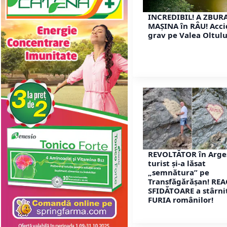
INCREDIBIL! A ZBUR
MAȘINA în RÂU! Acc
grav pe Valea Oltulu
REVOLTĂTOR în Arge
turist și-a lăsat
„semnătura” pe
Transfăgărășan! REA
SFIDĂTOARE a stârni
FURIA românilor!