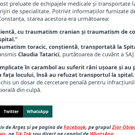
ost preluate de echipajele medicale și transportate la
rijiri de specialitate. Potrivit informațiilor furnizate d
onstanța, starea acestora era următoarea:
tientă, cu traumatism cranian şi traumatism de c
pital.”
aumatism toracic, conştientă, transportată la Spit
ransmis
Claudia Tatarici
, purtătoarea de cuvânt a SAJ
mplicate în carambol au suferit răni ușoare și au 
 fața locului, însă au refuzat transportul la spital.
deschis un dosar de cercetare penală pentru infracțiuni
porală din culpă.
Twitter
WhatsApp
tiv de Argeș și pe pagina de
Facebook
, pe grupul
Ziar Obiec
ews
, pe
Tik Tok
sau direct pe canalul de
WhatsApp