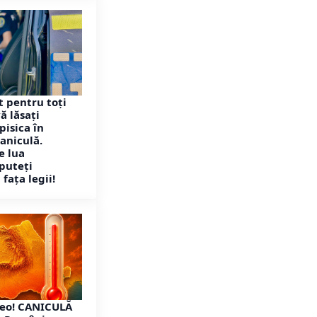
 pentru toți
vă lăsați
pisica în
aniculă.
e lua
 puteți
fața legii!
eo! CANICULĂ