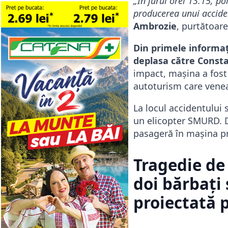
„În jurul orei 13:15, pol
producerea unui acciden
Ambrozie
, purtătoar
Din primele informaț
deplasa către Constan
impact, mașina a fost
autoturism care venea
La locul accidentului
un elicopter SMURD. Di
pasageră în mașina pr
Tragedie de 
doi bărbați
proiectată 