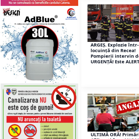
ARGEȘ. Explozie într
locuință din Recea!
Pompierii intervin d
URGENȚĂ! Este ALERT
ULTIMĂ ORĂ! Primăr