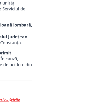
 unități
e Serviciul de
oloană lombară,
alul Judeţean
 Constanţa.
primit
În cauză,
le de ucidere din
tiv – Știrile