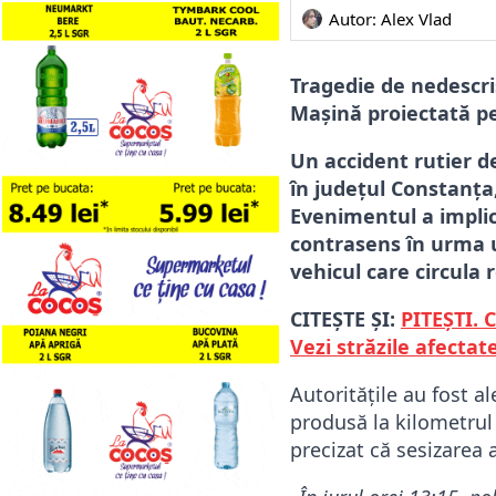
Autor: 
Alex Vlad
Tragedie de nedescris
Mașină proiectată p
Un accident rutier d
în județul Constanța
Evenimentul a implic
contrasens în urma un
vehicul care circula
CITEȘTE ȘI:
PITEȘTI. C
Vezi străzile afectate
Autoritățile au fost a
produsă la kilometrul
precizat că sesizarea a