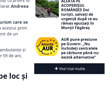
zați cu privire la
ALERTĂ PE
ACOPERIȘUL
clarat
Andreea
ROMÂNIEI! Doi
turiști, salvați de
urgență după ce au
turism care se
rămas epuizați în
Munții Făgăraș
 acestui prim
ent de un
AUR pune presiune
pe Guvern: „Nu
închideți centralele
 ambulanțe și
pe cărbune până nu
e 59 de ani,
există alternative”
Vezi mai multe
e loc și