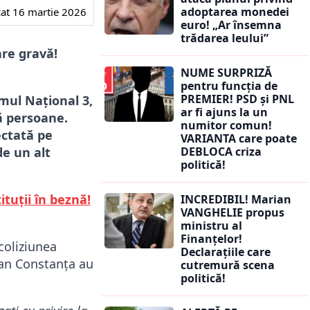
adoptarea monedei
cat
16 martie 2026
euro! „Ar însemna
trădarea leului”
are gravă!
NUME SURPRIZĂ
pentru funcția de
PREMIER! PSD și PNL
mul Național 3,
ar fi ajuns la un
ă persoane.
numitor comun!
ectată pe
VARIANTA care poate
DEBLOCA criza
de un alt
politică!
ituții în beznă!
INCREDIBIL! Marian
VANGHELIE propus
ministru al
Finanțelor!
coliziunea
Declarațiile care
ean Constanța au
cutremură scena
politică!