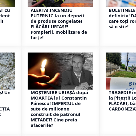
AT cu
ALERTĂ! INCENDIU
BULETINELE
ident
PUTERNIC la un depozit
definitiv! 
i!
de produse congelate!
care toți r
FLĂCĂRI URIAȘE!
să o știe!
Pompierii, mobilizare de
forțe!
ș! Un
MOȘTENIRE URIAȘĂ după
TRAGEDIE în
MOARTEA lui Constantin
la Pitești! 
Pănescu! IMPERIUL de
FLĂCĂRI, bă
CȚIA
sute de milioane
CARBONIZA
t
construit de patronul
METABET! Cine preia
afacerile?