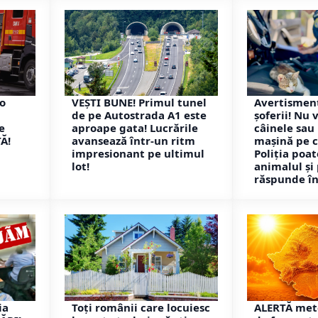
-o
VEȘTI BUNE! Primul tunel
Avertisment
de pe Autostrada A1 este
șoferii! Nu 
e
aproape gata! Lucrările
câinele sau 
Ă!
avansează într-un ritm
mașină pe c
impresionant pe ultimul
Poliția poat
lot!
animalul și
răspunde în 
ia
Toți românii care locuiesc
ALERTĂ met