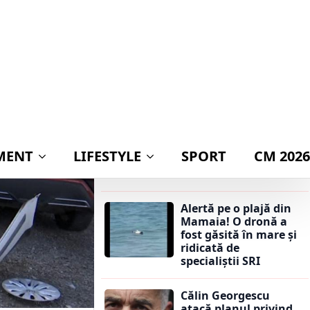
publicarea
declarației de avere a
partenerei lui
Nicușor Dan:
„Mingea este acum
în terenul lui Ilie
Bolojan”
Călin Georgescu
atacă planul privind
adoptarea monedei
euro: „Ar însemna
trădarea leului”
Alertă pe o plajă din
Mamaia! O dronă a
fost găsită în mare și
ridicată de
specialiștii SRI
Călin Georgescu
atacă planul privind