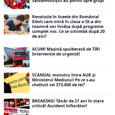
Salvamontiștii au pornit spre grup!
Revoluție în liceele din România!
Elevii care intră în clasa a IX-a din
toamnă vor învăța după programe
complet noi. Ce se schimbă după 20
de ani?
ACUM! Mașină spulberată de TIR!
Intervenție de urgență!
SCANDAL monstru între AUR și
Ministerul Mediului! Pe ce s-au
cheltuit cei 373.600 de lei?
BREAKING! Tânăr de 21 ani în stare
critică! Accident înfiorător!