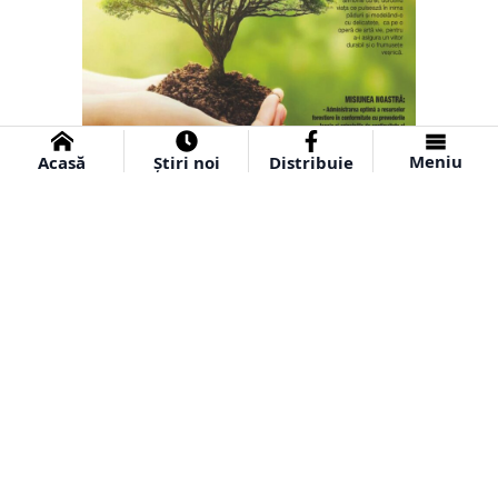
Meniu
Acasă
Știri noi
Distribuie