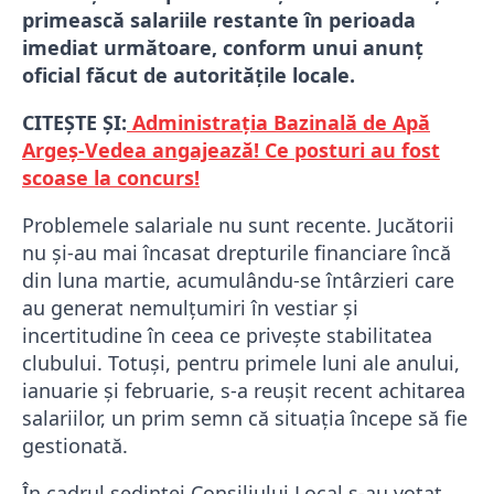
primească salariile restante în perioada
imediat următoare, conform unui anunț
oficial făcut de autoritățile locale.
CITEȘTE ȘI:
Administrația Bazinală de Apă
Argeș-Vedea angajează! Ce posturi au fost
scoase la concurs!
Problemele salariale nu sunt recente. Jucătorii
nu și-au mai încasat drepturile financiare încă
din luna martie, acumulându-se întârzieri care
au generat nemulțumiri în vestiar și
incertitudine în ceea ce privește stabilitatea
clubului. Totuși, pentru primele luni ale anului,
ianuarie și februarie, s-a reușit recent achitarea
salariilor, un prim semn că situația începe să fie
gestionată.
În cadrul ședinței Consiliului Local s-au votat