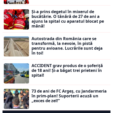
Și-a prins degetul în mixerul de
bucătărie. O tânără de 27 de ani a
ajuns la spital cu aparatul blocat pe
mână!
Autostrada din România care se
transformă, la nevoie, în pistă
pentru avioane. Lucrările sunt deja
în toi!
ACCIDENT grav produs de o șoferiță
de 18 ani! Și-a băgat trei prieteni în
spital!
73 de ani de FC Argeș, cu Jandarmeria
în prim-plan! Suporterii acuză un
„exces de zel!”