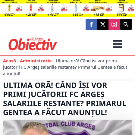
Searc
for:
Acasă
-
Administraţie
-
Ultima oră! Când își vor primi
jucătorii FC Argeș salariile restante? Primarul Gentea a făcut
anunțul!
ULTIMA ORĂ! CÂND ÎȘI VOR
PRIMI JUCĂTORII FC ARGEȘ
SALARIILE RESTANTE? PRIMARUL
GENTEA A FĂCUT ANUNȚUL!