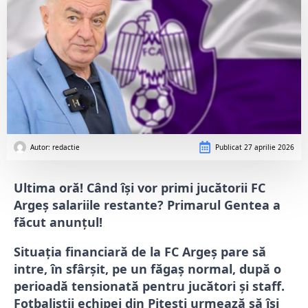
Autor: 
redactie
Publicat
27 aprilie 2026
Ultima oră! Când își vor primi jucătorii FC
Argeș salariile restante? Primarul Gentea a
făcut anunțul!
Situația financiară de la
FC Argeș
pare să
intre, în sfârșit, pe un făgaș normal, după o
perioadă tensionată pentru jucători și staff.
Fotbaliștii echipei din Pitești urmează să își