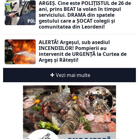
ARGEȘ. Cine este POLIȚISTUL de 26 de
ani, prins BEAT la volan în timpul
serviciului. DRAMA din spatele
gestului care a ȘOCAT colegii și
comunitatea din Leordeni!
ALERTĂ! Argeșul, sub asediul
INCENDIILOR! Pompierii au
intervenit de URGENȚĂ la Curtea de
Argeș și Rătești!
Vezi mai multe