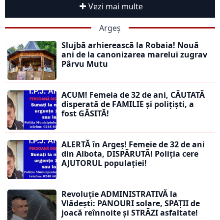
Vezi mai multe
Argeș
Slujbă arhierească la Robaia! Nouă
ani de la canonizarea marelui zugrav
Pârvu Mutu
ACUM! Femeia de 32 de ani, CĂUTATĂ
disperată de FAMILIE și polițiști, a
fost GĂSITĂ!
ALERTĂ în Argeș! Femeie de 32 de ani
din Albota, DISPĂRUTĂ! Poliția cere
AJUTORUL populației!
Revoluție ADMINISTRATIVĂ la
Vlădești: PANOURI solare, SPAȚII de
joacă reînnoite și STRĂZI asfaltate!