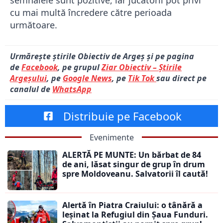
cu mai multă încredere către perioada
următoare.
Urmărește știrile Obiectiv de Argeș și pe pagina
de
Facebook
, pe grupul
Ziar Obiectiv – Știrile
Argeșului
, pe
Google News
, pe
Tik Tok
sau direct pe
canalul de
WhatsApp
Distribuie pe Facebook
Evenimente
ALERTĂ PE MUNTE: Un bărbat de 84
de ani, lăsat singur de grup în drum
spre Moldoveanu. Salvatorii îl caută!
Alertă în Piatra Craiului: o tânără a
leșinat la Refugiul din Șaua Funduri.