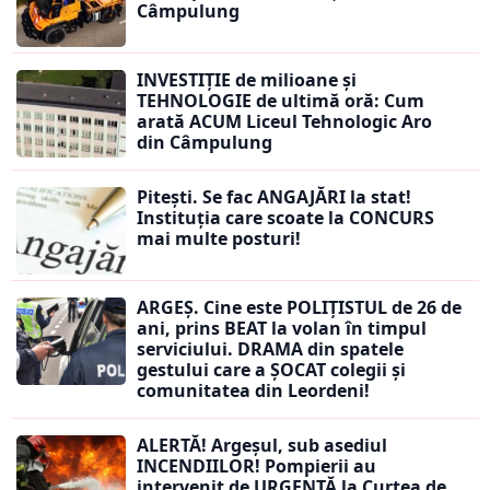
Câmpulung
INVESTIȚIE de milioane și
TEHNOLOGIE de ultimă oră: Cum
arată ACUM Liceul Tehnologic Aro
din Câmpulung
Pitești. Se fac ANGAJĂRI la stat!
Instituția care scoate la CONCURS
mai multe posturi!
ARGEȘ. Cine este POLIȚISTUL de 26 de
ani, prins BEAT la volan în timpul
serviciului. DRAMA din spatele
gestului care a ȘOCAT colegii și
comunitatea din Leordeni!
ALERTĂ! Argeșul, sub asediul
INCENDIILOR! Pompierii au
intervenit de URGENȚĂ la Curtea de