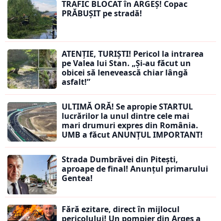
TRAFIC BLOCAT în ARGEȘ! Copac
PRĂBUȘIT pe stradă!
ATENȚIE, TURIȘTI! Pericol la intrarea
pe Valea lui Stan. „Și-au făcut un
obicei să lenevească chiar lângă
asfalt!”
ULTIMĂ ORĂ! Se apropie STARTUL
lucrărilor la unul dintre cele mai
mari drumuri expres din România.
UMB a făcut ANUNȚUL IMPORTANT!
Strada Dumbrăvei din Pitești,
aproape de final! Anunțul primarului
Gentea!
Fără ezitare, direct în mijlocul
pericolului! Un pompier din Argeș a