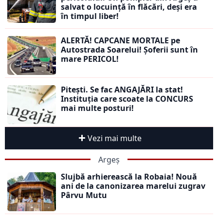
salvat o locuință în flăcări, deși era
în timpul liber!
ALERTĂ! CAPCANE MORTALE pe
Autostrada Soarelui! Șoferii sunt în
mare PERICOL!
Pitești. Se fac ANGAJĂRI la stat!
Instituția care scoate la CONCURS
mai multe posturi!
Vezi mai multe
Argeș
Slujbă arhierească la Robaia! Nouă
ani de la canonizarea marelui zugrav
Pârvu Mutu