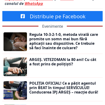
canalul de
WhatsApp
Distribuie pe Facebook
Evenimente
Regula 10-3-2-1-0, metoda virală care
promite un somn mai bun fără
aplicații sau dispozitive. Ce trebuie
să faci înainte de culcare?
ARGEȘ. VITEZOMAN la 80 ani! Cu cât
a fost prins de polițiști?
POLIȚIA OFICIAL! Ce a pățit agentul
prin BEAT în timpul SERVICULUI!
Conducerea IPJ ARGEȘ – reacție dură!