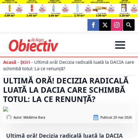
Searc
for:
Acasă
-
Știri
-
Ultimă oră! Decizia radicală luată la DACIA care
schimbă totul: La ce renunță?
ULTIMĂ ORĂ! DECIZIA RADICALĂ
LUATĂ LA DACIA CARE SCHIMBĂ
TOTUL: LA CE RENUNȚĂ?
Autor: 
Mădălina Bara
Publicat
20 mai 2026
Ultimă oră! Decizia radicală luată la DACIA