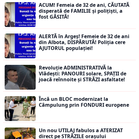
ACUM! Femeia de 32 de ani, CĂUTATĂ
disperată de FAMILIE și polițiști, a
fost GĂSITĂ!
ALERTĂ în Argeș! Femeie de 32 de ani
din Albota, DISPĂRUTĂ! Poliția cere
AJUTORUL populației!
Revoluție ADMINISTRATIVĂ la
Vlădești: PANOURI solare, SPAȚII de
joacă reînnoite și STRĂZI asfaltate!
Încă un BLOC modernizat la
Câmpulung prin FONDURI europene
Un nou UTILAJ fabulos a ATERIZAT
direct pe STRĂZILE orașului