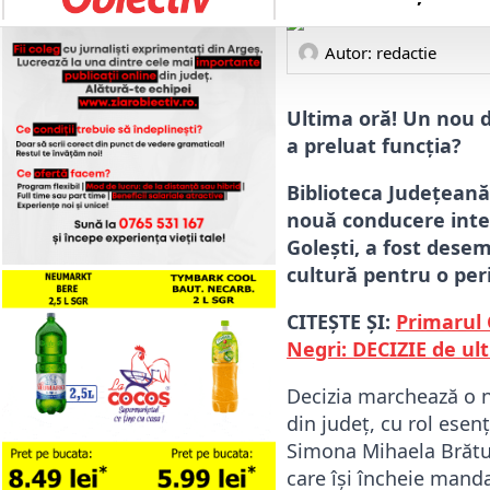
Autor: 
redactie
Ultima oră! Un nou d
a preluat funcția?
Biblioteca Județeană
nouă conducere inte
Golești, a fost dese
cultură pentru o peri
CITEȘTE ȘI:
Primarul 
Negri: DECIZIE de ul
Decizia marchează o n
din județ, cu rol esenț
Simona Mihaela Brătul
care își încheie manda