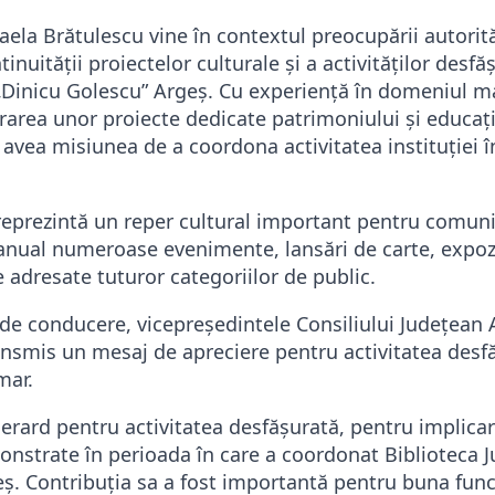
la Brătulescu vine în contextul preocupării autorită
inuității proiectelor culturale și a activităților desfă
 „Dinicu Golescu” Argeș. Cu experiență în domeniul
trarea unor proiecte dedicate patrimoniului și educați
avea misiunea de a coordona activitatea instituției 
reprezintă un reper cultural important pentru comun
nual numeroase evenimente, lansări de carte, expoziț
 adresate tuturor categoriilor de public.
i de conducere, vicepreședintele Consiliului Județean
ransmis un mesaj de apreciere pentru activitatea desf
mar.
erard pentru activitatea desfășurată, pentru implicar
nstrate în perioada în care a coordonat Biblioteca 
ș. Contribuția sa a fost importantă pentru buna func