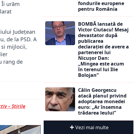
fondurile europene
. Îi urăm
pentru România
larat
BOMBĂ lansată de
Victor Ciutacu! Mesaj
iului Județean
devastator după
u, de la PSD. A
publicarea
si mijlocii,
declarației de avere a
partenerei lui
lier
Nicușor Dan:
cu rang de
„Mingea este acum
în terenul lui Ilie
Bolojan”
Călin Georgescu
atacă planul privind
adoptarea monedei
tiv – Știrile
euro: „Ar însemna
trădarea leului”
Vezi mai multe