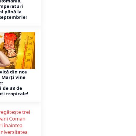
 România,
emperaturi
l până la
septembrie!
vită din nou
! Marți vine
c:
 de 38 de
ți tropicale!