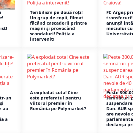
i
Teribilism pe două roți!
FC Argeș pr
e!
Un grup de copii, filmat
transferuri
făcând cascadorii printre
anunță întă
ist!
mașini și provocând
meciului cu
scandaluri! Poliția a
Universitat
intervenit!
A explodat cota! Cine
Peste 300.0
ntr-un
este preferatul pentru
semnături 
și
viitorul premier în
suspendarea
r au
România pe Polymarket?
Dan. AUR s
are nevoie 
ia a
parlamenta
declanșa pr