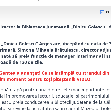
Pub
irector la Bibleoteca Județeană „Dinicu Golescu” di
 „Dinicu Golescu” Argeș are, începând cu data de 3
rimară. Simona Mihaela Brătulescu, director adju
mnată să preia funcția de manager interimar al inst
oadă de 120 de zile.
Gentea a anunțat! Ce se întâmplă cu ștrandul din
tim moment pentru toți piteștenii! VIDEO!
ouă etapă pentru una dintre cele mai importante inst
ial în promovarea lecturii, educației și patrimoniului 
escu preia conducerea Bibliotecii Județene de la Căli
tul și revine la activitatea sa în cadrul Muzeului Goleș