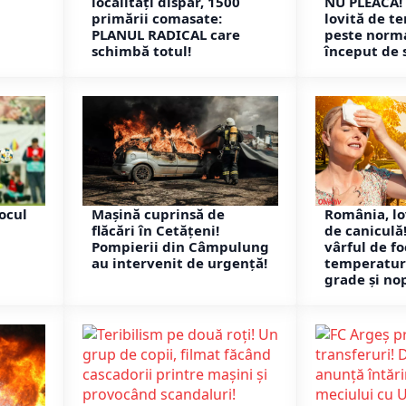
localități dispar, 1500
NU PLEACĂ!
primării comasate:
lovită de t
PLANUL RADICAL care
peste norma
schimbă totul!
început de 
locul
Mașină cuprinsă de
România, lo
flăcări în Cetățeni!
de caniculă
Pompierii din Câmpulung
vârful de fo
au intervenit de urgență!
temperaturi
grade și nop