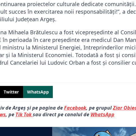
continuarea proiectelor culturale dedicate comunității
t succes în exercitarea noii responsabilități!”, a dec
liului Județean Argeș.
a Mihaela Brătulescu a fost vicepreședinte al Consil
 în perioada în care președinte era medicul Dan Man
 ministru la Ministerul Energiei, Intreprinderilor mici 
ar și la Ministerul Economiei. Totodată a fost și consi
drul Cancelariei lui Ludovic Orban a fost și consilier 
Twitter
WhatsApp
tiv de Argeș și pe pagina de
Facebook
, pe grupul
Ziar Obiec
ews
, pe
Tik Tok
sau direct pe canalul de
WhatsApp