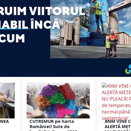
UNEA
CUTREMUR pe harta
ANM VINE 
României! Sute de
ALERTĂ MET