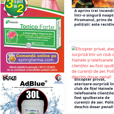
A aprins trei incendi
într-o singură noapt
Piromanul, prins de
polițiști: este recidiv
Elicopter privat,
aterizare-surpriză î
club de fițe! Hainele 
telefoanele cliențilo
fost spulberate de
curenții de aer. Poliț
deschis dosar penal!