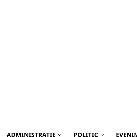
ADMINISTRAŢIE
POLITIC
EVENI
amnă a BACALAUREATULUI! Emoții pentru pest
! UN NOU DIRECTOR LA BIBL
DINICU GOLESCU” DIN PITEȘT
NCȚIA?