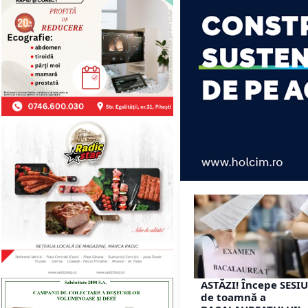
ASTĂZI! Începe SESI
de toamnă a