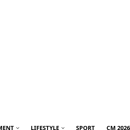
MENT
LIFESTYLE
SPORT
CM 2026
e 33.000 elevi!
EOTECA
Știri politică
I! CINE A
Scandal pe bani
publici. AUR acuză
Guvernul Bolojan că