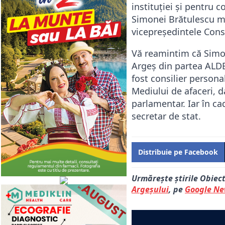
instituției și pentru 
Simonei Brătulescu mul
vicepreședintele Consi
Vă reamintim că Simon
Argeș din partea ALDE
fost consilier personal
Mediului de afaceri, d
parlamentar. Iar în ca
secretar de stat.
Distribuie pe Facebook
Urmărește știrile Obiec
Argeșului
, pe
Google N