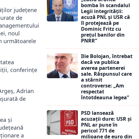
bomba în scandalul
ților județene
Legii integrității:
acuză PNL și USR că
șurate de
îl protejează pe
 managementului
Dominic Fritz cu
ei, noul
prețul banilor din
în următoarele
PNRR”
Ilie Bolojan, întrebat
itatea
dacă va publica
averea partenerei
ii, conferințe
sale. Răspunsul care
a stârnit
controverse: „Am
 Argeș,
Adrian
respectat
întotdeauna legea”
ășurată de
PSD lansează
acuzații dure: USR și
ea și
PNL ar pune în
Județeană
pericol 771 de
ționare a
milioane de euro din