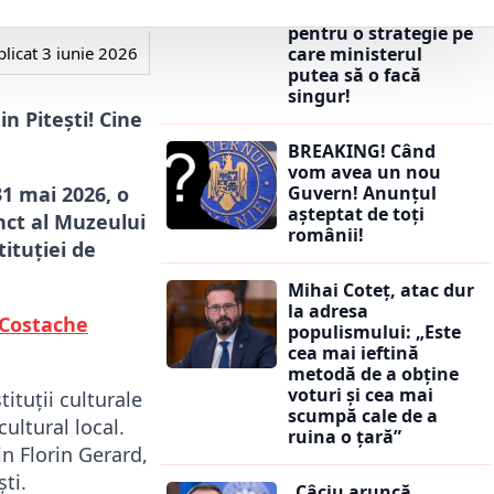
a plătit firme private
pentru o strategie pe
licat
3 iunie 2026
care ministerul
putea să o facă
singur!
n Pitești! Cine
BREAKING! Când
vom avea un nou
1 mai 2026, o
Guvern! Anunțul
așteptat de toți
nct al Muzeului
românii!
ituției de
Mihai Coteț, atac dur
la adresa
 Costache
populismului: „Este
cea mai ieftină
metodă de a obține
voturi și cea mai
ituții culturale
scumpă cale de a
cultural local.
ruina o țară”
n Florin Gerard,
ti.
„Câciu aruncă