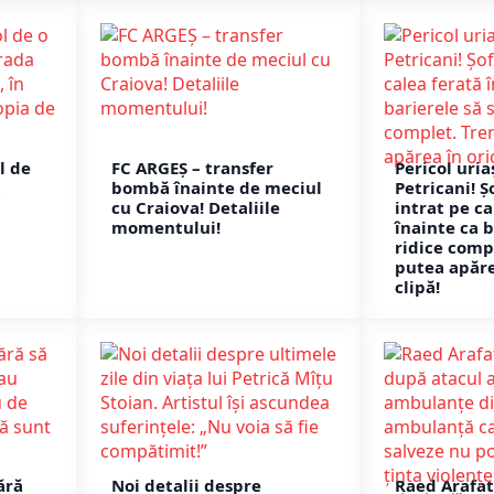
l de
FC ARGEȘ – transfer
Pericol uria
t
bombă înainte de meciul
Petricani! Ș
cu Craiova! Detaliile
intrat pe ca
momentului!
înainte ca b
ridice comp
putea apăre
clipă!
ără
Noi detalii despre
Raed Arafat