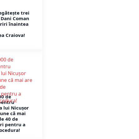
egătește trei
! Dani Coman
riri înaintea
ea Craiova!
00 de
pentru
 lui Nicușor
pune că mai
de 40 de
ri pentru a
ocedura!