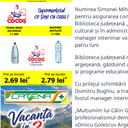
Numirea Simonei Mihae
pentru asigurarea cont
Biblioteca Județeană
cultural și în adminis
manager interimar va 
patru luni.
Biblioteca Județeană 
argeșeană, găzduind a
și programe educative
Cu prilejul schimbări
Dumitru Bughiu
, a t
fostul manager interi
„Mulțumim lui Călin G
profesionalismul demo
«Dinicu Golescu» Arge