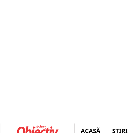
ACASĂ
ȘTIRI
ULTIMĂ
ASTĂZI! Începe SESIUNEA de to
ORĂ
ULTIMA ORĂ
JUDEȚEANĂ „
PRELUAT FU