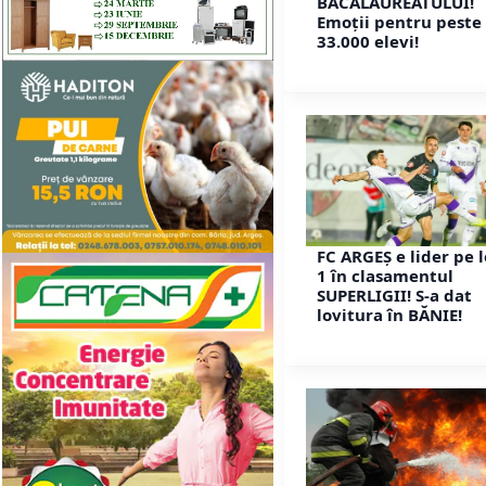
BACALAUREATULUI!
Emoții pentru peste
33.000 elevi!
FC ARGEȘ e lider pe 
1 în clasamentul
SUPERLIGII! S-a dat
lovitura în BĂNIE!