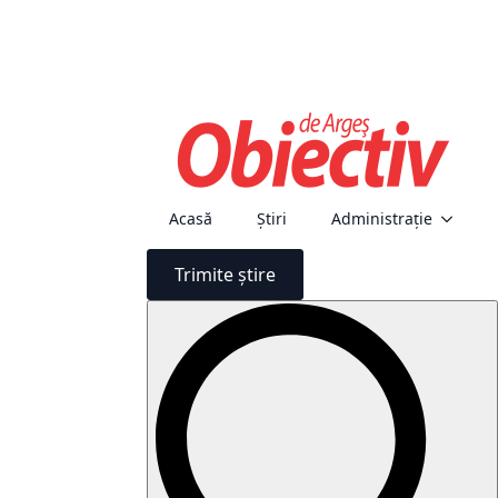
Acasă
Știri
Administraţie
Trimite știre