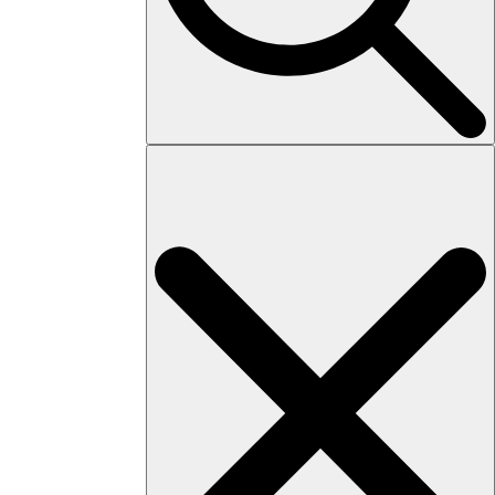
Search
for: