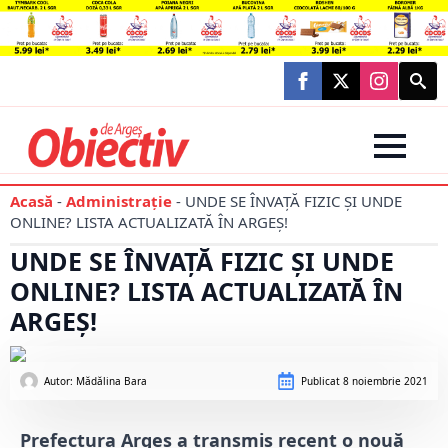
Searc
for:
Acasă
-
Administraţie
-
UNDE SE ÎNVAȚĂ FIZIC ȘI UNDE
ONLINE? LISTA ACTUALIZATĂ ÎN ARGEȘ!
UNDE SE ÎNVAȚĂ FIZIC ȘI UNDE
ONLINE? LISTA ACTUALIZATĂ ÎN
ARGEȘ!
Autor: 
Mădălina Bara
Publicat
8 noiembrie 2021
Prefectura Argeș a transmis recent o nouă