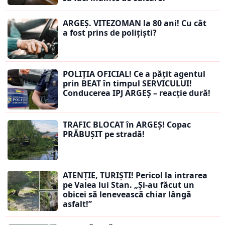
ARGEȘ. VITEZOMAN la 80 ani! Cu cât
a fost prins de polițiști?
POLIȚIA OFICIAL! Ce a pățit agentul
prin BEAT în timpul SERVICULUI!
Conducerea IPJ ARGEȘ – reacție dură!
TRAFIC BLOCAT în ARGEȘ! Copac
PRĂBUȘIT pe stradă!
ATENȚIE, TURIȘTI! Pericol la intrarea
pe Valea lui Stan. „Și-au făcut un
obicei să lenevească chiar lângă
asfalt!”