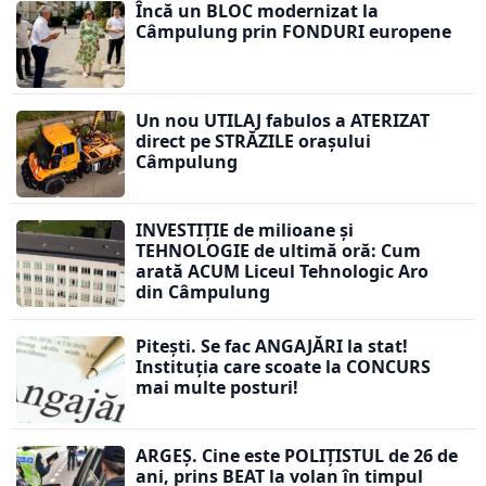
Încă un BLOC modernizat la
Câmpulung prin FONDURI europene
Un nou UTILAJ fabulos a ATERIZAT
direct pe STRĂZILE orașului
Câmpulung
INVESTIȚIE de milioane și
TEHNOLOGIE de ultimă oră: Cum
arată ACUM Liceul Tehnologic Aro
din Câmpulung
Pitești. Se fac ANGAJĂRI la stat!
Instituția care scoate la CONCURS
mai multe posturi!
ARGEȘ. Cine este POLIȚISTUL de 26 de
ani, prins BEAT la volan în timpul