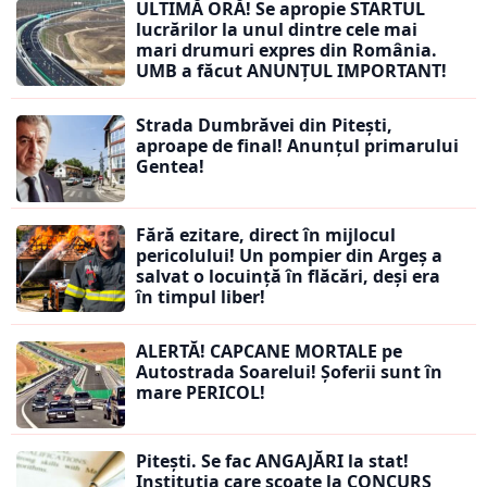
ULTIMĂ ORĂ! Se apropie STARTUL
lucrărilor la unul dintre cele mai
mari drumuri expres din România.
UMB a făcut ANUNȚUL IMPORTANT!
Strada Dumbrăvei din Pitești,
aproape de final! Anunțul primarului
Gentea!
Fără ezitare, direct în mijlocul
pericolului! Un pompier din Argeș a
salvat o locuință în flăcări, deși era
în timpul liber!
ALERTĂ! CAPCANE MORTALE pe
Autostrada Soarelui! Șoferii sunt în
mare PERICOL!
Pitești. Se fac ANGAJĂRI la stat!
Instituția care scoate la CONCURS