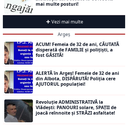
mai multe posturi!
Vezi mai multe
Argeș
ACUM! Femeia de 32 de ani, CĂUTATĂ
disperată de FAMILIE și polițiști, a
fost GĂSITĂ!
ALERTĂ în Argeș! Femeie de 32 de ani
din Albota, DISPĂRUTĂ! Poliția cere
AJUTORUL populației!
Revoluție ADMINISTRATIVĂ la
Vlădești: PANOURI solare, SPAȚII de
joacă reînnoite și STRĂZI asfaltate!