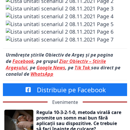
Urmărește știrile Obiectiv de Argeș și pe pagina
de
Facebook
, pe grupul
Ziar Obiectiv – Știrile
Argeșului
, pe
Google News
, pe
Tik Tok
sau direct pe
canalul de
WhatsApp
Distribuie pe Facebook
Evenimente
Regula 10-3-2-1-0, metoda virală care
promite un somn mai bun fără
aplicații sau dispozitive. Ce trebuie
să faci înainte de culcare?