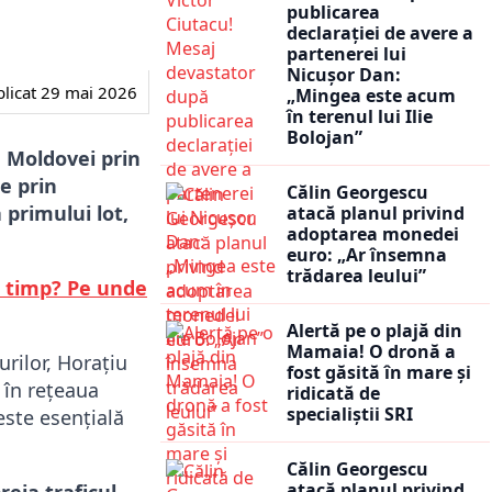
publicarea
declarației de avere a
partenerei lui
Nicușor Dan:
licat
29 mai 2026
„Mingea este acum
în terenul lui Ilie
Bolojan”
 Moldovei prin
e prin
Călin Georgescu
primului lot,
atacă planul privind
adoptarea monedei
euro: „Ar însemna
trădarea leului”
t timp? Pe unde
Alertă pe o plajă din
Mamaia! O dronă a
urilor, Horațiu
fost găsită în mare și
 în rețeaua
ridicată de
specialiștii SRI
este esențială
Călin Georgescu
atacă planul privind
reia traficul