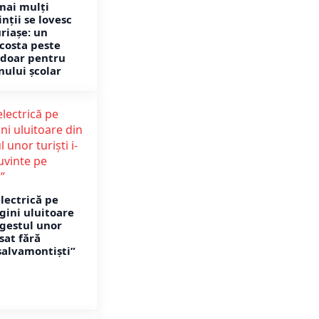
mai mulți
nții se lovesc
riașe: un
 costa peste
i doar pentru
nului școlar
lectrică pe
ini uluitoare
 gestul unor
ăsat fără
salvamontiști”