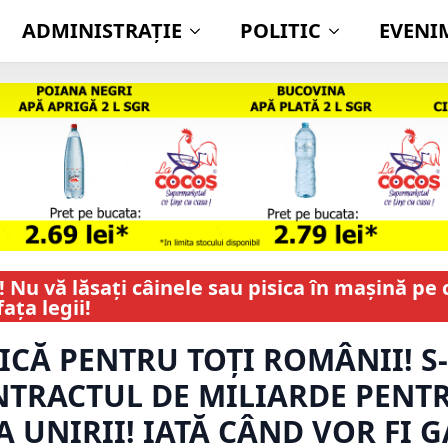
ADMINISTRAŢIE
POLITIC
EVENI
 Nu vă lăsați câinele sau pisica în mașină pe 
ața legii!
ICĂ PENTRU TOȚI ROMÂNII! S
TRACTUL DE MILIARDE PENT
 UNIRII! IATĂ CÂND VOR FI G