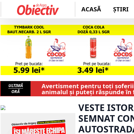
ACASĂ
ȘTIRI
Avertisment pentru toți șoferii!
ULTIMĂ
animalul și puteți răspunde în f
ORĂ
VESTE ISTOR
SEMNAT CON
AUTOSTRADA