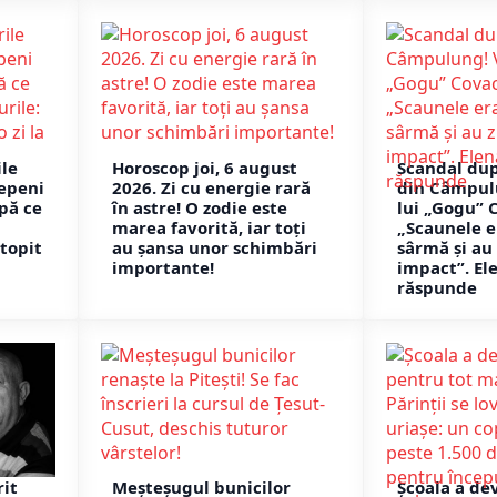
le
Horoscop joi, 6 august
Scandal du
epeni
2026. Zi cu energie rară
din Câmpul
pă ce
în astre! O zodie este
lui „Gogu” 
marea favorită, iar toți
„Scaunele e
 topit
au șansa unor schimbări
sârmă și au
importante!
impact”. El
răspunde
rit
Meșteșugul bunicilor
Școala a de