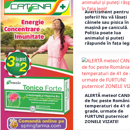
Avertisment pentru 
șoferii! Nu vă lăsați
câinele sau pisica în
mașină pe caniculă.
Poliția poate lua
animalul și puteți
răspunde în fața legi
ALERTĂ meteo! CAN
de foc peste Români
temperaturi de 41 d
grade, urmate de
FURTUNI puternice!
ZONELE VIZATE!