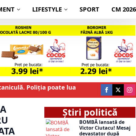
MENT
LIFESTYLE
SPORT
CM 2026
caniculă. Poliția poate lua
-A
Știri politică
RU
BOMBĂ lansată de
Victor Ciutacu! Mesaj
ATA
devastator după