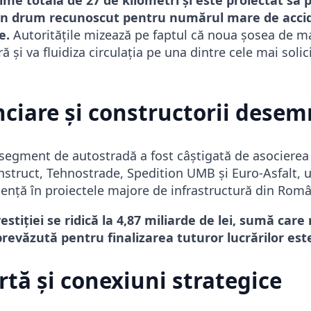
un drum recunoscut pentru numărul mare de accid
e.
Autoritățile mizează pe faptul că noua șosea de ma
ă și va fluidiza circulația pe una dintre cele mai solic
nciare și constructorii desem
t segment de autostradă a fost câștigată de asocierea
truct, Tehnostrade, Spedition UMB și Euro-Asfalt, 
iență în proiectele majore de infrastructură din Româ
estiției se ridică la 4,87 miliarde de lei, sumă care
revăzută pentru finalizarea tuturor lucrărilor este
rtă și conexiuni strategice