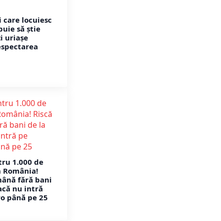
 care locuiesc
buie să știe
i uriașe
espectarea
ru 1.000 de
n România!
mână fără bani
acă nu intră
ro până pe 25