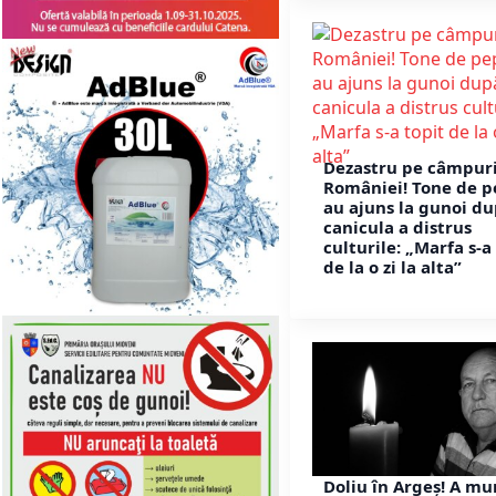
Dezastru pe câmpuri
României! Tone de p
au ajuns la gunoi du
canicula a distrus
culturile: „Marfa s-a
de la o zi la alta”
Doliu în Argeș! A mu