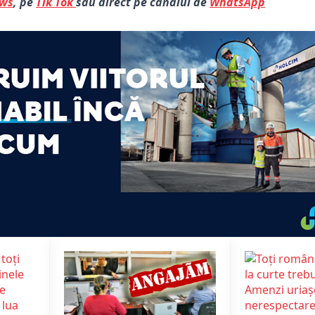
ews
, pe
Tik Tok
sau direct pe canalul de
WhatsApp