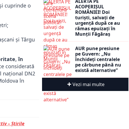
ALERTĂ PE
și cuprinde o
ACOPERIȘUL
ROMÂNIEI! Doi
turiști, salvați de
urgență după ce au
tri;
rămas epuizați în
Munții Făgăraș
așcani și Târgu
AUR pune presiune
pe Guvern: „Nu
itate, în
închideți centralele
pe cărbune până nu
te considerată
există alternative”
ul național DN2
 Moldova în
Vezi mai multe
tiv – Știrile