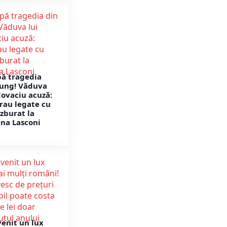
pă tragedia
ung! Văduva
Covaciu acuză:
rau legate cu
 zburat la
ena Lasconi
venit un lux