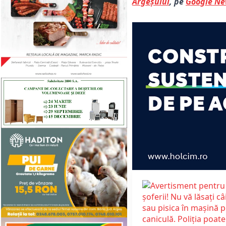
Argeșului
, pe
Google N