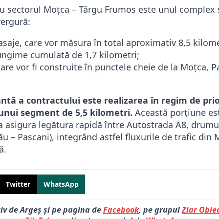
ru sectorul Moțca – Târgu Frumos este unul complex 
vergură:
asaje, care vor măsura în total aproximativ 8,5 kilome
lungime cumulată de 1,7 kilometri;
care vor fi construite în punctele cheie de la Moțca, P
tă a contractului este realizarea în regim de prior
unui segment de 5,5 kilometri.
Această porțiune es
a asigura legătura rapidă între Autostrada A8, drum
u – Pașcani), integrând astfel fluxurile de trafic din
ă.
Twitter
WhatsApp
tiv de Argeș și pe pagina de
Facebook
, pe grupul
Ziar Obiec