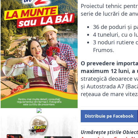
Proiectul tehnic pent
serie de lucrări de an
36 de poduri și p
4 tuneluri, cu o 
3 noduri rutiere 
Frumos.
O prevedere importan
maximum 12 luni, a 
strategică deoarece v
și Autostrada A7 (Bacă
rețeaua de mare vitez
Distribuie pe Facebook
Urmărește știrile Obiec