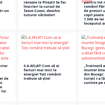
ul
renaște la Pitești! Se fac
pentru tot 
înscrieri la cursul de
români! Pări
tr-un
Țesut-Cusut, deschis
de prețuri u
tuturor vârstelor!
copil poate
1.500 de le
începutul a
ictor
S-A AFLAT! Cum să ai
„Trotinetă e
facturi mai mici la
munte! Imag
energie! Toți românii
din Bucegi:
ei de
trebuie să știe!
turiști i-a l
ui
cuvinte pe 
ea
 lui