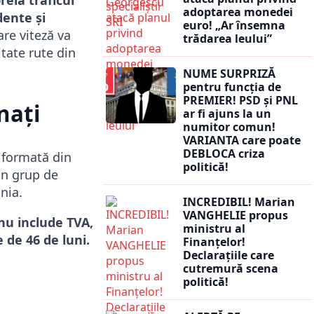
adoptarea monedei
ente și
euro! „Ar însemna
re viteză va
trădarea leului”
itate rute din
NUME SURPRIZĂ
pentru funcția de
PREMIER! PSD și PNL
nați
ar fi ajuns la un
numitor comun!
VARIANTA care poate
DEBLOCA criza
 formată din
politică!
un grup de
nia.
INCREDIBIL! Marian
VANGHELIE propus
 nu include TVA,
ministru al
 de 46 de luni.
Finanțelor!
Declarațiile care
cutremură scena
politică!