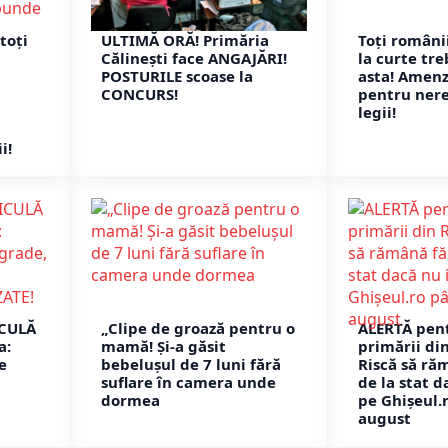
toți
ULTIMĂ ORĂ! Primăria
Toți românii
Călinești face ANGAJĂRI!
la curte tre
POSTURILE scoase la
asta! Amenz
CONCURS!
pentru ner
legii!
i!
ICULĂ
„Clipe de groază pentru o
ALERTĂ pent
a:
mamă! Și-a găsit
primării di
e
bebelușul de 7 luni fără
Riscă să ră
suflare în camera unde
de la stat d
dormea
pe Ghișeul.
august