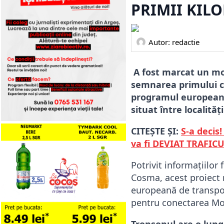
PRIMII KILO
Autor: 
redactie
A fost marcat un mo
semnarea primului co
programul european S
situat între localită
CITEȘTE ȘI:
S-a decis
va fi DEVIAT TRAFIC
Potrivit informațiilor 
Cosma, acest proiect 
europeană de transpor
pentru conectarea Mol
Tronsonul are o lungi