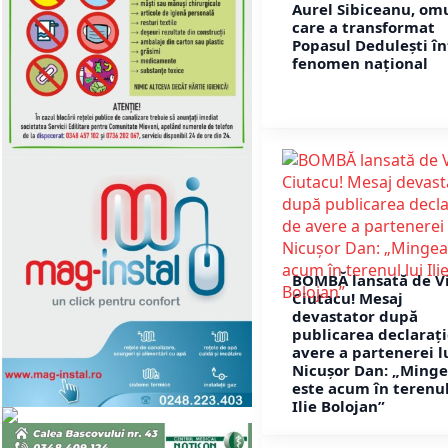
Aurel Sibiceanu, om
care a transformat
Popasul Dedulești în
fenomen național
BOMBĂ lansată de V
Ciutacu! Mesaj
devastator după
publicarea declarați
avere a partenerei l
Nicușor Dan: „Ming
este acum în terenul
Ilie Bolojan”