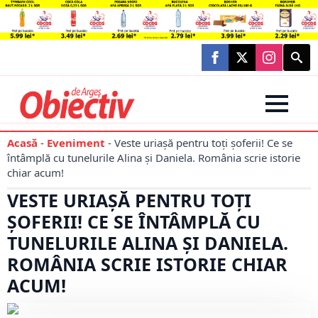
Searc
for:
Acasă
-
Eveniment
-
Veste uriașă pentru toți șoferii! Ce se
întâmplă cu tunelurile Alina și Daniela. România scrie istorie
chiar acum!
VESTE URIAȘĂ PENTRU TOȚI
ȘOFERII! CE SE ÎNTÂMPLĂ CU
TUNELURILE ALINA ȘI DANIELA.
ROMÂNIA SCRIE ISTORIE CHIAR
ACUM!