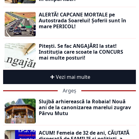
ALERTĂ! CAPCANE MORTALE pe
Autostrada Soarelui! Șoferii sunt în
mare PERICOL!
Pitești. Se fac ANGAJĂRI la stat!
Instituția care scoate la CONCURS
mai multe posturi!
Vezi mai multe
Argeș
Slujbă arhierească la Robaia! Nouă
ani de la canonizarea marelui zugrav
Pârvu Mutu
ACUM! Femeia de 32 de ani, CĂUTATĂ
disperată de FAMILIE și polițiști, a