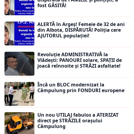
fost GĂSITĂ!
ALERTĂ în Argeș! Femeie de 32 de ani
din Albota, DISPĂRUTĂ! Poliția cere
AJUTORUL populației!
Revoluție ADMINISTRATIVĂ la
Vlădești: PANOURI solare, SPAȚII de
joacă reînnoite și STRĂZI asfaltate!
Încă un BLOC modernizat la
Câmpulung prin FONDURI europene
Un nou UTILAJ fabulos a ATERIZAT
direct pe STRĂZILE orașului
Câmpulung