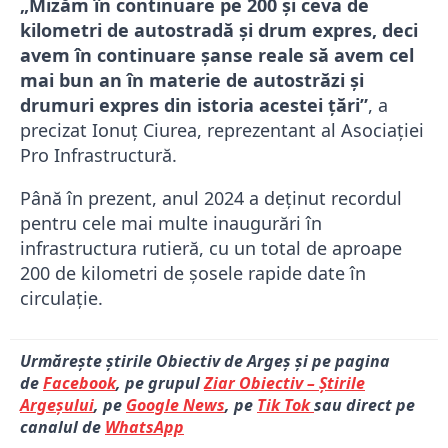
„Mizăm în continuare pe 200 și ceva de
kilometri de autostradă și drum expres, deci
avem în continuare șanse reale să avem cel
mai bun an în materie de autostrăzi și
drumuri expres din istoria acestei țări”
, a
precizat Ionuț Ciurea, reprezentant al Asociației
Pro Infrastructură.
Până în prezent, anul 2024 a deținut recordul
pentru cele mai multe inaugurări în
infrastructura rutieră, cu un total de aproape
200 de kilometri de șosele rapide date în
circulație.
Urmărește știrile Obiectiv de Argeș și pe pagina
de
Facebook
, pe grupul
Ziar Obiectiv – Știrile
Argeșului
, pe
Google News
, pe
Tik Tok
sau direct pe
canalul de
WhatsApp