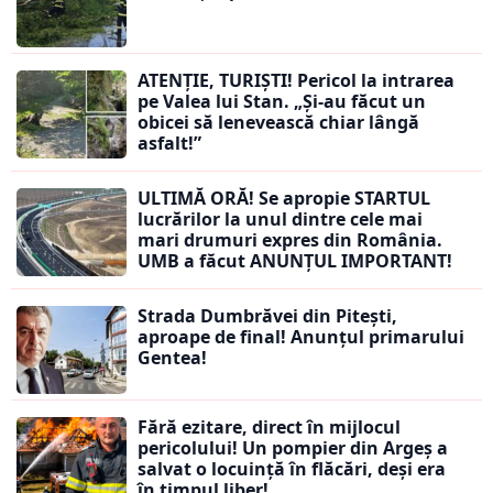
ATENȚIE, TURIȘTI! Pericol la intrarea
pe Valea lui Stan. „Și-au făcut un
obicei să lenevească chiar lângă
asfalt!”
ULTIMĂ ORĂ! Se apropie STARTUL
lucrărilor la unul dintre cele mai
mari drumuri expres din România.
UMB a făcut ANUNȚUL IMPORTANT!
Strada Dumbrăvei din Pitești,
aproape de final! Anunțul primarului
Gentea!
Fără ezitare, direct în mijlocul
pericolului! Un pompier din Argeș a
salvat o locuință în flăcări, deși era
în timpul liber!