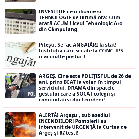
INVESTIȚIE de milioane și
TEHNOLOGIE de ultimă oră: Cum
arată ACUM Liceul Tehnologic Aro
din Câmpulung
Pitești. Se fac ANGAJĂRI la stat!
Instituția care scoate la CONCURS
mai multe posturi!
ARGEȘ. Cine este POLIȚISTUL de 26 de
ani, prins BEAT la volan în timpul
serviciului. DRAMA din spatele
gestului care a ȘOCAT colegii și
comunitatea din Leordeni!
ALERTĂ! Argeșul, sub asediul
INCENDIILOR! Pompierii au
intervenit de URGENȚĂ la Curtea de
Argeș și Rătești!