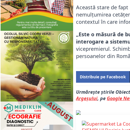
Această stare de fapt 
nemulțumirea cetățenil
contextul în care infor
„Este o măsură de bun
interogare a sistemu
vicepremierul. Schimba
persoanelor din Româ
Distribuie pe Facebook
Urmărește știrile Obiec
Argeșului
, pe
Google N