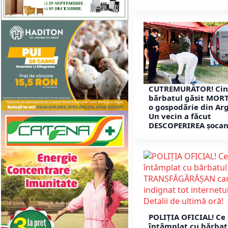
CUTREMURĂTOR! Cin
bărbatul găsit MORT
o gospodărie din Arg
Un vecin a făcut
DESCOPERIREA șocan
POLIȚIA OFICIAL! Ce 
întâmplat cu bărbat