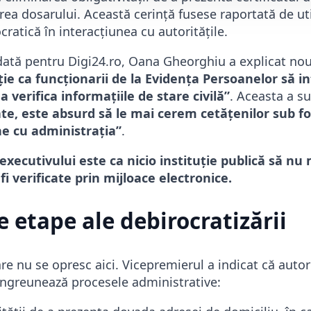
rea dosarului. Această cerință fusese raportată de util
cratică în interacțiunea cu autoritățile.
rdată pentru Digi24.ro, Oana Gheorghiu a explicat no
ție ca funcționarii de la Evidența Persoanelor să 
 verifica informațiile de stare civilă”
. Aceasta a su
ate, este absurd să le mai cerem cetățenilor sub f
ne cu administrația”
.
 executivului este ca nicio instituție publică să nu 
 verificate prin mijloace electronice.
 etape ale debirocratizării
re nu se opresc aici. Vicepremierul a indicat că autori
ngreunează procesele administrative: