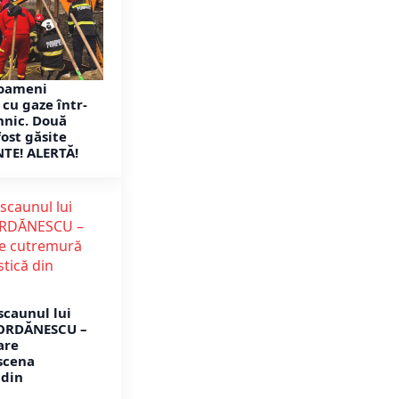
 oameni
cu gaze într-
hnic. Două
ost găsite
TE! ALERTĂ!
 scaunul lui
IORDĂNESCU –
are
scena
 din