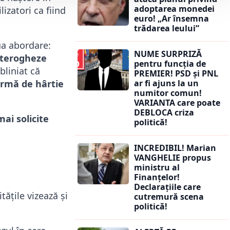
adoptarea monedei
izatori ca fiind
euro! „Ar însemna
trădarea leului”
ua abordare:
NUME SURPRIZĂ
interogheze
pentru funcția de
bliniat că
PREMIER! PSD și PNL
ar fi ajuns la un
ormă de hârtie
numitor comun!
VARIANTA care poate
DEBLOCA criza
mai solicite
politică!
INCREDIBIL! Marian
VANGHELIE propus
ministru al
Finanțelor!
Declarațiile care
tățile vizează și
cutremură scena
politică!