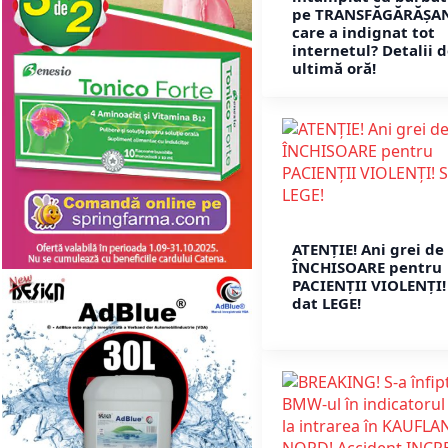
pe TRANSFĂGĂRĂȘA
care a indignat tot
internetul? Detalii 
ultimă oră!
ATENȚIE! Ani grei de
ÎNCHISOARE pentru
PACIENȚII VIOLENȚI!
dat LEGE!