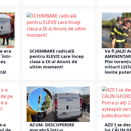
e era
SCHIMBARE radicală
Va fi JALE! 
 într-
pentru ELEVII care încep
AMENINȚARE
eș.
clasa a IX-a! Anunț de
Ploi torenți
ultim moment!
viituri! LI
tă!
lovite puter
s-a
ACUM. DESCOPERIRE
AZI! I se d
ul de
macabră într-o
lui CĂLIN 