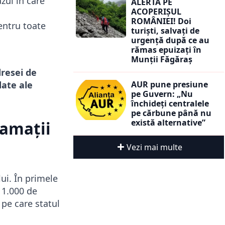
zul în care
ALERTĂ PE
ACOPERIȘUL
ROMÂNIEI! Doi
entru toate
turiști, salvați de
urgență după ce au
rămas epuizați în
Munții Făgăraș
dresei de
date ale
AUR pune presiune
pe Guvern: „Nu
închideți centralele
pe cărbune până nu
există alternative”
lamații
Vezi mai multe
ui. În primele
 1.000 de
 pe care statul