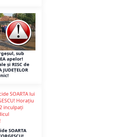
Argeșul, sub
A apelor!
ale și RISC de
STA JUDEȚELOR
nic!
ecide SOARTA
GEORGESCU!