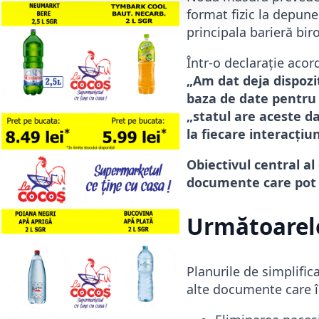
format fizic la depune
principala barieră biro
Într-o declarație aco
„Am dat deja dispozi
baza de date pentru a
„statul are aceste d
la fiecare interacțiu
Obiectivul central al
documente care pot fi
Următoarele
Planurile de simplifica
alte documente care î