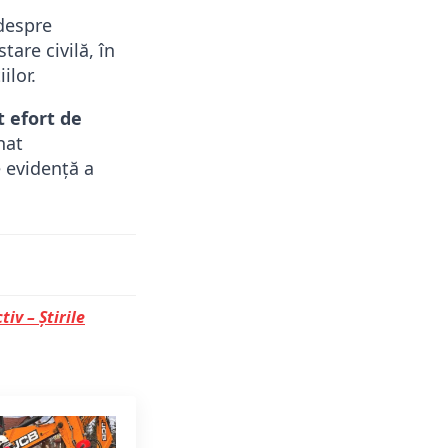
 despre
are civilă, în
ilor.
t efort de
nat
e evidență a
tiv – Știrile