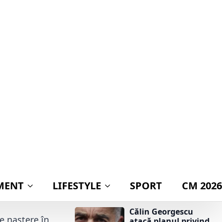
publicarea
declarației de avere a
cat
27 aprilie 2026
partenerei lui
Nicușor Dan:
„Mingea este acum
în terenul lui Ilie
dispare la
Bolojan”
 importantă,
Călin Georgescu
atacă planul privind
fica procedura
adoptarea monedei
termediul
euro: „Ar însemna
trădarea leului”
sturi au fost
Alertă pe o plajă din
Mamaia! O dronă a
fost găsită în mare și
ridicată de
dosar
specialiștii SRI
Călin Georgescu
e naștere în
atacă planul privind