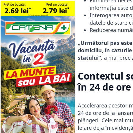
Eliminarea necesi
informația este d
Interogarea auto
datele de stare ci
Reducerea numărul
„Următorul pas este 
domiciliu, în cazuril
statului”
, a mai prec
Contextul s
în 24 de ore
Accelerarea acestor m
24 de ore de la lansar
plângeri. Cele mai mu
le are deja în evidență