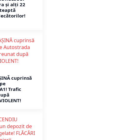
a și alți 22
șteaptă
ecătorilor!
ȘINĂ cuprinsă
 pe
A1! Trafic
după
VIOLENT!