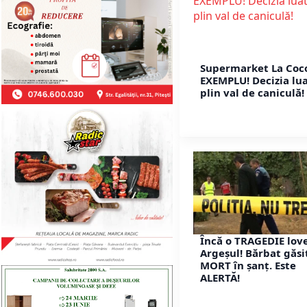
Supermarket La Coc
EXEMPLU! Decizia lua
plin val de caniculă!
Încă o TRAGEDIE lov
Argeșul! Bărbat găsi
MORT în șanț. Este
ALERTĂ!