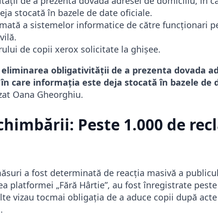
tății de a prezenta dovada adresei de domiciliu, în ca
eja stocată în bazele de date oficiale.
mată a sistemelor informatice de către funcționari p
vilă.
ui de copii xerox solicitate la ghișee.
eliminarea obligativității de a prezenta dovada a
e în care informația este deja stocată în bazele de 
izat Oana Gheorghiu.
chimbării: Peste 1.000 de rec
ăsuri a fost determinată de reacția masivă a publicul
ea platformei „Fără Hârtie”, au fost înregistrate peste
lte vizau tocmai obligația de a aduce copii după acte
.