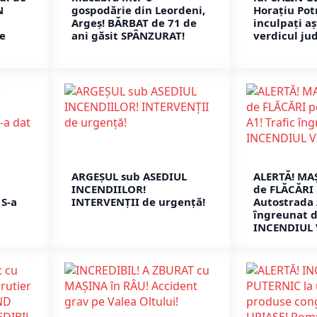
N
gospodărie din Leordeni,
Horațiu Potr
Argeș! BĂRBAT de 71 de
inculpați a
de
ani găsit SPÂNZURAT!
verdicul jud
ARGEȘUL sub ASEDIUL
ALERTĂ! MA
INCENDIILOR!
de FLĂCĂRI
 S-a
INTERVENȚII de urgență!
Autostrada 
îngreunat 
INCENDIUL 