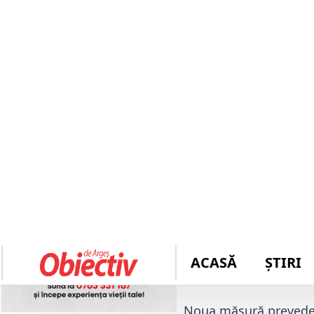
Autor: 
Mădălina Bara
Vestea momentului p
reînnoirea buletinulu
Procesul de reînnoire
anunțată recent de v
vine ca urmare a num
platformei guvernam
CITEȘTE ȘI:
Administr
scoase la concurs!
Eliminarea c
Noua măsură prevede el