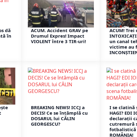
os dă
ACUM. Accident GRAV pe
ACUM! Trei
tă în
Drumul Expres! Impact
INTOXICAȚI 
VIOLENT între 3 TIR-uri!
un canal te
victime au f
INCONȘTIEN
ește
BREAKING NEWS! ICCJ a
I se clatină
t
DECIS! Ce se întâmplă cu
HAGI? EDI 
DOSARUL lui CĂLIN
declarații c
GEORGESCU?
cutremură 
fotbalistică
ROMÂNIA!