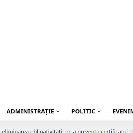
Publi
entru toți românii! Documentul obligatoriu care 
i!
 a cărților de identitate trece printr-o modificare
icepremierul Oana Gheorghiu. Decizia de a simpli
eroaselor sesizări transmise de cetățeni prin in
entale „Fără Hârtie”.
ația Bazinală de Apă Argeș-Vedea angajează! Ce po
ertificatului de naștere din 
iminarea obligativității de a prezenta certificatul d