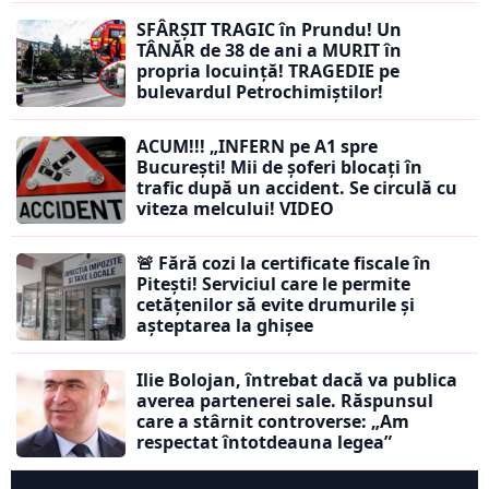
SFÂRȘIT TRAGIC în Prundu! Un
TÂNĂR de 38 de ani a MURIT în
propria locuință! TRAGEDIE pe
bulevardul Petrochimiștilor!
ACUM!!! „INFERN pe A1 spre
București! Mii de șoferi blocați în
trafic după un accident. Se circulă cu
viteza melcului! VIDEO
🚨 Fără cozi la certificate fiscale în
Pitești! Serviciul care le permite
cetățenilor să evite drumurile și
așteptarea la ghișee
Ilie Bolojan, întrebat dacă va publica
averea partenerei sale. Răspunsul
care a stârnit controverse: „Am
respectat întotdeauna legea”