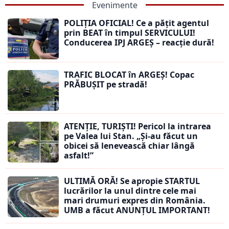
Evenimente
POLIȚIA OFICIAL! Ce a pățit agentul
prin BEAT în timpul SERVICULUI!
Conducerea IPJ ARGEȘ – reacție dură!
TRAFIC BLOCAT în ARGEȘ! Copac
PRĂBUȘIT pe stradă!
ATENȚIE, TURIȘTI! Pericol la intrarea
pe Valea lui Stan. „Și-au făcut un
obicei să lenevească chiar lângă
asfalt!”
ULTIMĂ ORĂ! Se apropie STARTUL
lucrărilor la unul dintre cele mai
mari drumuri expres din România.
UMB a făcut ANUNȚUL IMPORTANT!