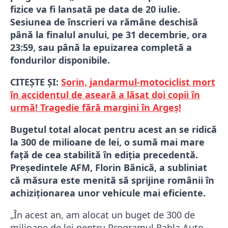
fizice va fi lansată pe data de 20 iulie.
Sesiunea de înscrieri va rămâne deschisă
până la finalul anului, pe 31 decembrie, ora
23:59, sau până la epuizarea completă a
fondurilor disponibile.
CITEȘTE ȘI:
Sorin, jandarmul-motociclist mort
în accidentul de aseară a lăsat doi copii în
urmă! Tragedie fără margini în Argeș!
Bugetul total alocat pentru acest an se ridică
la 300 de milioane de lei, o sumă mai mare
față de cea stabilită în ediția precedentă.
Președintele AFM, Florin Bănică, a subliniat
că măsura este menită să sprijine românii în
achiziționarea unor vehicule mai eficiente.
„În acest an, am alocat un buget de 300 de
milioane de lei pentru Programul Rabla Auto