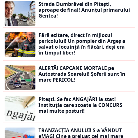
Strada Dumbrăvei din Pitești,
aproape de final! Anunțul primarului
Gentea!
Fără ezitare, direct în mijlocul
pericolului! Un pompier din Argeș a
salvat o locuință în flăcări, deși era
în timpul liber!
ALERTĂ! CAPCANE MORTALE pe
Autostrada Soarelui! Șoferii sunt în
mare PERICOL!
Pitești. Se fac ANGAJĂRI la stat!
Instituția care scoate la CONCURS
mai multe posturi!
TRANZACȚIA ANULUI! S-a VÂNDUT
eMAG! Cine a preluat cel mai mare