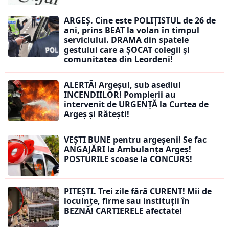
ARGEȘ. Cine este POLIȚISTUL de 26 de
ani, prins BEAT la volan în timpul
serviciului. DRAMA din spatele
gestului care a ȘOCAT colegii și
comunitatea din Leordeni!
ALERTĂ! Argeșul, sub asediul
INCENDIILOR! Pompierii au
intervenit de URGENȚĂ la Curtea de
Argeș și Rătești!
VEȘTI BUNE pentru argeșeni! Se fac
ANGAJĂRI la Ambulanța Argeș!
POSTURILE scoase la CONCURS!
PITEȘTI. Trei zile fără CURENT! Mii de
locuințe, firme sau instituții în
BEZNĂ! CARTIERELE afectate!