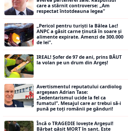
averea partenerei sale. Răspunsul
care a stârnit controverse: „Am
respectat întotdeauna legea”
„Pericol pentru turiști la Bâlea Lac!
ANPC a găsit carne ținută în soare și
alimente expirate. Amenzi de 300.000
de lei”.
IREAL! Șofer de 97 de ani, prins BĂUT
la volan pe un drum din Argeș!
Avertismentul reputatului cardiolog
argeșean Adrian Tase:
„Sedentarismul ucide la fel ca
fumatul”. Mesajul care ar trebui să-i
pună pe toți românii pe gânduri!
Încă o TRAGEDIE lovește Argeșul!
Bărbat găsit MORT în șanț. Este