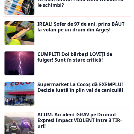
le schimbi?
IREAL! Șofer de 97 de ani, prins BĂUT
la volan pe un drum din Argeș!
CUMPLIT! Doi bărbați LOVIȚI de
fulger! Sunt în stare critică!
Supermarket La Cocoș dă EXEMPLU!
Decizia luată în plin val de caniculă!
ACUM. Accident GRAV pe Drumul
Expres! Impact VIOLENT între 3 TIR-
uri!