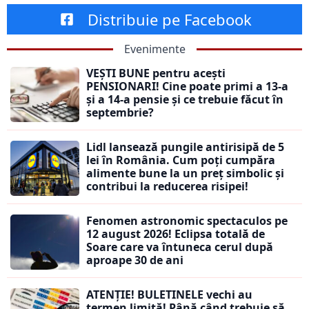
Distribuie pe Facebook
Evenimente
VEȘTI BUNE pentru acești
PENSIONARI! Cine poate primi a 13-a
și a 14-a pensie și ce trebuie făcut în
septembrie?
Lidl lansează pungile antirisipă de 5
lei în România. Cum poți cumpăra
alimente bune la un preț simbolic și
contribui la reducerea risipei!
Fenomen astronomic spectaculos pe
12 august 2026! Eclipsa totală de
Soare care va întuneca cerul după
aproape 30 de ani
ATENȚIE! BULETINELE vechi au
termen limită! Până când trebuie să