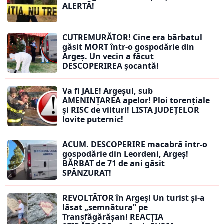
ALERTĂ!
CUTREMURĂTOR! Cine era bărbatul
găsit MORT într-o gospodărie din
Argeș. Un vecin a făcut
DESCOPERIREA șocantă!
Va fi JALE! Argeșul, sub
AMENINȚAREA apelor! Ploi torențiale
și RISC de viituri! LISTA JUDEȚELOR
lovite puternic!
ACUM. DESCOPERIRE macabră într-o
gospodărie din Leordeni, Argeș!
BĂRBAT de 71 de ani găsit
SPÂNZURAT!
REVOLTĂTOR în Argeș! Un turist și-a
lăsat „semnătura” pe
Transfăgărășan! REACȚIA