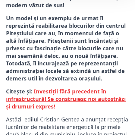
modern văzut de sus!
Un model și un exemplu de urmat îl
reprezintă reabilitarea blocurilor din centrul
Piteștiului care au, în momentul de față o
altă înfățișare. Piteștenii sunt încântați și
privesc cu fascinație către blocurile care nu
mai seamănă deloc, au o nouă înfățișare.
Totodată, îi încurajează pe reprezentanții
administrației locale să extindă un astfel de
demers util în dezvoltarea orașului.
Citește și:
Investiții fără precedent în
infrastructură! Se construiesc noi autostrăzi
și drumuri expres!
Astăzi, edilul Cristian Gentea a anunțat recepția
lucrărilor de reabilitare energetică la primele
două blocuri din municipiu, incluse în proiectul