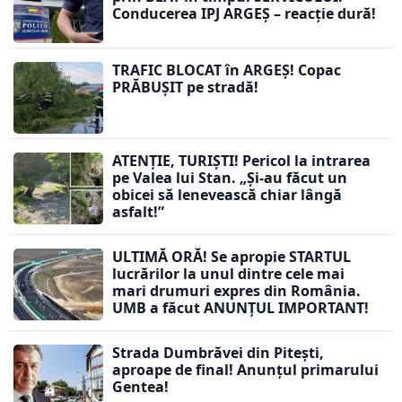
Conducerea IPJ ARGEȘ – reacție dură!
TRAFIC BLOCAT în ARGEȘ! Copac
PRĂBUȘIT pe stradă!
ATENȚIE, TURIȘTI! Pericol la intrarea
pe Valea lui Stan. „Și-au făcut un
obicei să lenevească chiar lângă
asfalt!”
ULTIMĂ ORĂ! Se apropie STARTUL
lucrărilor la unul dintre cele mai
mari drumuri expres din România.
UMB a făcut ANUNȚUL IMPORTANT!
Strada Dumbrăvei din Pitești,
aproape de final! Anunțul primarului
Gentea!