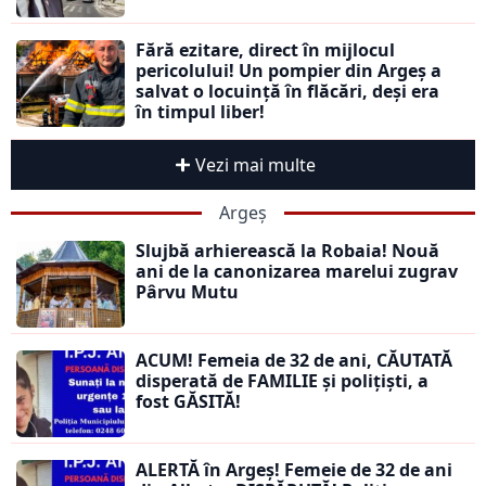
Fără ezitare, direct în mijlocul
pericolului! Un pompier din Argeș a
salvat o locuință în flăcări, deși era
în timpul liber!
Vezi mai multe
Argeș
Slujbă arhierească la Robaia! Nouă
ani de la canonizarea marelui zugrav
Pârvu Mutu
ACUM! Femeia de 32 de ani, CĂUTATĂ
disperată de FAMILIE și polițiști, a
fost GĂSITĂ!
ALERTĂ în Argeș! Femeie de 32 de ani