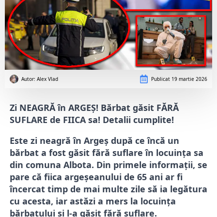
Autor: 
Alex Vlad
Publicat
19 martie 2026
Zi NEAGRĂ în ARGEȘ! Bărbat găsit FĂRĂ
SUFLARE de FIICA sa! Detalii cumplite!
Este zi neagră în Argeș după ce încă un
bărbat a fost găsit fără suflare în locuința sa
din comuna Albota. Din primele informații, se
pare că fiica argeșeanului de 65 ani ar fi
încercat timp de mai multe zile să ia legătura
cu acesta, iar astăzi a mers la locuința
bărbatului și l-a găsit fără suflare.