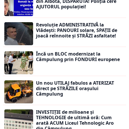
din Albota, DISPĂRUTĂ! Poliția cere
AJUTORUL populației!
Revoluție ADMINISTRATIVĂ la
Vlădești: PANOURI solare, SPAȚII de
joacă reînnoite și STRĂZI asfaltate!
Încă un BLOC modernizat la
Câmpulung prin FONDURI europene
Un nou UTILAJ fabulos a ATERIZAT
direct pe STRĂZILE orașului
Câmpulung
INVESTIȚIE de milioane și
TEHNOLOGIE de ultimă oră: Cum
arată ACUM Liceul Tehnologic Aro
din Câmpulung