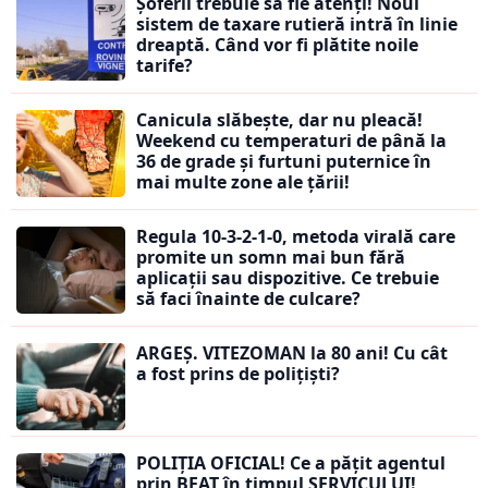
Șoferii trebuie să fie atenți! Noul
sistem de taxare rutieră intră în linie
dreaptă. Când vor fi plătite noile
tarife?
Canicula slăbește, dar nu pleacă!
Weekend cu temperaturi de până la
36 de grade și furtuni puternice în
mai multe zone ale țării!
Regula 10-3-2-1-0, metoda virală care
promite un somn mai bun fără
aplicații sau dispozitive. Ce trebuie
să faci înainte de culcare?
ARGEȘ. VITEZOMAN la 80 ani! Cu cât
a fost prins de polițiști?
POLIȚIA OFICIAL! Ce a pățit agentul
prin BEAT în timpul SERVICULUI!