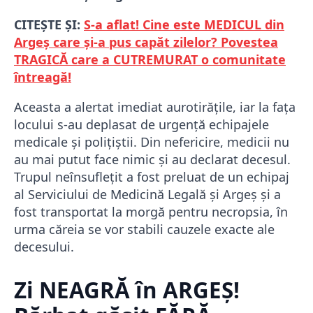
CITEȘTE ȘI:
S-a aflat! Cine este MEDICUL din
Argeș care și-a pus capăt zilelor? Povestea
TRAGICĂ care a CUTREMURAT o comunitate
întreagă!
Aceasta a alertat imediat aurotirățile, iar la fața
locului s-au deplasat de urgență echipajele
medicale și polițiștii. Din nefericire, medicii nu
au mai putut face nimic și au declarat decesul.
Trupul neînsuflețit a fost preluat de un echipaj
al Serviciului de Medicină Legală și Argeș și a
fost transportat la morgă pentru necropsia, în
urma căreia se vor stabili cauzele exacte ale
decesului.
Zi NEAGRĂ în ARGEȘ!