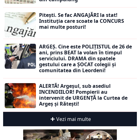
Pitești. Se fac ANGAJĂRI la stat!
Instituția care scoate la CONCURS
mai multe posturi!
ARGEȘ. Cine este POLIȚISTUL de 26 de
ani, prins BEAT la volan în timpul
serviciului. DRAMA din spatele
gestului care a ȘOCAT colegii și
comunitatea din Leordeni!
ALERTĂ! Argeșul, sub asediul
INCENDIILOR! Pompierii au
intervenit de URGENȚĂ la Curtea de
Argeș și Rătești!
Vezi mai multe