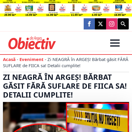
Searc
for:
Acasă
-
Eveniment
-
Zi NEAGRĂ în ARGEȘ! Bărbat găsit FĂRĂ
SUFLARE de FIICA sa! Detalii cumplite!
ZI NEAGRĂ ÎN ARGEȘ! BĂRBAT
GĂSIT FĂRĂ SUFLARE DE FIICA SA!
DETALII CUMPLITE!