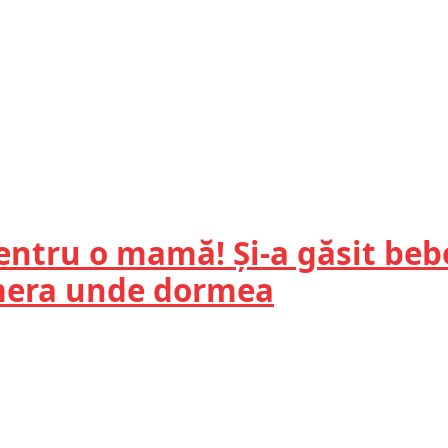
entru o mamă! Și-a găsit bebe
amera unde dormea