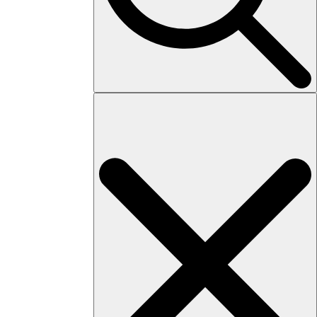
Search
for: