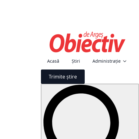
Acasă
Știri
Administraţie
Trimite știre