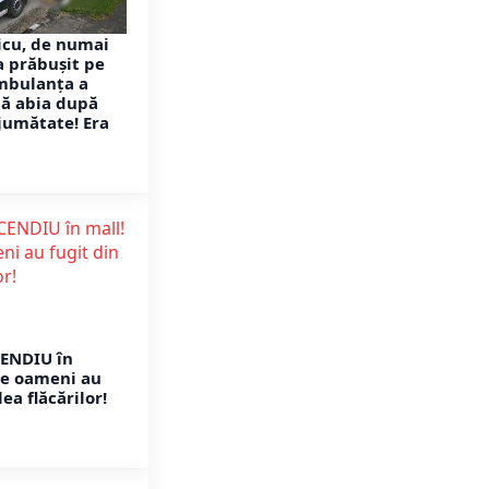
icu, de numai
a prăbușit pe
ambulanța a
ă abia după
 jumătate! Era
CENDIU în
de oameni au
lea flăcărilor!