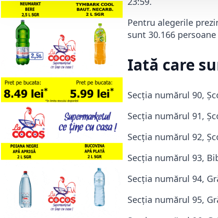
23:59.
Pentru alegerile prezi
sunt 30.166 persoane 
Iată care s
Secţia numărul 90, Şco
Secţia numărul 91, Şco
Secţia numărul 92, Şc
Secţia numărul 93, Bib
Secţia numărul 94, Gră
Secţia numărul 95, Gră