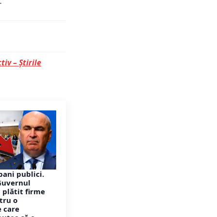
.
tiv – Știrile
bani publici.
Guvernul
 plătit firme
tru o
e care