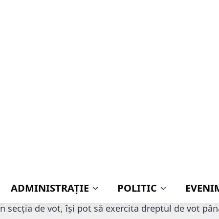
 așteptați la vot, la alegeri
le 2019, în data de 10 noiemb
mul tur niciunul dintre candi
majoritatea de voturi valabil
e alegătorilor de pe listele e
 pe data de 24 noiembrie 20
al doilea tur de scrutin.
geri prezidențiale 2019
începe duminică, 10 noiembri
la ora 21:00.
 2004, pentru
alegerea președintelui
, alegătorii care
de votare, dar și cei care se află la rând în afara sediul
în secția de vot, își pot să exercita dreptul de vot pân