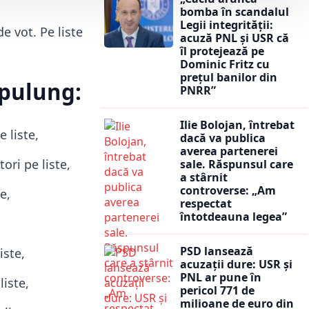
bomba în scandalul
Legii integrității:
e vot. Pe liste
acuză PNL și USR că
îl protejează pe
Dominic Fritz cu
prețul banilor din
mpulung:
PNRR”
Ilie Bolojan, întrebat
 liste,
dacă va publica
averea partenerei
ori pe liste,
sale. Răspunsul care
a stârnit
controverse: „Am
e,
respectat
întotdeauna legea”
PSD lansează
iste,
acuzații dure: USR și
PNL ar pune în
liste,
pericol 771 de
milioane de euro din