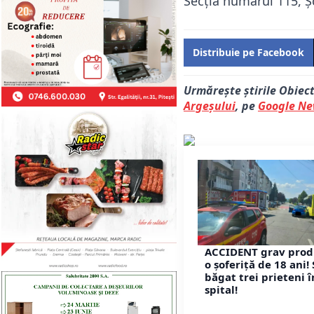
Secţia numărul 115, Şc
Distribuie pe Facebook
Urmărește știrile Obiec
Argeșului
, pe
Google N
ACCIDENT grav prod
o șoferiță de 18 ani! 
băgat trei prieteni î
spital!