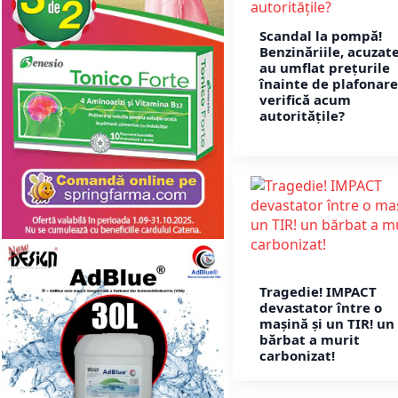
Scandal la pompă!
Benzinăriile, acuzat
au umflat prețurile
înainte de plafonare
verifică acum
autoritățile?
Tragedie! IMPACT
devastator între o
mașină și un TIR! un
bărbat a murit
carbonizat!