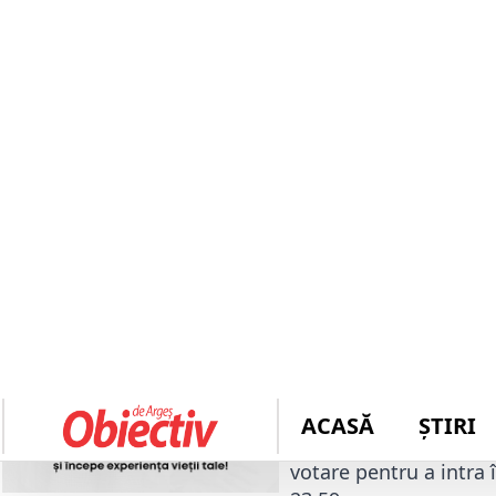
Românii sunt
prezidenția
Dacă în pri
întrunește 
exprimate al
permanente,
organizează 
Procesul de vot la
ale
07:00 și se va încheia 
Potrivit Legii 370 din
află la sediul secției 
votare pentru a intra 