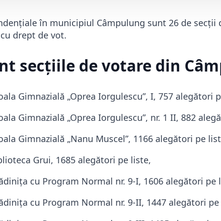
ndențiale în municipiul Câmpulung sunt 26 de secţii d
cu drept de vot.
unt secţiile de votare din Câ
ala Gimnazială „Oprea Iorgulescu”, I, 757 alegători pe
ala Gimnazială „Oprea Iorgulescu”, nr. 1 II, 882 alegăt
oala Gimnazială „Nanu Muscel”, 1166 alegători pe list
lioteca Grui, 1685 alegători pe liste,
diniţa cu Program Normal nr. 9-I, 1606 alegători pe l
diniţa cu Program Normal nr. 9-II, 1447 alegători pe 