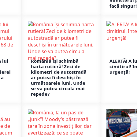
ministerul 
facă singur!
 lui
România își schimbă
ALERTĂ! A lu
harta rutieră! Zeci de
cimitirul! I
ierei
kilometri de autostradă
urgență!
 a
ar putea fi deschiși în
următoarele luni. Unde
se va putea circula mai
repede?