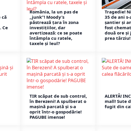
România, la un pas de
Tragedie! N
e că
„junk”! Moody’s
35 de ani s-
păstrează țara în zona
șantier și 
. Ce
investițiilor, dar
fost chemat
avertizează: ce se poate
două ore și
întâmpla cu ratele,
prea târziu!
taxele și leul?
TIR scăpat de sub control,
ALERTĂ! IN
în Berezeni! A spulberat o
mall! Sute 
mașină parcată și s-a
fugit din ca
oprit într-o gospodărie!
PAGUBE imense!