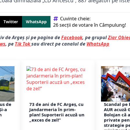
oala Gimnazială „CD Aricescu”, 887 alegători pe liste
Cuvinte cheie: 
Twitter
WhatsApp
26 secții de votare în Câmpulung!
tiv de Argeș și pe pagina de
Facebook
, pe grupul
Ziar Obiec
ews
, pe
Tik Tok
sau direct pe canalul de
WhatsApp
us de
73 de ani de FC Argeș, cu
Scandal pe 
Și-a
Jandarmeria în prim-
AUR acuză 
n
plan! Suporterii acuză un
Bolojan că a
„exces de zel!”
private pen
strategie p