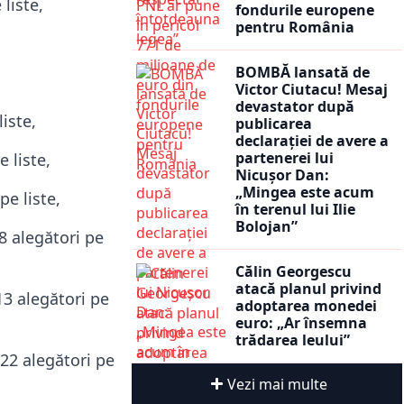
liste,
fondurile europene
pentru România
BOMBĂ lansată de
Victor Ciutacu! Mesaj
devastator după
iste,
publicarea
declarației de avere a
partenerei lui
 liste,
Nicușor Dan:
„Mingea este acum
e liste,
în terenul lui Ilie
Bolojan”
8 alegători pe
Călin Georgescu
atacă planul privind
13 alegători pe
adoptarea monedei
euro: „Ar însemna
trădarea leului”
622 alegători pe
Vezi mai multe