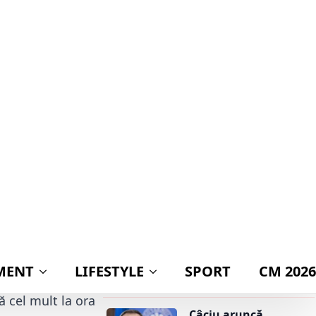
a plătit firme private
pentru o strategie pe
care ministerul
rie 2019.
putea să o facă
singur!
dați nu
BREAKING! Când
vom avea un nou
lectorale
Guvern! Anunțul
așteptat de toți
19 se
românii!
Mihai Coteț, atac dur
la adresa
populismului: „Este
e 2019, la ora
cea mai ieftină
metodă de a obține
voturi și cea mai
 la ora 21:00 se
scumpă cale de a
ruina o țară”
ui secției de
ă cel mult la ora
„Câciu aruncă