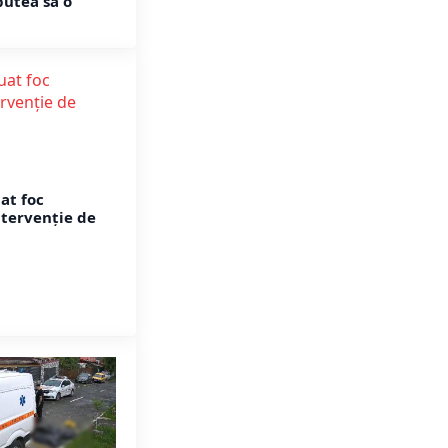
putea să o
at foc
ntervenție de