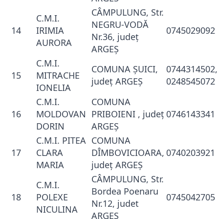
CÂMPULUNG, Str.
C.M.I.
NEGRU-VODĂ
14
IRIMIA
0745029092
Nr.36, judeţ
AURORA
ARGEŞ
C.M.I.
COMUNA ŞUICI,
0744314502,
15
MITRACHE
judeţ ARGEŞ
0248545072
IONELIA
C.M.I.
COMUNA
16
MOLDOVAN
PRIBOIENI , judeţ
0746143341
DORIN
ARGEŞ
C.M.I. PITEA
COMUNA
17
CLARA
DÎMBOVICIOARA,
0740203921
MARIA
judeţ ARGEŞ
CÂMPULUNG, Str.
C.M.I.
Bordea Poenaru
18
POLEXE
0745042705
Nr.12, judet
NICULINA
ARGES