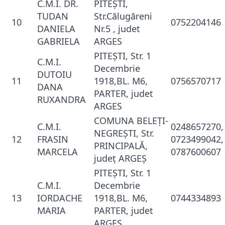
C.M.I. DR.
PITEŞTI,
TUDAN
Str.Călugăreni
10
0752204146
DANIELA
Nr.5 , judet
GABRIELA
ARGES
PITEŞTI, Str. 1
C.M.I.
Decembrie
DUTOIU
11
1918,BL. M6,
0756570717
DANA
PARTER, judet
RUXANDRA
ARGES
COMUNA BELEŢI-
C.M.I.
0248657270,
NEGREŞTI, Str.
12
FRASIN
0723499042,
PRINCIPALĂ,
MARCELA
0787600607
judeţ ARGEŞ
PITEŞTI, Str. 1
C.M.I.
Decembrie
13
IORDACHE
1918,BL. M6,
0744334893
MARIA
PARTER, judet
ARGES