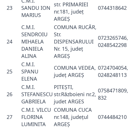
C.M.I.
str. PRIMARIEI
23
SANDU ION
0744318642
nr.181, judeţ
MARIUS
ARGEŞ
C.M.I.
COMUNA RUCĂR,
SENDROIU
Str.
0723265746,
24
MIHAELA
DISPENSARULUI
0248542298
DANIELA
Nr. 15, judeţ
ALINA
ARGEŞ
C.M.I.
COMUNA VEDEA,
0724704054,
25
SPANU
judeţ ARGEŞ
0248248113
ELENA
C.M.I.
PITEŞTI,
0758471809,
26
STEFANESCU
str.Războieni nr.2,
832
GABRIELA
judet ARGES
C.M.I. VILCU
COMUNA CUCA
27
FLORINA
nr.148, judeţul
0744484210
LUMINITA
ARGEŞ