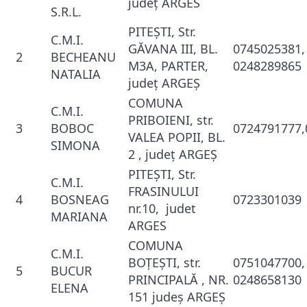
judeţ ARGES
S.R.L.
PITEŞTI, Str.
C.M.I.
GĂVANA III, BL.
0745025381,
2
BECHEANU
M3A, PARTER,
0248289865
NATALIA
judeţ ARGEŞ
COMUNA
C.M.I.
PRIBOIENI, str.
3
BOBOC
0724791777,
VALEA POPII, BL.
SIMONA
2 , judeţ ARGEŞ
PITEŞTI, Str.
C.M.I.
FRASINULUI
4
BOSNEAG
0723301039
nr.10, judet
MARIANA
ARGES
COMUNA
C.M.I.
BOŢEŞTI, str.
0751047700,
5
BUCUR
PRINCIPALĂ , NR.
0248658130
ELENA
151 judeş ARGEŞ