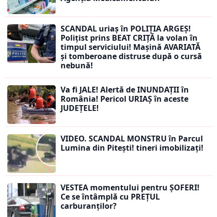
SCANDAL uriaș în POLIȚIA ARGEȘ!
Polițist prins BEAT CRIȚĂ la volan în
timpul serviciului! Mașină AVARIATĂ
și tomberoane distruse după o cursă
nebună!
Va fi JALE! Alertă de INUNDAȚII în
România! Pericol URIAȘ în aceste
JUDEȚELE!
VIDEO. SCANDAL MONSTRU în Parcul
Lumina din Pitești! tineri imobilizați!
VESTEA momentului pentru ȘOFERI!
Ce se întâmplă cu PREȚUL
carburanților?