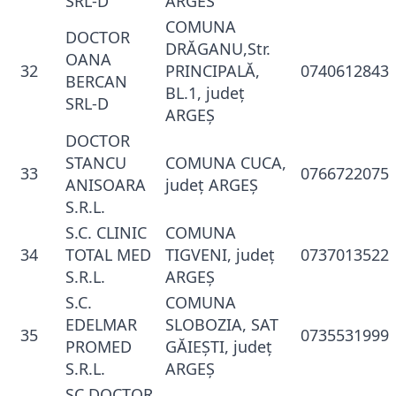
SRL-D
ARGES
COMUNA
DOCTOR
DRĂGANU,Str.
OANA
32
PRINCIPALĂ,
0740612843
BERCAN
BL.1, judeţ
SRL-D
ARGEŞ
DOCTOR
STANCU
COMUNA CUCA,
33
0766722075
ANISOARA
judeţ ARGEŞ
S.R.L.
S.C. CLINIC
COMUNA
34
TOTAL MED
TIGVENI, judeţ
0737013522
S.R.L.
ARGEŞ
S.C.
COMUNA
EDELMAR
SLOBOZIA, SAT
35
0735531999
PROMED
GĂIEŞTI, judeţ
S.R.L.
ARGEŞ
SC DOCTOR