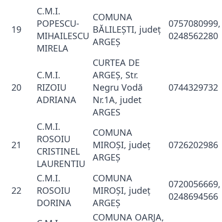
C.M.I.
COMUNA
POPESCU-
0757080999,
19
BĂLILEŞTI, judeţ
MIHAILESCU
0248562280
ARGEŞ
MIRELA
CURTEA DE
C.M.I.
ARGEŞ, Str.
20
RIZOIU
Negru Vodă
0744329732
ADRIANA
Nr.1A, judet
ARGES
C.M.I.
COMUNA
ROSOIU
21
MIROŞI, judeţ
0726202986
CRISTINEL
ARGEŞ
LAURENTIU
C.M.I.
COMUNA
0720056669,
22
ROSOIU
MIROŞI, judeţ
0248694566
DORINA
ARGEŞ
COMUNA OARJA,