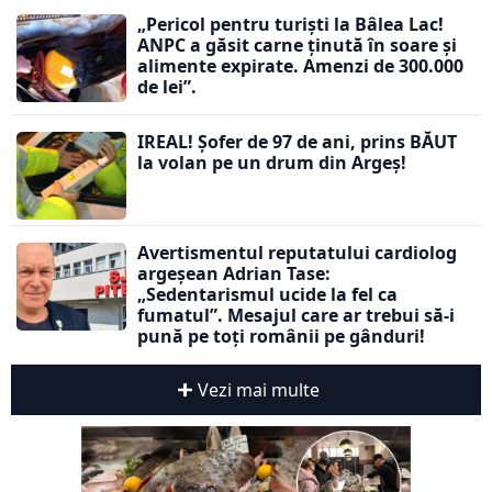
„Pericol pentru turiști la Bâlea Lac!
ANPC a găsit carne ținută în soare și
alimente expirate. Amenzi de 300.000
de lei”.
IREAL! Șofer de 97 de ani, prins BĂUT
la volan pe un drum din Argeș!
Avertismentul reputatului cardiolog
argeșean Adrian Tase:
„Sedentarismul ucide la fel ca
fumatul”. Mesajul care ar trebui să-i
pună pe toți românii pe gânduri!
Vezi mai multe