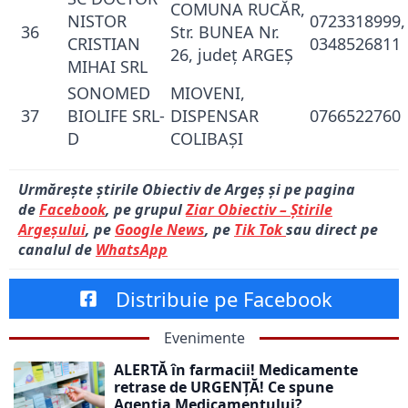
COMUNA RUCĂR,
NISTOR
0723318999,
36
Str. BUNEA Nr.
CRISTIAN
0348526811
26, judeţ ARGEŞ
MIHAI SRL
SONOMED
MIOVENI,
37
BIOLIFE SRL-
DISPENSAR
0766522760
D
COLIBAŞI
Urmărește știrile Obiectiv de Argeș și pe pagina
de
Facebook
, pe grupul
Ziar Obiectiv – Știrile
Argeșului
, pe
Google News
, pe
Tik Tok
sau direct pe
canalul de
WhatsApp
Distribuie pe Facebook
Evenimente
ALERTĂ în farmacii! Medicamente
retrase de URGENȚĂ! Ce spune
Agenția Medicamentului?