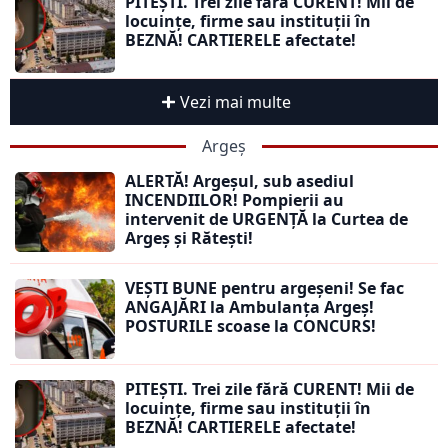
PITEȘTI. Trei zile fără CURENT! Mii de
locuințe, firme sau instituții în
BEZNĂ! CARTIERELE afectate!
Vezi mai multe
Argeș
ALERTĂ! Argeșul, sub asediul
INCENDIILOR! Pompierii au
intervenit de URGENȚĂ la Curtea de
Argeș și Rătești!
VEȘTI BUNE pentru argeșeni! Se fac
ANGAJĂRI la Ambulanța Argeș!
POSTURILE scoase la CONCURS!
PITEȘTI. Trei zile fără CURENT! Mii de
locuințe, firme sau instituții în
BEZNĂ! CARTIERELE afectate!