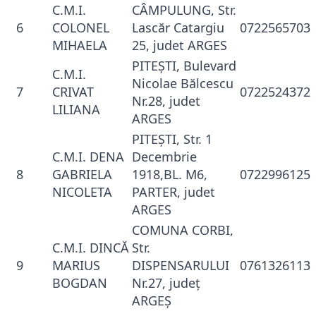
C.M.I.
CÂMPULUNG, Str.
6
COLONEL
Lascăr Catargiu
0722565703
MIHAELA
25, judet ARGES
PITEŞTI, Bulevard
C.M.I.
Nicolae Bălcescu
7
CRIVAT
0722524372
Nr.28, judet
LILIANA
ARGES
PITEŞTI, Str. 1
C.M.I. DENA
Decembrie
8
GABRIELA
1918,BL. M6,
0722996125
NICOLETA
PARTER, judet
ARGES
COMUNA CORBI,
C.M.I. DINCĂ
Str.
9
MARIUS
DISPENSARULUI
0761326113
BOGDAN
Nr.27, judeţ
ARGEŞ