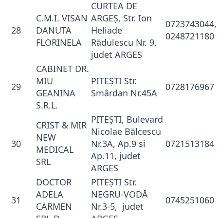
CURTEA DE
C.M.I. VISAN
ARGEŞ, Str. Ion
0723743044,
28
DANUTA
Heliade
0248721180
FLORINELA
Rădulescu Nr. 9,
judet ARGES
CABINET DR.
MIU
PITEŞTI Str.
29
0728176967
GEANINA
Smârdan Nr.45A
S.R.L.
PITEŞTI, Bulevard
CRIST & MIR
Nicolae Bălcescu
NEW
30
Nr.3A, Ap.9 si
0721513184
MEDICAL
Ap.11, judet
SRL
ARGES
DOCTOR
PITEŞTI Str.
ADELA
NEGRU-VODĂ
31
0745251060
CARMEN
Nr.3-5, judet