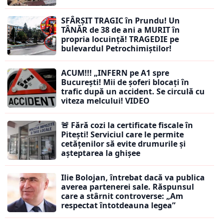
SFÂRȘIT TRAGIC în Prundu! Un
TÂNĂR de 38 de ani a MURIT în
propria locuință! TRAGEDIE pe
bulevardul Petrochimiștilor!
ACUM!!! „INFERN pe A1 spre
București! Mii de șoferi blocați în
trafic după un accident. Se circulă cu
viteza melcului! VIDEO
🚨 Fără cozi la certificate fiscale în
Pitești! Serviciul care le permite
cetățenilor să evite drumurile și
așteptarea la ghișee
Ilie Bolojan, întrebat dacă va publica
averea partenerei sale. Răspunsul
care a stârnit controverse: „Am
respectat întotdeauna legea”