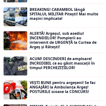
BREAKING! CARAMBOL lângă
SPITALUL MILITAR Pitești! Mai multe
mașini implicate!
ALERTĂ! Argeșul, sub asediul
INCENDIILOR! Pompierii au
intervenit de URGENȚĂ la Curtea de
Argeș și Rătești!
ACUM! DESCINDERI de amploare!
INCREDIBIL ce au găsit mascații în
timpul PERCHEZIȚIILOR!
VEȘTI BUNE pentru argeșeni! Se fac
ANGAJĂRI la Ambulanța Argeș!
POSTURILE scoase la CONCURS!