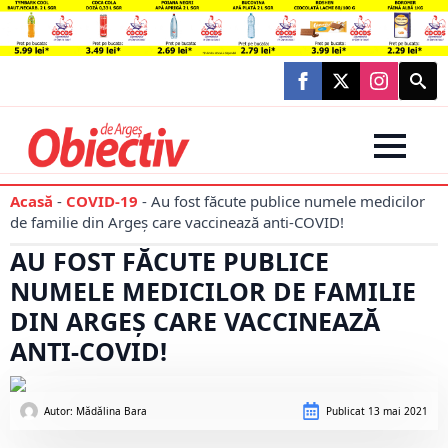
Searc
for:
Acasă
-
COVID-19
-
Au fost făcute publice numele medicilor
de familie din Argeș care vaccinează anti-COVID!
AU FOST FĂCUTE PUBLICE
NUMELE MEDICILOR DE FAMILIE
DIN ARGEȘ CARE VACCINEAZĂ
ANTI-COVID!
Autor: 
Mădălina Bara
Publicat
13 mai 2021