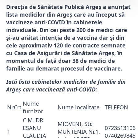
Direcția de Sănătate Publică Argeș a anunțat
lista medicilor din Argeș care au început să
vaccineze anti-COVID în cabinetele
individuale. Din cei peste 200 de medici care
și-au arătat intenția de a vaccina dar și din
cele aproximativ 120 de contracte semnate
cu Casa de Asigurări de Sănătate Argeș, în
momentul de față doar 38 de medici de
familie au demarat procesul de vaccinare.
Iată lista cabinetelor medicilor de familie din
Argeș care vaccinează anti-COVID:
Nume
Nr.Crt
Nume localitate
TELEFON
furnizor
C.M. DR.
MIOVENI, Str.
ESANU
0723513106
1
MUNTENIA Nr.1,
CLAUDIA
0740269845