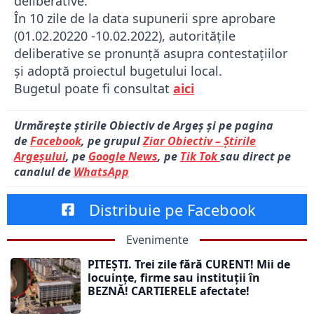
deliberative.
În 10 zile de la data supunerii spre aprobare
(01.02.20220 -10.02.2022), autoritățile
deliberative se pronunță asupra contestațiilor
și adoptă proiectul bugetului local.
Bugetul poate fi consultat
aici
Urmărește știrile Obiectiv de Argeș și pe pagina
de
Facebook
, pe grupul
Ziar Obiectiv – Știrile
Argeșului
, pe
Google News
, pe
Tik Tok
sau direct pe
canalul de
WhatsApp
Distribuie pe Facebook
Evenimente
PITEȘTI. Trei zile fără CURENT! Mii de
locuințe, firme sau instituții în
BEZNĂ! CARTIERELE afectate!