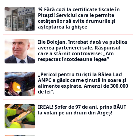
🚨 Fără cozi la certificate fiscale în
Pitești! Serviciul care le permite
cetățenilor să evite drumurile și
așteptarea la ghișee
Ilie Bolojan, întrebat dacă va publica
averea partenerei sale. Răspunsul
care a stârnit controverse: „Am
respectat întotdeauna legea”
„Pericol pentru turiști la Bâlea Lac!
ANPC a găsit carne ținută în soare și
alimente expirate. Amenzi de 300.000
de lei”.
IREAL! Șofer de 97 de ani, prins BĂUT
la volan pe un drum din Argeș!