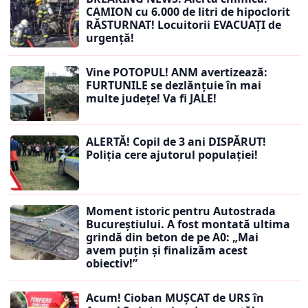
CAMION cu 6.000 de litri de hipoclorit
RĂSTURNAT! Locuitorii EVACUAȚI de
urgență!
Vine POTOPUL! ANM avertizează:
FURTUNILE se dezlănțuie în mai
multe județe! Va fi JALE!
ALERTĂ! Copil de 3 ani DISPĂRUT!
Poliția cere ajutorul populației!
Moment istoric pentru Autostrada
Bucureștiului. A fost montată ultima
grindă din beton de pe A0: „Mai
avem puțin și finalizăm acest
obiectiv!”
Acum! Cioban MUȘCAT de URS în