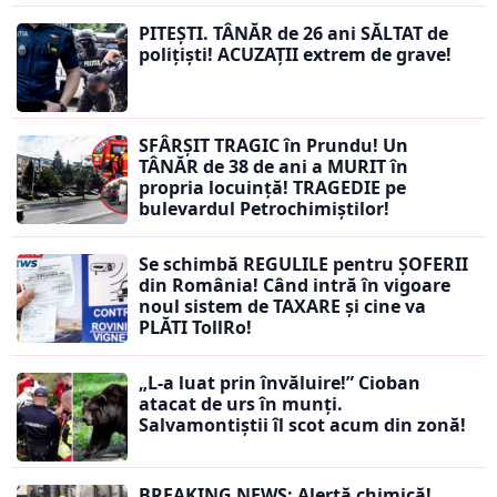
PITEȘTI. TÂNĂR de 26 ani SĂLTAT de
polițiști! ACUZAȚII extrem de grave!
SFÂRȘIT TRAGIC în Prundu! Un
TÂNĂR de 38 de ani a MURIT în
propria locuință! TRAGEDIE pe
bulevardul Petrochimiștilor!
Se schimbă REGULILE pentru ȘOFERII
din România! Când intră în vigoare
noul sistem de TAXARE și cine va
PLĂTI TollRo!
„L-a luat prin învăluire!” Cioban
atacat de urs în munți.
Salvamontiștii îl scot acum din zonă!
BREAKING NEWS: Alertă chimică!