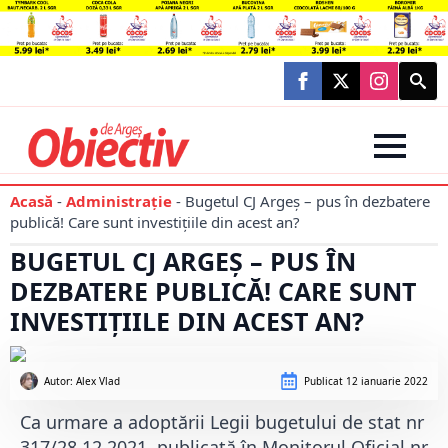
Searc
for:
Acasă
-
Administraţie
-
Bugetul CJ Argeș – pus în dezbatere
publică! Care sunt investițiile din acest an?
BUGETUL CJ ARGEȘ – PUS ÎN
DEZBATERE PUBLICĂ! CARE SUNT
INVESTIȚIILE DIN ACEST AN?
Autor: 
Alex Vlad
Publicat
12 ianuarie 2022
Ca urmare a adoptării Legii bugetului de stat nr
317/28.12.2021, publicată în Monitorul Oficial nr