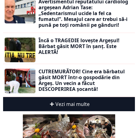
Avertismentul reputatului cardiolog
argeșean Adrian Tase:
„Sedentarismul ucide la fel ca
fumatul”. Mesajul care ar trebui să-i
pună pe toți românii pe gânduri!
Încă o TRAGEDIE lovește Argeșul!
Bărbat găsit MORT în șanț. Este
ALERTĂ!
CUTREMURĂTOR! Cine era bărbatul
găsit MORT într-o gospodărie din
Argeș. Un vecin a făcut
DESCOPERIREA șocantă!
Vezi mai multe