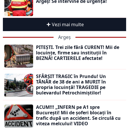
Argeș! Se intervine de urgență!
Vezi mai multe
Argeș
PITEȘTI. Trei zile fără CURENT! Mii de
locuințe, firme sau instituții în
BEZNĂ! CARTIERELE afectate!
SFÂRȘIT TRAGIC în Prundu! Un
TÂNĂR de 38 de ani a MURIT în
propria locuință! TRAGEDIE pe
bulevardul Petrochimiștilor!
ACUM!!! „INFERN pe A1 spre
București! Mii de șoferi blocați în
trafic după un accident. Se circulă cu
viteza melcului! VIDEO