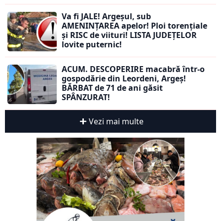
Va fi JALE! Argeșul, sub
AMENINȚAREA apelor! Ploi torențiale
și RISC de viituri! LISTA JUDEȚELOR
lovite puternic!
ACUM. DESCOPERIRE macabră într-o
gospodărie din Leordeni, Argeș!
BĂRBAT de 71 de ani găsit
SPÂNZURAT!
Vezi mai multe