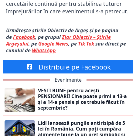
cercetările continuă pentru stabilirea tuturor
împrejurărilor în care evenimentul s-a petrecut.
Urmărește știrile Obiectiv de Argeș și pe pagina
de
Facebook
, pe grupul
Ziar Obiectiv – Știrile
Argeșului
, pe
Google News
, pe
Tik Tok
sau direct pe
canalul de
WhatsApp
Distribuie pe Facebook
Evenimente
VEȘTI BUNE pentru acești
PENSIONARI! Cine poate primi a 13-a
și a 14-a pensie și ce trebuie făcut în
septembrie?
Lidl lansează pungile antirisipă de 5
lei în România. Cum poți cumpăra
alimente bune la un preț simbolic și