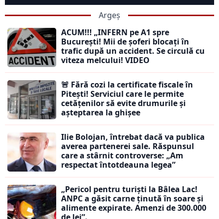
Argeș
ACUM!!! „INFERN pe A1 spre
București! Mii de șoferi blocați în
trafic după un accident. Se circulă cu
viteza melcului! VIDEO
🚨 Fără cozi la certificate fiscale în
Pitești! Serviciul care le permite
cetățenilor să evite drumurile și
așteptarea la ghișee
Ilie Bolojan, întrebat dacă va publica
averea partenerei sale. Răspunsul
care a stârnit controverse: „Am
respectat întotdeauna legea”
„Pericol pentru turiști la Bâlea Lac!
ANPC a găsit carne ținută în soare și
alimente expirate. Amenzi de 300.000
de lei”.