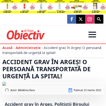
Searc
for:
Acasă
-
Administraţie
-
Accident grav în Argeș! O persoană
transportată de urgență la spital!
ACCIDENT GRAV ÎN ARGEȘ! O
PERSOANĂ TRANSPORTATĂ DE
URGENȚĂ LA SPITAL!
Autor: 
Mădălina Bara
Publicat
23 martie 2022
Accident grav în Argeș. Polițiștii Biroului