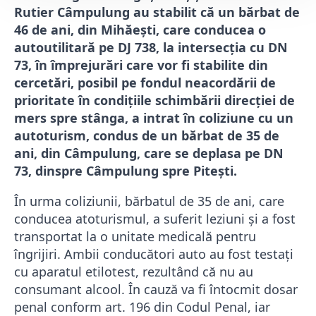
Rutier Câmpulung au stabilit că un bărbat de
46 de ani, din Mihăești, care conducea o
autoutilitară pe DJ 738, la intersecția cu DN
73, în împrejurări care vor fi stabilite din
cercetări, posibil pe fondul neacordării de
prioritate în condițiile schimbării direcției de
mers spre stânga, a intrat în coliziune cu un
autoturism, condus de un bărbat de 35 de
ani, din Câmpulung, care se deplasa pe DN
73, dinspre Câmpulung spre Pitești.
În urma coliziunii, bărbatul de 35 de ani, care
conducea atoturismul, a suferit leziuni și a fost
transportat la o unitate medicală pentru
îngrijiri. Ambii conducători auto au fost testați
cu aparatul etilotest, rezultând că nu au
consumant alcool. În cauză va fi întocmit dosar
penal conform art. 196 din Codul Penal, iar