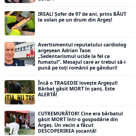
IREAL! Șofer de 97 de ani, prins BĂUT
la volan pe un drum din Argeș!
Avertismentul reputatului cardiolog
argeșean Adrian Tase:
„Sedentarismul ucide la fel ca
fumatul”. Mesajul care ar trebui să-i
pună pe toți românii pe gânduri!
Încă o TRAGEDIE lovește Argeșul!
Bărbat găsit MORT în șanț. Este
ALERTĂ!
CUTREMURĂTOR! Cine era bărbatul
găsit MORT într-o gospodărie din
Argeș. Un vecin a făcut
DESCOPERIREA șocantă!