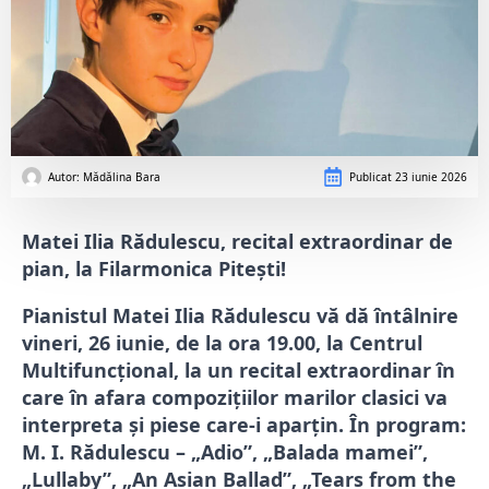
Autor: 
Mădălina Bara
Publicat
23 iunie 2026
Matei Ilia Rădulescu, recital extraordinar de
pian, la Filarmonica Pitești!
Pianistul Matei Ilia Rădulescu vă dă întâlnire
vineri, 26 iunie, de la ora 19.00, la Centrul
Multifuncțional, la un recital extraordinar în
care în afara compozițiilor marilor clasici va
interpreta și piese care-i aparțin. În program:
M. I. Rădulescu – „Adio”, „Balada mamei”,
„Lullaby”, „An Asian Ballad”, „Tears from the