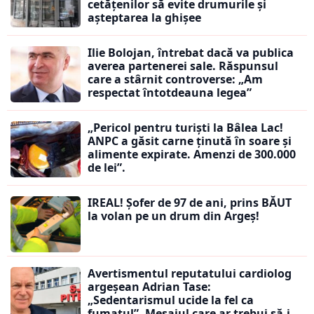
cetățenilor să evite drumurile și
așteptarea la ghișee
Ilie Bolojan, întrebat dacă va publica
averea partenerei sale. Răspunsul
care a stârnit controverse: „Am
respectat întotdeauna legea”
„Pericol pentru turiști la Bâlea Lac!
ANPC a găsit carne ținută în soare și
alimente expirate. Amenzi de 300.000
de lei”.
IREAL! Șofer de 97 de ani, prins BĂUT
la volan pe un drum din Argeș!
Avertismentul reputatului cardiolog
argeșean Adrian Tase:
„Sedentarismul ucide la fel ca
fumatul”. Mesajul care ar trebui să-i