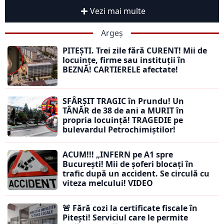
Vezi mai multe
Argeș
PITEȘTI. Trei zile fără CURENT! Mii de
locuințe, firme sau instituții în
BEZNĂ! CARTIERELE afectate!
SFÂRȘIT TRAGIC în Prundu! Un
TÂNĂR de 38 de ani a MURIT în
propria locuință! TRAGEDIE pe
bulevardul Petrochimiștilor!
ACUM!!! „INFERN pe A1 spre
București! Mii de șoferi blocați în
trafic după un accident. Se circulă cu
viteza melcului! VIDEO
🚨 Fără cozi la certificate fiscale în
Pitești! Serviciul care le permite