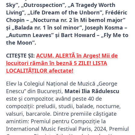
Sky”, „Outrospection”, „A Tragedy Worth
Living”, „Life Dream of the Unborn”, Frédéric
Chopin – „Nocturna nr. 2 în Mi bemol major”
și „Balada nr. 1 în sol minor”, Joseph Kosma –
„Autumn Leaves” și Bart Howard – „Fly Me to
the Moon”.
CITEȘTE ȘI:
ACUM. ALERTĂ în Argeș! Mii de
locuitori rămân în beznă 5 ZILE! LISTA
LOCALITĂȚILOR afectate!
Elev la Colegiul Național de Muzică „George
Enescu” din București,
Matei Ilia
Rădulescu
este și compozitor, având peste 40 de
compoziții: preludii, studii, balade, nocturne,
valsuri, barcarole. Dintre premiile câștigate
amintim: Premiul pentru Compoziție la
International Music Festival Paris, 2024, Premiul