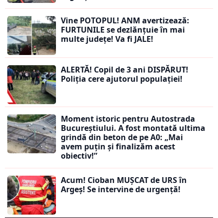
Vine POTOPUL! ANM avertizează:
FURTUNILE se dezlănțuie în mai
multe județe! Va fi JALE!
ALERTĂ! Copil de 3 ani DISPĂRUT!
Poliția cere ajutorul populației!
Moment istoric pentru Autostrada
Bucureștiului. A fost montată ultima
grindă din beton de pe A0: „Mai
avem puțin și finalizăm acest
obiectiv!”
Acum! Cioban MUȘCAT de URS în
Argeș! Se intervine de urgență!