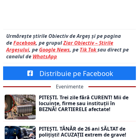
Urmărește știrile Obiectiv de Argeș și pe pagina
de
Facebook
, pe grupul
Ziar Obiectiv – Știrile
Argeșului
, pe
Google News
, pe
Tik Tok
sau direct pe
canalul de
WhatsApp
Distribuie pe Facebook
Evenimente
PITEȘTI. Trei zile fără CURENT! Mii de
locuințe, firme sau instituții în
BEZNĂ! CARTIERELE afectate!
PITEȘTI. TÂNĂR de 26 ani SĂLTAT de
polițiști! ACUZAȚII extrem de grave!