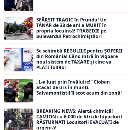
SFÂRȘIT TRAGIC în Prundu! Un
TÂNĂR de 38 de ani a MURIT în
propria locuință! TRAGEDIE pe
bulevardul Petrochimiștilor!
Se schimbă REGULILE pentru ȘOFERII
din România! Când intră în vigoare
noul sistem de TAXARE și cine va
PLĂTI TollRo!
„L-a luat prin învăluire!” Cioban
atacat de urs în munți.
Salvamontiștii îl scot acum din zonă!
BREAKING NEWS: Alertă chimică!
CAMION cu 6.000 de litri de hipoclorit
RĂSTURNAT! Locuitorii EVACUAȚI de
urgență!