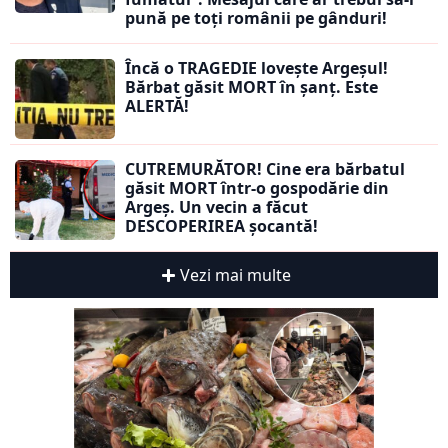
pună pe toți românii pe gânduri!
Încă o TRAGEDIE lovește Argeșul!
Bărbat găsit MORT în șanț. Este
ALERTĂ!
CUTREMURĂTOR! Cine era bărbatul
găsit MORT într-o gospodărie din
Argeș. Un vecin a făcut
DESCOPERIREA șocantă!
Vezi mai multe