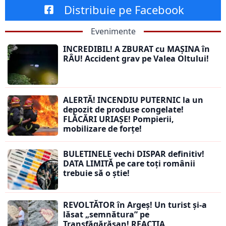
Distribuie pe Facebook
Evenimente
INCREDIBIL! A ZBURAT cu MAȘINA în
RÂU! Accident grav pe Valea Oltului!
ALERTĂ! INCENDIU PUTERNIC la un
depozit de produse congelate!
FLĂCĂRI URIAȘE! Pompierii,
mobilizare de forțe!
BULETINELE vechi DISPAR definitiv!
DATA LIMITĂ pe care toți românii
trebuie să o știe!
REVOLTĂTOR în Argeș! Un turist și-a
lăsat „semnătura” pe
Transfăgărășan! REACȚIA