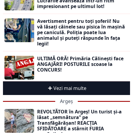
Lucrările avansează într-un ritm
impresionant pe ultimul lot!
Avertisment pentru toți șoferii! Nu
vă lăsați câinele sau pisica în mașină
pe caniculă. Poliția poate lua
animalul și puteți răspunde în fața
legii!
ULTIMĂ ORĂ! Primăria Călinești face
ANGAJĂRI! POSTURILE scoase la
CONCURS!
Vezi mai multe
Argeș
REVOLTĂTOR în Argeș! Un turist și-a
lăsat „semnătura” pe
Transfăgărășan! REACȚIA
SFIDĂTOARE a stârnit FURIA