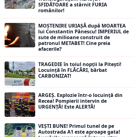
SFIDĂTOARE a stârnit FURIA
românilor!
MOȘTENIRE URIAȘĂ după MOARTEA
lui Constantin Pănescu! IMPERIUL de
sute de milioane construit de
patronul METABET! Cine preia
afacerile?
TRAGEDIE în toiul nopții la Pitești!
Locuință în FLĂCĂRI, bărbat
CARBONIZAT!
ARGEȘ. Explozie într-o locuință din
Recea! Pompierii intervin de
URGENȚĂ! Este ALERTĂ!
VEȘTI BUNE! Primul tunel de pe
Autostrada A1 este aproape gata!