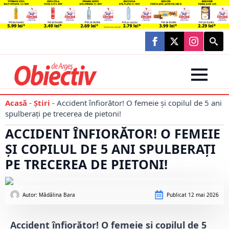
Searc
for:
Acasă
-
Știri
-
Accident înfiorător! O femeie și copilul de 5 ani
spulberați pe trecerea de pietoni!
ACCIDENT ÎNFIORĂTOR! O FEMEIE
ȘI COPILUL DE 5 ANI SPULBERAȚI
PE TRECEREA DE PIETONI!
Autor: 
Mădălina Bara
Publicat
12 mai 2026
Accident înfiorător! O femeie și copilul de 5