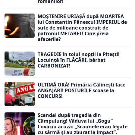
românilor!
MOȘTENIRE URIAȘĂ după MOARTEA
lui Constantin Pănescu! IMPERIUL de
sute de milioane construit de
patronul METABET! Cine preia
afacerile?
TRAGEDIE în toiul nopții la Pitești!
Locuință în FLĂCĂRI, bărbat
CARBONIZAT!
ULTIMĂ ORĂ! Primăria Călinești face
ANGAJĂRI! POSTURILE scoase la
CONCURS!
Scandal după tragedia din
Câmpulung! Văduva lui „Gogu”
Covaciu acuză: „Scaunele erau legate
cu sârmă și au zburat la impact”.