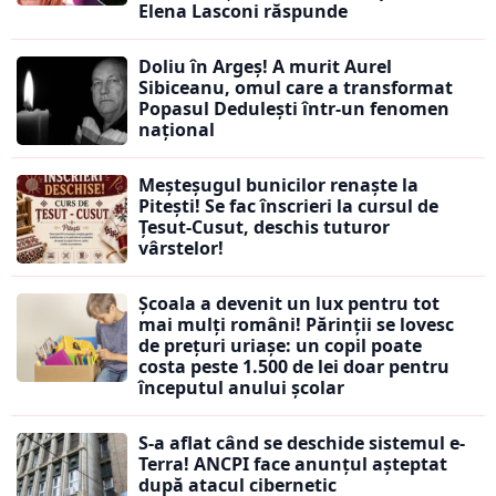
Elena Lasconi răspunde
Doliu în Argeș! A murit Aurel
Sibiceanu, omul care a transformat
Popasul Dedulești într-un fenomen
național
Meșteșugul bunicilor renaște la
Pitești! Se fac înscrieri la cursul de
Țesut-Cusut, deschis tuturor
vârstelor!
Școala a devenit un lux pentru tot
mai mulți români! Părinții se lovesc
de prețuri uriașe: un copil poate
costa peste 1.500 de lei doar pentru
începutul anului școlar
S-a aflat când se deschide sistemul e-
Terra! ANCPI face anunțul așteptat
după atacul cibernetic