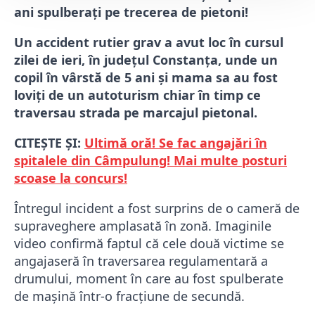
ani spulberați pe trecerea de pietoni!
Un accident rutier grav a avut loc în cursul
zilei de ieri, în județul Constanța, unde un
copil în vârstă de 5 ani și mama sa au fost
loviți de un autoturism chiar în timp ce
traversau strada pe marcajul pietonal.
CITEȘTE ȘI:
Ultimă oră! Se fac angajări în
spitalele din Câmpulung! Mai multe posturi
scoase la concurs!
Întregul incident a fost surprins de o cameră de
supraveghere amplasată în zonă. Imaginile
video confirmă faptul că cele două victime se
angajaseră în traversarea regulamentară a
drumului, moment în care au fost spulberate
de mașină într-o fracțiune de secundă.