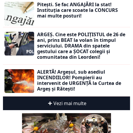
Pitești. Se fac ANGAJĂRI la stat!
Instituția care scoate la CONCURS
mai multe posturi!
ARGEȘ. Cine este POLIȚISTUL de 26 de
ani, prins BEAT la volan în timpul
serviciului. DRAMA din spatele
gestului care a ȘOCAT colegii și
comunitatea din Leordeni!
ALERTĂ! Argeșul, sub asediul
INCENDIILOR! Pompierii au
intervenit de URGENȚĂ la Curtea de
Argeș și Rătești!
Vezi mai multe