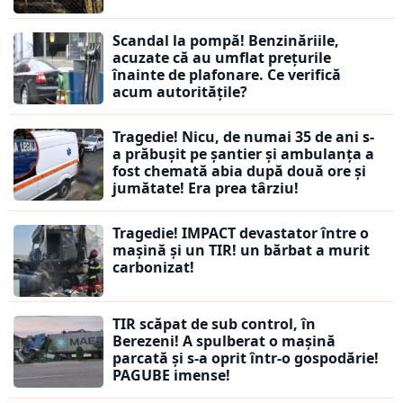
Scandal la pompă! Benzinăriile,
acuzate că au umflat prețurile
înainte de plafonare. Ce verifică
acum autoritățile?
Tragedie! Nicu, de numai 35 de ani s-
a prăbușit pe șantier și ambulanța a
fost chemată abia după două ore și
jumătate! Era prea târziu!
Tragedie! IMPACT devastator între o
mașină și un TIR! un bărbat a murit
carbonizat!
TIR scăpat de sub control, în
Berezeni! A spulberat o mașină
parcată și s-a oprit într-o gospodărie!
PAGUBE imense!