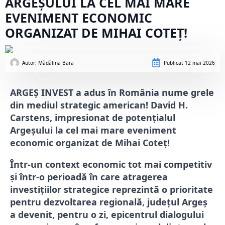
ARGEȘULUI LA CEL MAI MARE
EVENIMENT ECONOMIC
ORGANIZAT DE MIHAI COTEȚ!
Autor: 
Mădălina Bara
Publicat
12 mai 2026
ARGEȘ INVEST a adus în România nume grele
din mediul strategic american!
David H.
Carstens
, impresionat de potențialul
Argeșului la cel mai mare eveniment
economic organizat de Mihai Coteț!
Într-un context economic tot mai competitiv
și într-o perioadă în care atragerea
investițiilor strategice reprezintă o prioritate
pentru dezvoltarea regională, județul Argeș
a devenit, pentru o zi, epicentrul dialogului