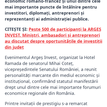
economic româno-francez și unul dintre cele
mai importante puncte de întâlnire pentru
investitori, diplomați, antreprenori și
reprezentanți ai administrației publice.
CITEȘTE ȘI:
Peste 500 de participanți la ARGEȘ
INVEST. Miniștri, ambasadori și antreprenori
au discutat despre oportunitățile de investiții
din județ
Evenimentul Argeș Invest, organizat la Hotel
Ramada de senatorul
Mihai Coteț
,
vicepreședintele Senatului României, a reunit
personalități marcante din mediul economic și
instituțional, confirmând statutul manifestării
drept unul dintre cele mai importante forumuri
economice regionale din România.
Printre invitații de prestigiu s-a remarcat