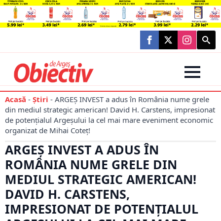
Searc
for:
Acasă
-
Știri
-
ARGEȘ INVEST a adus în România nume grele
din mediul strategic american! David H. Carstens, impresionat
de potențialul Argeșului la cel mai mare eveniment economic
organizat de Mihai Coteț!
ARGEȘ INVEST A ADUS ÎN
ROMÂNIA NUME GRELE DIN
MEDIUL STRATEGIC AMERICAN!
DAVID H. CARSTENS,
IMPRESIONAT DE POTENȚIALUL