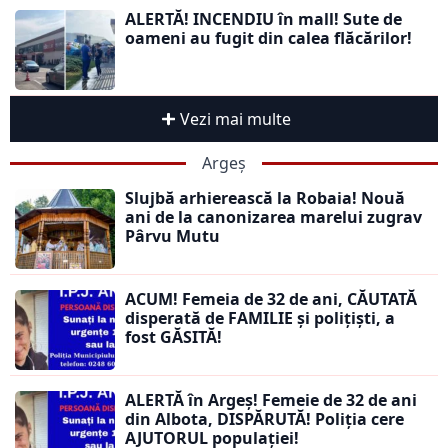
ALERTĂ! INCENDIU în mall! Sute de
oameni au fugit din calea flăcărilor!
Vezi mai multe
Argeș
Slujbă arhierească la Robaia! Nouă
ani de la canonizarea marelui zugrav
Pârvu Mutu
ACUM! Femeia de 32 de ani, CĂUTATĂ
disperată de FAMILIE și polițiști, a
fost GĂSITĂ!
ALERTĂ în Argeș! Femeie de 32 de ani
din Albota, DISPĂRUTĂ! Poliția cere
AJUTORUL populației!