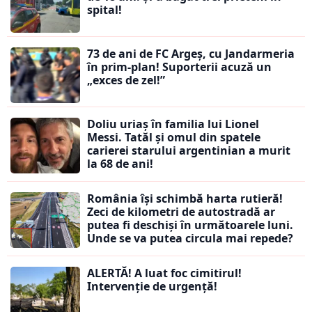
spital!
73 de ani de FC Argeș, cu Jandarmeria
în prim-plan! Suporterii acuză un
„exces de zel!”
Doliu uriaș în familia lui Lionel
Messi. Tatăl și omul din spatele
carierei starului argentinian a murit
la 68 de ani!
România își schimbă harta rutieră!
Zeci de kilometri de autostradă ar
putea fi deschiși în următoarele luni.
Unde se va putea circula mai repede?
ALERTĂ! A luat foc cimitirul!
Intervenție de urgență!