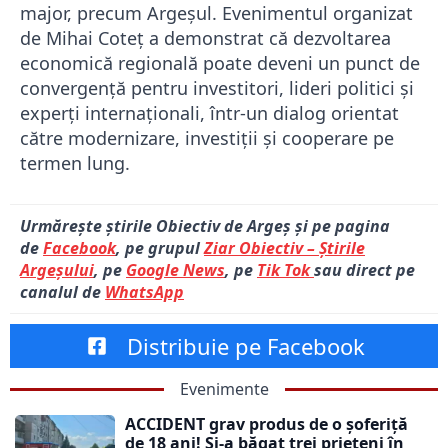
major, precum Argeșul. Evenimentul organizat
de Mihai Coteț a demonstrat că dezvoltarea
economică regională poate deveni un punct de
convergență pentru investitori, lideri politici și
experți internaționali, într-un dialog orientat
către modernizare, investiții și cooperare pe
termen lung.
Urmărește știrile Obiectiv de Argeș și pe pagina
de
Facebook
, pe grupul
Ziar Obiectiv – Știrile
Argeșului
, pe
Google News
, pe
Tik Tok
sau direct pe
canalul de
WhatsApp
Distribuie pe Facebook
Evenimente
ACCIDENT grav produs de o șoferiță
de 18 ani! Și-a băgat trei prieteni în