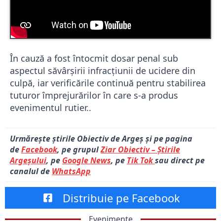
În cauză a fost întocmit dosar penal sub
aspectul săvârșirii infracțiunii de ucidere din
culpă, iar verificările continuă pentru stabilirea
tuturor împrejurărilor în care s-a produs
evenimentul rutier..
Urmărește știrile Obiectiv de Argeș și pe pagina
de
Facebook
, pe grupul
Ziar Obiectiv – Știrile
Argeșului
, pe
Google News
, pe
Tik Tok
sau direct pe
canalul de
WhatsApp
Distribuie pe Facebook
Evenimente