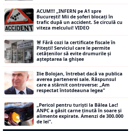
ACUM!!! „INFERN pe A1 spre
București! Mii de șoferi blocați în
trafic după un accident. Se circulă cu
viteza melcului! VIDEO
🚨 Fără cozi la certificate fiscale în
Pitești! Serviciul care le permite
cetățenilor să evite drumurile și
așteptarea la ghișee
Ilie Bolojan, întrebat dacă va publica
averea partenerei sale. Răspunsul
care a stârnit controverse: „Am
respectat întotdeauna legea”
„Pericol pentru turiști la Bâlea Lac!
ANPC a găsit carne ținută în soare și
alimente expirate. Amenzi de 300.000
de lei”.