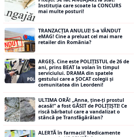
Instituția care scoate la CONCURS
mai multe posturi!
TRANZACȚIA ANULUI! S-a VÂNDUT
eMAG! Cine a preluat cel mai mare
retailer din România?
ARGEȘ. Cine este POLIȚISTUL de 26 de
ani, prins BEAT la volan în timpul
serviciului. DRAMA din spatele
gestului care a ȘOCAT colegii și
comunitatea din Leordeni!
ULTIMA ORĂ! „Anna, ţine-ţi prostul
acasă!” a fost GĂSIT de POLIȚIȘTI! Ce
riscă bărbatul care a vandalizat o
stâncă pe Transfăgărălan?
ALERTĂ în farmacii! Medicamente