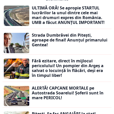
ULTIMĂ ORĂ! Se apropie STARTUL
lucrărilor la unul dintre cele mai
mari drumuri expres din România.
UMB a făcut ANUNȚUL IMPORTANT!
Strada Dumbrăvei din Pitești,
aproape de final! Anunțul primarului
Gentea!
Fără ezitare, direct în mijlocul
pericolului! Un pompier din Argeș a
salvat o locuință în flăcări, deși era
în timpul liber!
ALERTĂ! CAPCANE MORTALE pe
Autostrada Soarelui! Șoferii sunt în
mare PERICOL!
Pitești. Se fac ANGAJĂRI la stat!