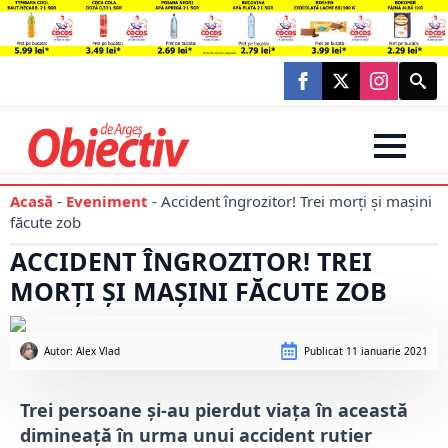
Searc
for:
Acasă
-
Eveniment
-
Accident îngrozitor! Trei morți și mașini
făcute zob
ACCIDENT ÎNGROZITOR! TREI
MORȚI ȘI MAȘINI FĂCUTE ZOB
Autor: 
Alex Vlad
Publicat
11 ianuarie 2021
Trei persoane și-au pierdut viața în această
dimineață în urma unui accident rutier