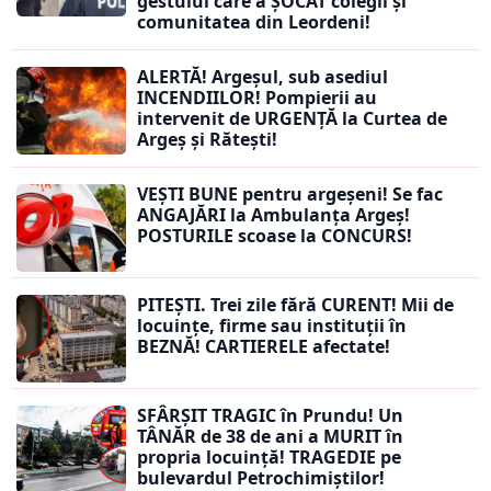
gestului care a ȘOCAT colegii și
comunitatea din Leordeni!
ALERTĂ! Argeșul, sub asediul
INCENDIILOR! Pompierii au
intervenit de URGENȚĂ la Curtea de
Argeș și Rătești!
VEȘTI BUNE pentru argeșeni! Se fac
ANGAJĂRI la Ambulanța Argeș!
POSTURILE scoase la CONCURS!
PITEȘTI. Trei zile fără CURENT! Mii de
locuințe, firme sau instituții în
BEZNĂ! CARTIERELE afectate!
SFÂRȘIT TRAGIC în Prundu! Un
TÂNĂR de 38 de ani a MURIT în
propria locuință! TRAGEDIE pe
bulevardul Petrochimiștilor!