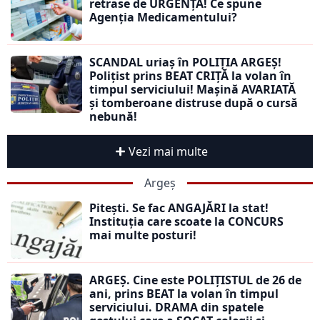
retrase de URGENȚĂ! Ce spune
Agenția Medicamentului?
SCANDAL uriaș în POLIȚIA ARGEȘ!
Polițist prins BEAT CRIȚĂ la volan în
timpul serviciului! Mașină AVARIATĂ
și tomberoane distruse după o cursă
nebună!
Vezi mai multe
Argeș
Pitești. Se fac ANGAJĂRI la stat!
Instituția care scoate la CONCURS
mai multe posturi!
ARGEȘ. Cine este POLIȚISTUL de 26 de
ani, prins BEAT la volan în timpul
serviciului. DRAMA din spatele