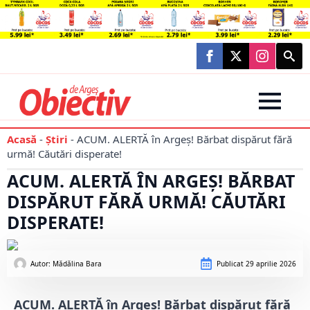
Searc
for:
Acasă
-
Știri
-
ACUM. ALERTĂ în Argeș! Bărbat dispărut fără
urmă! Căutări disperate!
ACUM. ALERTĂ ÎN ARGEȘ! BĂRBAT
DISPĂRUT FĂRĂ URMĂ! CĂUTĂRI
DISPERATE!
Autor: 
Mădălina Bara
Publicat
29 aprilie 2026
ACUM. ALERTĂ în Argeș! Bărbat dispărut fără