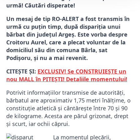
urmă! Căutări disperate!
Un mesaj de tip RO-ALERT a fost transmis în
urmă cu puțin timp, după dispariția unui
bărbat din județul Argeș. Este vorba despre
Croitoru Aurel, care a plecat voluntar de la
domiciliul său din comuna Bârla, sat
Podișoru, și nu a mai revenit.
CITEȘTE ȘI:
EXCLUSIV! Se CONSTRUIEȘTE un
nou MALL în PITEȘTI! Detaliile momentului!
Potrivit informațiilor transmise de autorități,
bărbatul are aproximativ 1,75 metri înălțime, o
constituție atletică și cântărește între 70 și 90
de kilograme. Acesta are părul grizonat, drept
și scurt, iar ochii căprui.
La momentul plecării,