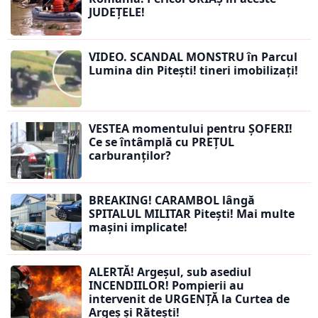
JUDEȚELE!
VIDEO. SCANDAL MONSTRU în Parcul
Lumina din Pitești! tineri imobilizați!
VESTEA momentului pentru ȘOFERI!
Ce se întâmplă cu PREȚUL
carburanților?
BREAKING! CARAMBOL lângă
SPITALUL MILITAR Pitești! Mai multe
mașini implicate!
ALERTĂ! Argeșul, sub asediul
INCENDIILOR! Pompierii au
intervenit de URGENȚĂ la Curtea de
Argeș și Rătești!