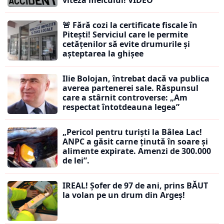
viteza melcului! VIDEO
🚨 Fără cozi la certificate fiscale în
Pitești! Serviciul care le permite
cetățenilor să evite drumurile și
așteptarea la ghișee
Ilie Bolojan, întrebat dacă va publica
averea partenerei sale. Răspunsul
care a stârnit controverse: „Am
respectat întotdeauna legea”
„Pericol pentru turiști la Bâlea Lac!
ANPC a găsit carne ținută în soare și
alimente expirate. Amenzi de 300.000
de lei”.
IREAL! Șofer de 97 de ani, prins BĂUT
la volan pe un drum din Argeș!