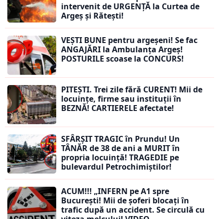
intervenit de URGENȚĂ la Curtea de
Argeș și Rătești!
VEȘTI BUNE pentru argeșeni! Se fac
ANGAJĂRI la Ambulanța Argeș!
POSTURILE scoase la CONCURS!
PITEȘTI. Trei zile fără CURENT! Mii de
locuințe, firme sau instituții în
BEZNĂ! CARTIERELE afectate!
SFÂRȘIT TRAGIC în Prundu! Un
TÂNĂR de 38 de ani a MURIT în
propria locuință! TRAGEDIE pe
bulevardul Petrochimiștilor!
ACUM!!! „INFERN pe A1 spre
București! Mii de șoferi blocați în
trafic după un accident. Se circulă cu