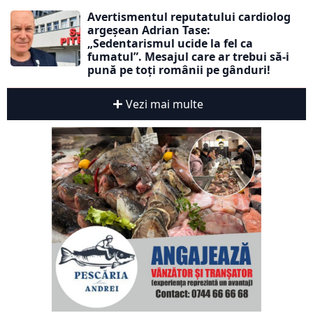
Avertismentul reputatului cardiolog
argeșean Adrian Tase:
„Sedentarismul ucide la fel ca
fumatul”. Mesajul care ar trebui să-i
pună pe toți românii pe gânduri!
Vezi mai multe