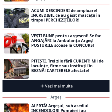
ACUM! DESCINDERI de amploare!
INCREDIBIL ce au găsit mascații în
timpul PERCHEZIȚIILOR!
VEȘTI BUNE pentru argeșeni! Se fac
ANGAJĂRI la Ambulanța Argeș!
POSTURILE scoase la CONCURS!
PITEȘTI. Trei zile fără CURENT! Mii de
locuințe, firme sau instituții în
BEZNĂ! CARTIERELE afectate!
Vezi mai multe
Argeș
ALERTĂ! Argeșul, sub asediul
INCENDIILOR! Pompierii au