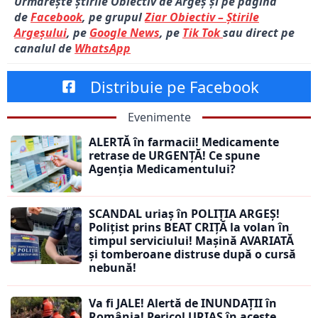
Urmărește știrile Obiectiv de Argeș și pe pagina
de
Facebook
, pe grupul
Ziar Obiectiv – Știrile
Argeșului
, pe
Google News
, pe
Tik Tok
sau direct pe
canalul de
WhatsApp
Distribuie pe Facebook
Evenimente
ALERTĂ în farmacii! Medicamente
retrase de URGENȚĂ! Ce spune
Agenția Medicamentului?
SCANDAL uriaș în POLIȚIA ARGEȘ!
Polițist prins BEAT CRIȚĂ la volan în
timpul serviciului! Mașină AVARIATĂ
și tomberoane distruse după o cursă
nebună!
Va fi JALE! Alertă de INUNDAȚII în
România! Pericol URIAȘ în aceste