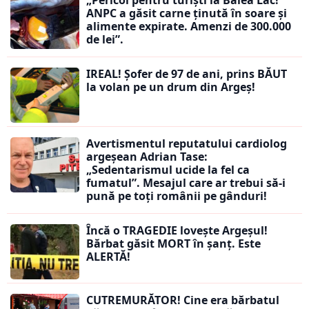
ANPC a găsit carne ținută în soare și
alimente expirate. Amenzi de 300.000
de lei”.
IREAL! Șofer de 97 de ani, prins BĂUT
la volan pe un drum din Argeș!
Avertismentul reputatului cardiolog
argeșean Adrian Tase:
„Sedentarismul ucide la fel ca
fumatul”. Mesajul care ar trebui să-i
pună pe toți românii pe gânduri!
Încă o TRAGEDIE lovește Argeșul!
Bărbat găsit MORT în șanț. Este
ALERTĂ!
CUTREMURĂTOR! Cine era bărbatul