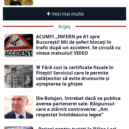
Vezi mai multe
Argeș
ACUM!!! „INFERN pe A1 spre
București! Mii de șoferi blocați în
trafic după un accident. Se circulă cu
viteza melcului! VIDEO
🚨 Fără cozi la certificate fiscale în
Pitești! Serviciul care le permite
cetățenilor să evite drumurile și
așteptarea la ghișee
Ilie Bolojan, întrebat dacă va publica
averea partenerei sale. Răspunsul
care a stârnit controverse: „Am
respectat întotdeauna legea”
„Pericol pentru turiști la Bâlea Lac!