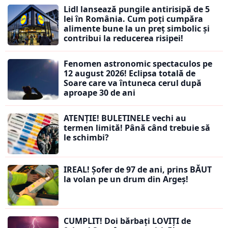
Lidl lansează pungile antirisipă de 5
lei în România. Cum poți cumpăra
alimente bune la un preț simbolic și
contribui la reducerea risipei!
Fenomen astronomic spectaculos pe
12 august 2026! Eclipsa totală de
Soare care va întuneca cerul după
aproape 30 de ani
ATENȚIE! BULETINELE vechi au
termen limită! Până când trebuie să
le schimbi?
IREAL! Șofer de 97 de ani, prins BĂUT
la volan pe un drum din Argeș!
CUMPLIT! Doi bărbați LOVIȚI de