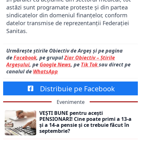
astăzi sunt programate proteste și din partea
sindicatelor din domeniul finanțelor, conform
datelor transmise de reprezentanții Federației
Sanitas.
Urmărește știrile Obiectiv de Argeș și pe pagina
de
Facebook
, pe grupul
Ziar Obiectiv – Știrile
Argeșului
, pe
Google News
, pe
Tik Tok
sau direct pe
canalul de
WhatsApp
Distribuie pe Facebook
Evenimente
VEȘTI BUNE pentru acești
PENSIONARI! Cine poate primi a 13-a
și a 14-a pensie și ce trebuie făcut în
septembrie?