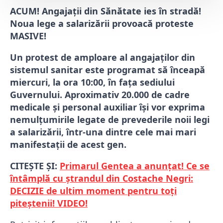
ACUM! Angajații din Sănătate ies în stradă!
Noua lege a salarizării provoacă proteste
MASIVE!
Un protest de amploare al angajaților din
sistemul sanitar este programat să înceapă
miercuri, la ora 10:00, în fața sediului
Guvernului. Aproximativ 20.000 de cadre
medicale și personal auxiliar își vor exprima
nemulțumirile legate de prevederile noii legi
a salarizării, într-una dintre cele mai mari
manifestații de acest gen.
CITEȘTE ȘI:
Primarul Gentea a anunțat! Ce se
întâmplă cu ștrandul din Costache Negri:
DECIZIE de ultim moment pentru toți
piteștenii! VIDEO!