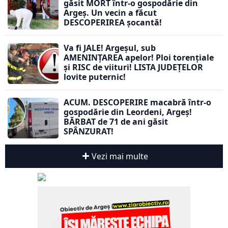
găsit MORT într-o gospodărie din
Argeș. Un vecin a făcut
DESCOPERIREA șocantă!
Va fi JALE! Argeșul, sub
AMENINȚAREA apelor! Ploi torențiale
și RISC de viituri! LISTA JUDEȚELOR
lovite puternic!
ACUM. DESCOPERIRE macabră într-o
gospodărie din Leordeni, Argeș!
BĂRBAT de 71 de ani găsit
SPÂNZURAT!
Vezi mai multe