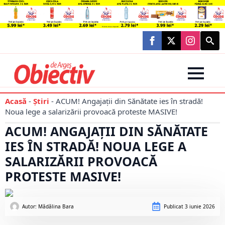
Searc
for:
Acasă
-
Știri
-
ACUM! Angajații din Sănătate ies în stradă!
Noua lege a salarizării provoacă proteste MASIVE!
ACUM! ANGAJAȚII DIN SĂNĂTATE
IES ÎN STRADĂ! NOUA LEGE A
SALARIZĂRII PROVOACĂ
PROTESTE MASIVE!
Autor: 
Mădălina Bara
Publicat
3 iunie 2026