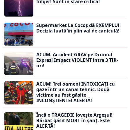
fulger! Sunt în stare critică!
Supermarket La Cocoș dă EXEMPLU!
Decizia luată în plin val de caniculă!
ACUM. Accident GRAV pe Drumul
Expres! Impact VIOLENT între 3 TIR-
uri!
ACUM! Trei oameni INTOXICAȚI cu
gaze într-un canal tehnic. Două
victime au fost găsite
INCONȘTIENTE! ALERTĂ!
Încă o TRAGEDIE lovește Argeșul!
Bărbat găsit MORT în șanț. Este
ALERTĂ!