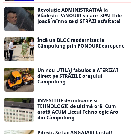
Revoluție ADMINISTRATIVĂ la
Vlădești: PANOURI solare, SPAȚII de
joacă reînnoite și STRĂZI asfaltate!
Încă un BLOC modernizat la
Câmpulung prin FONDURI europene
Un nou UTILAJ fabulos a ATERIZAT
direct pe STRĂZILE orașului
Câmpulung
INVESTIȚIE de milioane și
TEHNOLOGIE de ultimă oră: Cum
arată ACUM Liceul Tehnologic Aro
din Câmpulung
Pitești. Se fac ANGAJĂRI la stat!