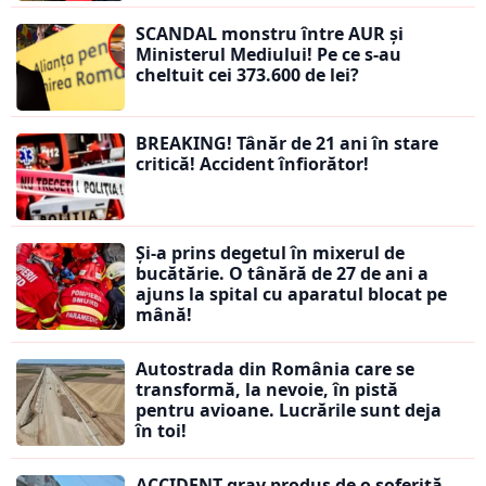
SCANDAL monstru între AUR și
Ministerul Mediului! Pe ce s-au
cheltuit cei 373.600 de lei?
BREAKING! Tânăr de 21 ani în stare
critică! Accident înfiorător!
Și-a prins degetul în mixerul de
bucătărie. O tânără de 27 de ani a
ajuns la spital cu aparatul blocat pe
mână!
Autostrada din România care se
transformă, la nevoie, în pistă
pentru avioane. Lucrările sunt deja
în toi!
ACCIDENT grav produs de o șoferiță