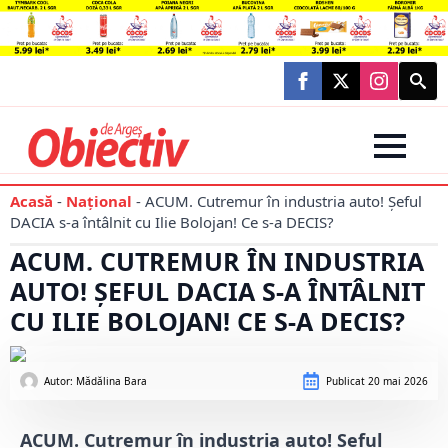
Searc
for:
Acasă
-
Național
-
ACUM. Cutremur în industria auto! Șeful
DACIA s-a întâlnit cu Ilie Bolojan! Ce s-a DECIS?
ACUM. CUTREMUR ÎN INDUSTRIA
AUTO! ȘEFUL DACIA S-A ÎNTÂLNIT
CU ILIE BOLOJAN! CE S-A DECIS?
Autor: 
Mădălina Bara
Publicat
20 mai 2026
ACUM. Cutremur în industria auto! Șeful