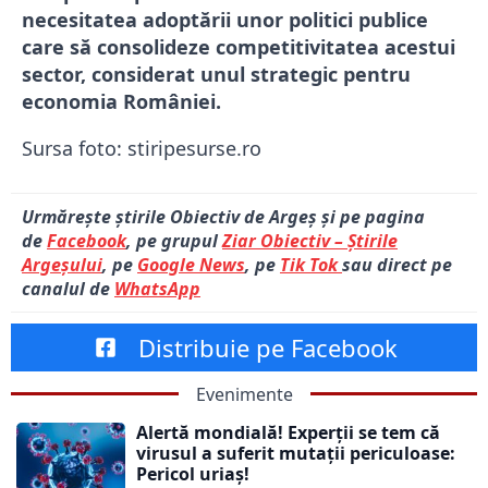
necesitatea adoptării unor politici publice
care să consolideze competitivitatea acestui
sector, considerat unul strategic pentru
economia României.
Sursa foto: stiripesurse.ro
Urmărește știrile Obiectiv de Argeș și pe pagina
de
Facebook
, pe grupul
Ziar Obiectiv – Știrile
Argeșului
, pe
Google News
, pe
Tik Tok
sau direct pe
canalul de
WhatsApp
Distribuie pe Facebook
Evenimente
Alertă mondială! Experții se tem că
virusul a suferit mutații periculoase:
Pericol uriaș!