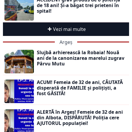
de 18 ani! Și-a băgat trei prieteni în
spital!
Vezi mai multe
Argeș
Slujbă arhierească la Robaia! Nouă
ani de la canonizarea marelui zugrav
Pârvu Mutu
ACUM! Femeia de 32 de ani, CĂUTATĂ
disperată de FAMILIE și polițiști, a
fost GĂSITĂ!
ALERTĂ în Argeș! Femeie de 32 de ani
din Albota, DISPĂRUTĂ! Poliția cere
AJUTORUL populației!