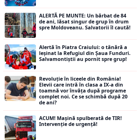
ALERTĂ PE MUNTE: Un bărbat de 84
de ani, lăsat singur de grup în drum
spre Moldoveanu. Salvatorii îl caută!
Alertă în Piatra Craiului: o tânără a
leșinat la Refugiul din Șaua Funduri.
Salvamontiștii au pornit spre grup!
Revoluție în liceele din România!
Elevii care intră în clasa a IX-a din
toamnă vor învăța după programe
complet noi. Ce se schimbă după 20
de ani?
ACUM! Mașină spulberată de TIR!
Intervenție de urgență!