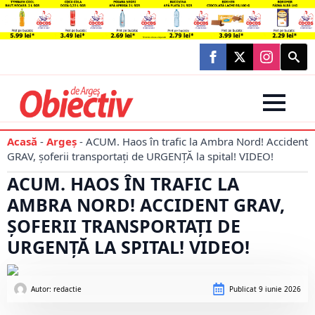
Searc
for:
Acasă
-
Argeș
-
ACUM. Haos în trafic la Ambra Nord! Accident
GRAV, șoferii transportați de URGENȚĂ la spital! VIDEO!
ACUM. HAOS ÎN TRAFIC LA
AMBRA NORD! ACCIDENT GRAV,
ȘOFERII TRANSPORTAȚI DE
URGENȚĂ LA SPITAL! VIDEO!
Autor: 
redactie
Publicat
9 iunie 2026