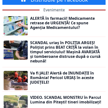
Evenimente
ALERTĂ în farmacii! Medicamente
retrase de URGENȚĂ! Ce spune
Agenția Medicamentului?
SCANDAL uriaș în POLIȚIA ARGEȘ!
Polițist prins BEAT CRIȚĂ la volan în
timpul serviciului! Mașină AVARIATĂ
și tomberoane distruse după o cursă
nebună!
Va fi JALE! Alertă de INUNDAȚII în
România! Pericol URIAȘ în aceste
JUDEȚELE!
VIDEO. SCANDAL MONSTRU în Parcul
Lumina din Pitești! tineri imobilizați!