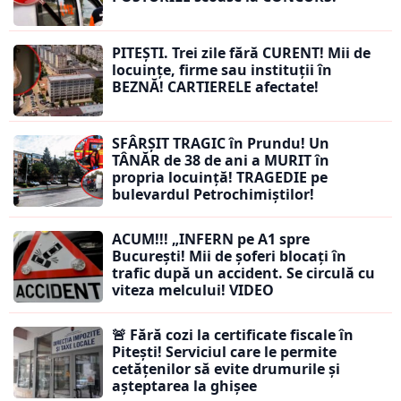
PITEȘTI. Trei zile fără CURENT! Mii de
locuințe, firme sau instituții în
BEZNĂ! CARTIERELE afectate!
SFÂRȘIT TRAGIC în Prundu! Un
TÂNĂR de 38 de ani a MURIT în
propria locuință! TRAGEDIE pe
bulevardul Petrochimiștilor!
ACUM!!! „INFERN pe A1 spre
București! Mii de șoferi blocați în
trafic după un accident. Se circulă cu
viteza melcului! VIDEO
🚨 Fără cozi la certificate fiscale în
Pitești! Serviciul care le permite
cetățenilor să evite drumurile și
așteptarea la ghișee