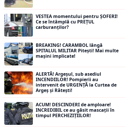
VESTEA momentului pentru ȘOFERI!
Ce se întâmplă cu PREȚUL
carburanților?
BREAKING! CARAMBOL lângă
SPITALUL MILITAR Pitești! Mai multe
mașini implicate!
ALERTĂ! Argeșul, sub asediul
INCENDIILOR! Pompierii au
intervenit de URGENȚĂ la Curtea de
Argeș și Rătești!
ACUM! DESCINDERI de amploare!
INCREDIBIL ce au găsit mascații în
timpul PERCHEZIȚIILOR!