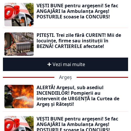
VEȘTI BUNE pentru argeșeni! Se fac
ANGAJĂRI la Ambulanța Argeș!
POSTURILE scoase la CONCURS!
PITEȘTI. Trei zile fără CURENT! Mii de
locuințe, firme sau instituții în
BEZNĂ! CARTIERELE afectate!
Vezi mai multe
Argeș
ALERTĂ! Argeșul, sub asediul
INCENDIILOR! Pompierii au
intervenit de URGENȚĂ la Curtea de
Argeș și Rătești!
VEȘTI BUNE pentru argeșeni! Se fac
ANGAJĂRI la Ambulanța Argeș!
POSTURILE scoase la CONCURS!