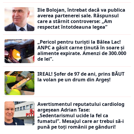
Ilie Bolojan, întrebat dacă va publica
averea partenerei sale. Răspunsul
care a stârnit controverse: „Am
respectat întotdeauna legea”
„Pericol pentru turiști la Bâlea Lac!
ANPC a găsit carne ținută în soare și
alimente expirate. Amenzi de 300.000
de lei”.
IREAL! Șofer de 97 de ani, prins BĂUT
la volan pe un drum din Argeș!
Avertismentul reputatului cardiolog
argeșean Adrian Tase:
„Sedentarismul ucide la fel ca
fumatul”. Mesajul care ar trebui să-i
pună pe toți românii pe gânduri!