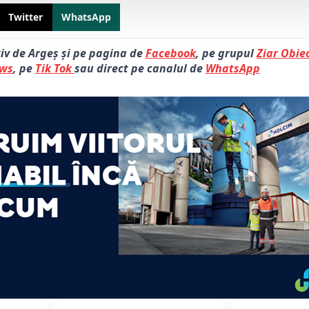
Twitter
WhatsApp
tiv de Argeș și pe pagina de
Facebook
, pe grupul
Ziar Obiec
ews
, pe
Tik Tok
sau direct pe canalul de
WhatsApp