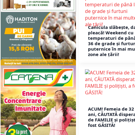
Canicula slăbește, d
pleacă! Weekend cu
temperaturi de până
36 de grade și furtu
puternice în mai mu
zone ale țării!
ACUM! Femeia de 32
ani, CĂUTATĂ disper
de FAMILIE și polițișt
fost GĂSITĂ!