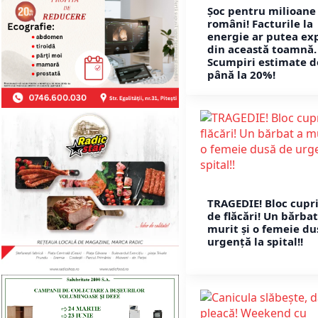
Șoc pentru milioane
români! Facturile la
energie ar putea ex
din această toamnă.
Scumpiri estimate d
până la 20%!
TRAGEDIE! Bloc cupr
de flăcări! Un bărbat
murit și o femeie du
urgență la spital!!