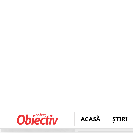
Autor: 
Mădălina Bara
Acum! Impact devasta
Un grav accident de c
Lăngești, județul Arg
distruse. La fața loc
ambulanță.
CITEȘTE ȘI:
Apariție 
întâmplă pe Secțiune
Centrul INFOTRAFIC 
65, în localitatea Lăn
implicate 4 autovehicu
este restricționată pe 
dirijarea poliției, valor