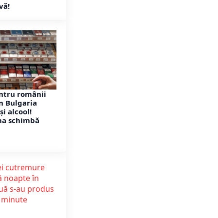
vă!
ntru românii
n Bulgaria
și alcool!
ma schimbă