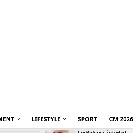
așteptat de toți
 septembrie 2024
românii!
Mihai Coteț, atac dur
la adresa
litatea
populismului: „Este
cea mai ieftină
i au fost
metodă de a obține
mpieri și o
voturi și cea mai
scumpă cale de a
ruina o țară”
redibil ce se
„Câciu aruncă
bomba în scandalul
mează că pe DN
Legii integrității:
acuză PNL și USR că
are au fost
îl protejează pe
ulația rutieră
Dominic Fritz cu
alternativ, prin
prețul banilor din
PNRR”
Ilie Bolojan, întrebat