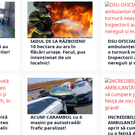
n
IADUL DE LA RĂZBOIENI!
DSU OFICIAL
i au
10 hectare au ars în
ambulanței 
ilor!
flăcări uriașe. Focul, pus
o turnură n
intenționat de un
Inspectorii
localnic!
nereguli și
vită
ACUM! CARAMBOL cu 6
INCREDIBIL
eteo
mașini pe autostradă!
AMBULANȚĂ!
elii
Trafic paralizat!
oprit să cu
cu o fetiță 