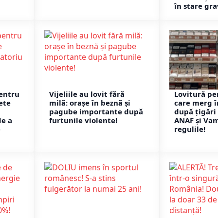
în stare gra
entru
Vijeliile au lovit fără
Lovitură pe
nete
milă: orașe în beznă și
care merg î
pagube importante după
după țigări 
de a
furtunile violente!
ANAF și Va
e
regulile!