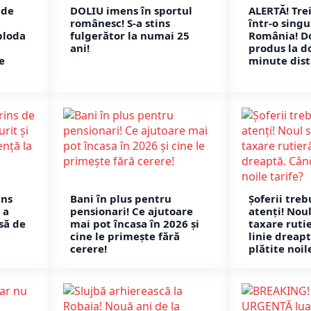
 de
DOLIU imens în sportul
ALERTĂ! Tre
românesc! S-a stins
într-o sing
ploda
fulgerător la numai 25
România! D
ani!
produs la d
e
minute dist
ins
Bani în plus pentru
Șoferii treb
 a
pensionari! Ce ajutoare
atenți! Nou
să de
mai pot încasa în 2026 și
taxare rutie
cine le primește fără
linie dreapt
cerere!
plătite noil