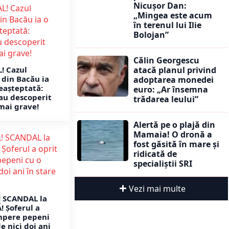
Nicușor Dan:
„Mingea este acum
în terenul lui Ilie
Bolojan”
Călin Georgescu
atacă planul privind
! Cazul
din Bacău ia
adoptarea monedei
eașteptată:
euro: „Ar însemna
 au descoperit
trădarea leului”
 mai grave!
Alertă pe o plajă din
Mamaia! O dronă a
fost găsită în mare și
ridicată de
specialiștii SRI
Vezi mai multe
! SCANDAL la
 Șoferul a
mpere pepeni
de nici doi ani