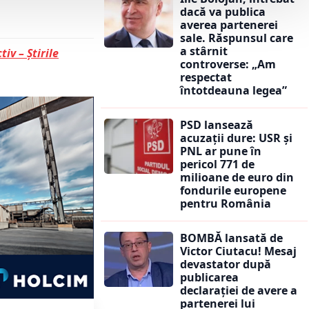
dacă va publica
averea partenerei
sale. Răspunsul care
a stârnit
tiv – Știrile
controverse: „Am
respectat
întotdeauna legea”
PSD lansează
acuzații dure: USR și
PNL ar pune în
pericol 771 de
milioane de euro din
fondurile europene
pentru România
BOMBĂ lansată de
Victor Ciutacu! Mesaj
devastator după
publicarea
declarației de avere a
partenerei lui