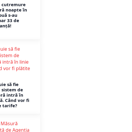
i cutremure
ură noapte în
ouă s-au
oar 33 de
anță!
uie să fie
l sistem de
ră intră în
ă. Când vor fi
e tarife?