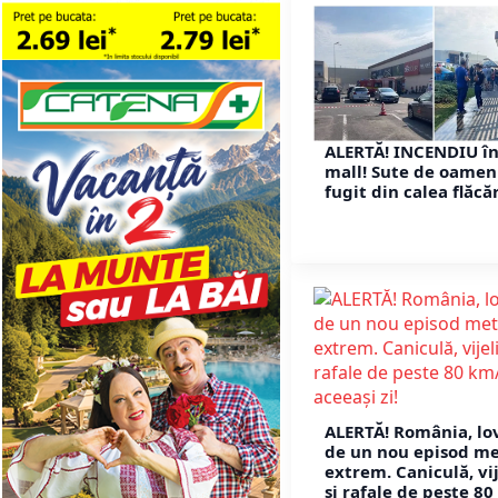
ALERTĂ! INCENDIU î
mall! Sute de oamen
fugit din calea flăcăr
ALERTĂ! România, lo
de un nou episod m
extrem. Caniculă, vij
și rafale de peste 80