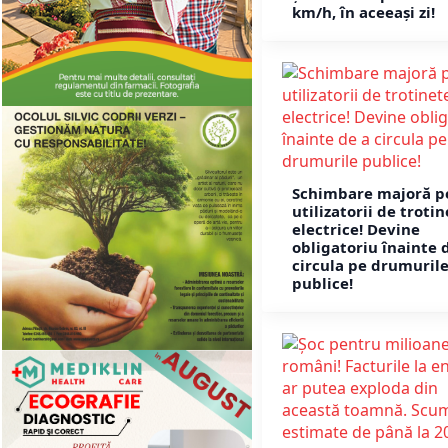
km/h, în aceeași zi!
Schimbare majoră p
utilizatorii de troti
electrice! Devine
obligatoriu înainte 
circula pe drumuril
publice!