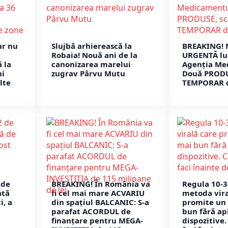
ar nu
Slujbă arhierească la
BREAKING! 
Robaia! Nouă ani de la
URGENTĂ lu
 la
canonizarea marelui
Agenția Me
ni
zugrav Pârvu Mutu
Două PRODU
lte
TEMPORAR d
 de
BREAKING! În România va
Regula 10-3-
ată
fi cel mai mare ACVARIU
metoda vira
i, a
din spațiul BALCANIC: S-a
promite un
parafat ACORDUL de
bun fără apl
finanțare pentru MEGA-
dispozitive.