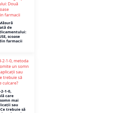
Măsură
ată de
dicamentului:
SE, scoase
in farmacii
2-1-0,
lă care
 somn mai
icații sau
 Ce trebuie să