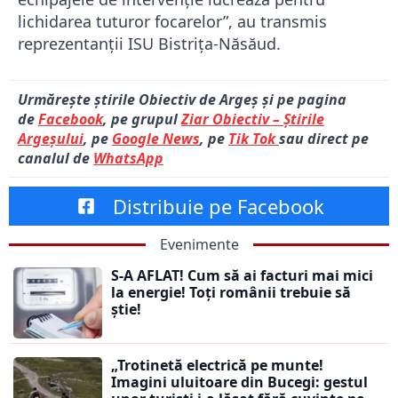
lichidarea tuturor focarelor”, au transmis
reprezentanții ISU Bistrița-Năsăud.
Urmărește știrile Obiectiv de Argeș și pe pagina
de
Facebook
, pe grupul
Ziar Obiectiv – Știrile
Argeșului
, pe
Google News
, pe
Tik Tok
sau direct pe
canalul de
WhatsApp
Distribuie pe Facebook
Evenimente
S-A AFLAT! Cum să ai facturi mai mici
la energie! Toți românii trebuie să
știe!
„Trotinetă electrică pe munte!
Imagini uluitoare din Bucegi: gestul