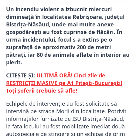
Un incendiu violent a izbucnit miercuri
dimineață în localitatea Rebrișoara, județul
Bistrița-Năsăud, unde mai multe anexe
gospodărești au fost cuprinse de flăcări. În
urma incidentului, focul s-a extins pe o
suprafață de aproximativ 200 de metri
pătrați, iar 80 de animale aflate în interior au
pierit.
CITEȘTE ȘI:
ULTIMĂ ORĂ! Cinci zile de
RESTRICȚII MASIVE pe A1 Pitești-București!
Toți șoferii trebuie să afle!
Echipele de intervenție au fost solicitate să
intervină pe strada Morii din localitate. Potrivit
informațiilor furnizate de ISU Bistrița-Năsăud,
la fața locului au fost mobilizate imediat două
autospeciale de stingere și un echipaj de prim