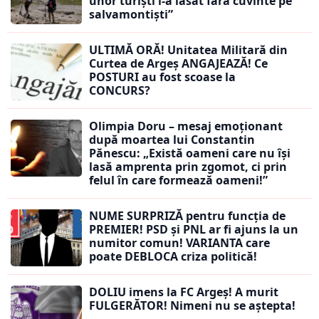
unor turiști i-a lăsat fără cuvinte pe
salvamontiști”
ULTIMĂ ORĂ! Unitatea Militară din
Curtea de Argeș ANGAJEAZĂ! Ce
POSTURI au fost scoase la
CONCURS?
Olimpia Doru – mesaj emoționant
după moartea lui Constantin
Pănescu: „Există oameni care nu își
lasă amprenta prin zgomot, ci prin
felul în care formează oameni!”
NUME SURPRIZĂ pentru funcția de
PREMIER! PSD și PNL ar fi ajuns la un
numitor comun! VARIANTA care
poate DEBLOCA criza politică!
DOLIU imens la FC Argeș! A murit
FULGERĂTOR! Nimeni nu se aștepta!