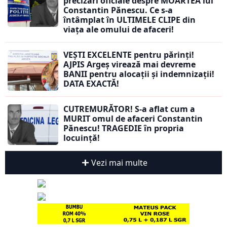
precizări oficiale despre MOARTEA lui
Constantin Pănescu. Ce s-a
întâmplat în ULTIMELE CLIPE din
viața ale omului de afaceri!
VEȘTI EXCELENTE pentru părinți!
AJPIS Argeș virează mai devreme
BANII pentru alocații și indemnizații!
DATA EXACTĂ!
CUTREMURĂTOR! S-a aflat cum a
MURIT omul de afaceri Constantin
Pănescu! TRAGEDIE în propria
locuință!
Vezi mai multe