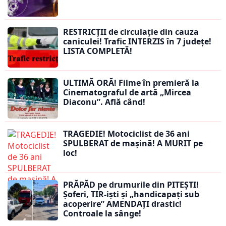
RESTRICȚII de circulație din cauza
caniculei! Trafic INTERZIS în 7 județe!
LISTA COMPLETĂ!
ULTIMĂ ORĂ! Filme în premieră la
Cinematograful de artă „Mircea
Diaconu”. Află când!
TRAGEDIE! Motociclist de 36 ani
SPULBERAT de mașină! A MURIT pe
loc!
PRĂPĂD pe drumurile din PITEȘTI!
Șoferi, TIR-iști și „handicapați sub
acoperire” AMENDAȚI drastic!
Controale la sânge!