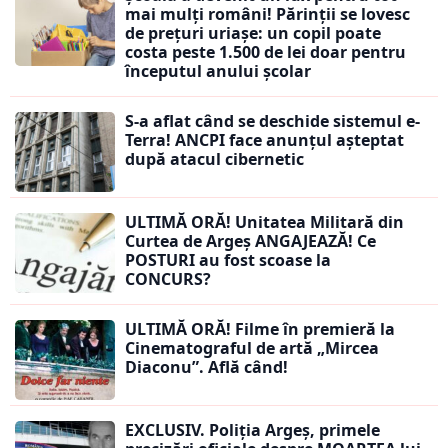
mai mulți români! Părinții se lovesc
de prețuri uriașe: un copil poate
costa peste 1.500 de lei doar pentru
începutul anului școlar
S-a aflat când se deschide sistemul e-
Terra! ANCPI face anunțul așteptat
după atacul cibernetic
ULTIMĂ ORĂ! Unitatea Militară din
Curtea de Argeș ANGAJEAZĂ! Ce
POSTURI au fost scoase la
CONCURS?
ULTIMĂ ORĂ! Filme în premieră la
Cinematograful de artă „Mircea
Diaconu”. Află când!
EXCLUSIV. Poliția Argeș, primele