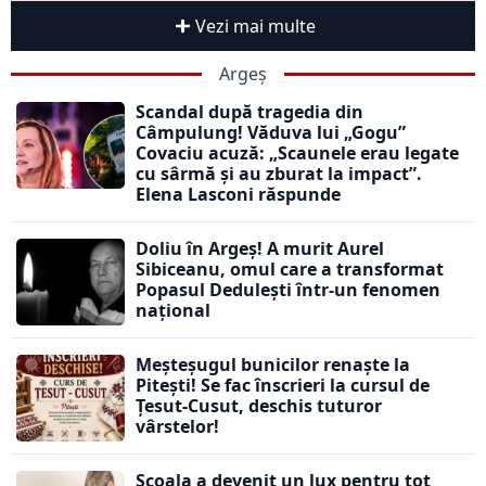
Vezi mai multe
Argeș
Scandal după tragedia din
Câmpulung! Văduva lui „Gogu”
Covaciu acuză: „Scaunele erau legate
cu sârmă și au zburat la impact”.
Elena Lasconi răspunde
Doliu în Argeș! A murit Aurel
Sibiceanu, omul care a transformat
Popasul Dedulești într-un fenomen
național
Meșteșugul bunicilor renaște la
Pitești! Se fac înscrieri la cursul de
Țesut-Cusut, deschis tuturor
vârstelor!
Școala a devenit un lux pentru tot