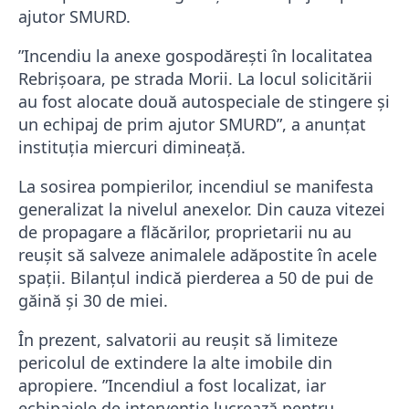
ajutor SMURD.
”Incendiu la anexe gospodăreşti în localitatea
Rebrişoara, pe strada Morii. La locul solicitării
au fost alocate două autospeciale de stingere şi
un echipaj de prim ajutor SMURD”, a anunţat
instituția miercuri dimineață.
La sosirea pompierilor, incendiul se manifesta
generalizat la nivelul anexelor. Din cauza vitezei
de propagare a flăcărilor, proprietarii nu au
reușit să salveze animalele adăpostite în acele
spații. Bilanțul indică pierderea a 50 de pui de
găină și 30 de miei.
În prezent, salvatorii au reușit să limiteze
pericolul de extindere la alte imobile din
apropiere. ”Incendiul a fost localizat, iar
echipajele de intervenţie lucrează pentru