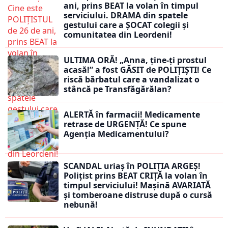
ani, prins BEAT la volan în timpul
serviciului. DRAMA din spatele
gestului care a ȘOCAT colegii și
comunitatea din Leordeni!
ULTIMA ORĂ! „Anna, ţine-ţi prostul
acasă!” a fost GĂSIT de POLIȚIȘTI! Ce
riscă bărbatul care a vandalizat o
stâncă pe Transfăgărălan?
ALERTĂ în farmacii! Medicamente
retrase de URGENȚĂ! Ce spune
Agenția Medicamentului?
SCANDAL uriaș în POLIȚIA ARGEȘ!
Polițist prins BEAT CRIȚĂ la volan în
timpul serviciului! Mașină AVARIATĂ
și tomberoane distruse după o cursă
nebună!