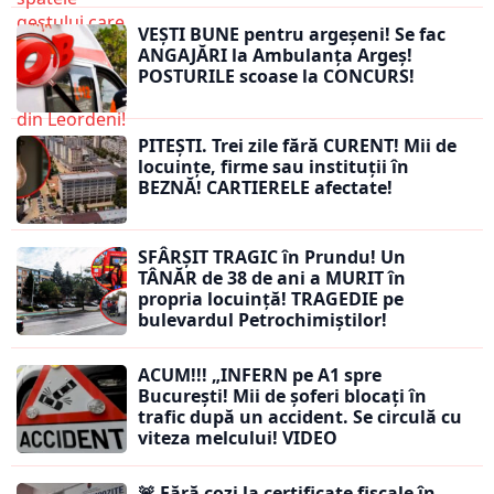
VEȘTI BUNE pentru argeșeni! Se fac
ANGAJĂRI la Ambulanța Argeș!
POSTURILE scoase la CONCURS!
PITEȘTI. Trei zile fără CURENT! Mii de
locuințe, firme sau instituții în
BEZNĂ! CARTIERELE afectate!
SFÂRȘIT TRAGIC în Prundu! Un
TÂNĂR de 38 de ani a MURIT în
propria locuință! TRAGEDIE pe
bulevardul Petrochimiștilor!
ACUM!!! „INFERN pe A1 spre
București! Mii de șoferi blocați în
trafic după un accident. Se circulă cu
viteza melcului! VIDEO
🚨 Fără cozi la certificate fiscale în