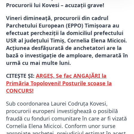
Procurorii lui Kovesi – acuzații grave!
Vineri dimineață, procurorii din cadrul
Parchetului European (EPPO) Timișoara au
efectuat percheziții la domiciliul prefectului
USR al județului Timiș, Cornelia Elena Micicoi.
Acțiunea desfășurată de anchetatori are la
bază o investigație de amploare, demarată în
urmă cu mai multe luni.
CITEȘTE ȘI:
ARGEȘ. Se fac ANGAJĂRI la
Primăria Topoloveni! Posturile scoase la
CONCURS!
Sub coordonarea Laurei Codruța Kovesi,
procurorii europeni investighează o posibilă
fraudă cu fonduri comunitare în care ar fi vizată
Cornelia Elena Micicoi. Conform unor surse
apropiate anchetei, prejudiciul estimat în acest