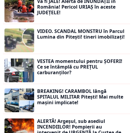
Va fi JALE! Alertă de INUNDAȚII în
România! Pericol URIAȘ în aceste
JUDEȚELE!
VIDEO. SCANDAL MONSTRU în Parcul
Lumina din Pitești! tineri imobilizați!
VESTEA momentului pentru ȘOFERI!
Ce se întâmplă cu PREȚUL
carburanților?
BREAKING! CARAMBOL lângă
SPITALUL MILITAR Pitești! Mai multe
mașini implicate!
ALERTĂ! Argeșul, sub asediul
INCENDIILOR! Pompierii au
intervenit de URGENȚĂ la Curtea de