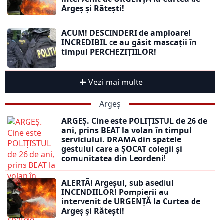
Argeș și Rătești!
ACUM! DESCINDERI de amploare!
INCREDIBIL ce au găsit mascații în
timpul PERCHEZIȚIILOR!
Vezi mai multe
Argeș
ARGEȘ. Cine este POLIȚISTUL de 26 de
ani, prins BEAT la volan în timpul
serviciului. DRAMA din spatele
gestului care a ȘOCAT colegii și
comunitatea din Leordeni!
ALERTĂ! Argeșul, sub asediul
INCENDIILOR! Pompierii au
intervenit de URGENȚĂ la Curtea de
Argeș și Rătești!