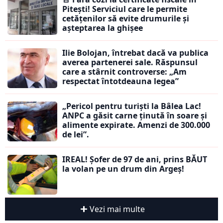
Pitești! Serviciul care le permite
cetățenilor să evite drumurile și
așteptarea la ghișee
Ilie Bolojan, întrebat dacă va publica
averea partenerei sale. Răspunsul
care a stârnit controverse: „Am
respectat întotdeauna legea”
„Pericol pentru turiști la Bâlea Lac!
ANPC a găsit carne ținută în soare și
alimente expirate. Amenzi de 300.000
de lei”.
IREAL! Șofer de 97 de ani, prins BĂUT
la volan pe un drum din Argeș!
Vezi mai multe