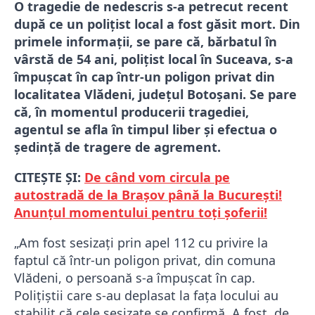
O tragedie de nedescris s-a petrecut recent
după ce un polițist local a fost găsit mort. Din
primele informații, se pare că, bărbatul în
vârstă de 54 ani, polițist local în Suceava, s-a
împușcat în cap într-un poligon privat din
localitatea Vlădeni, judeţul Botoşani. Se pare
că, în momentul producerii tragediei,
agentul se afla în timpul liber şi efectua o
şedinţă de tragere de agrement.
CITEȘTE ȘI:
De când vom circula pe
autostradă de la Braşov până la Bucureşti!
Anunțul momentului pentru toți șoferii!
„Am fost sesizaţi prin apel 112 cu privire la
faptul că într-un poligon privat, din comuna
Vlădeni, o persoană s-a împuşcat în cap.
Poliţiştii care s-au deplasat la faţa locului au
stabilit că cele sesizate se confirmă. A fost, de