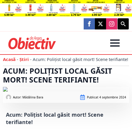
Searc
for:
Acasă
-
Știri
-
Acum: Polițist local găsit mort! Scene terifiante!
ACUM: POLIȚIST LOCAL GĂSIT
MORT! SCENE TERIFIANTE!
Autor: 
Mădălina Bara
Publicat
4 septembrie 2024
Acum: Polițist local găsit mort! Scene
terifiante!