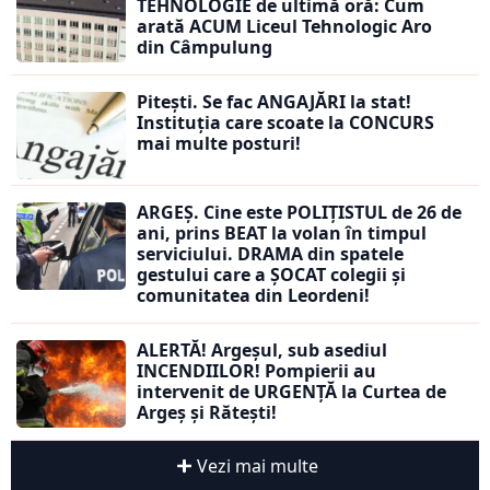
TEHNOLOGIE de ultimă oră: Cum
arată ACUM Liceul Tehnologic Aro
din Câmpulung
Pitești. Se fac ANGAJĂRI la stat!
Instituția care scoate la CONCURS
mai multe posturi!
ARGEȘ. Cine este POLIȚISTUL de 26 de
ani, prins BEAT la volan în timpul
serviciului. DRAMA din spatele
gestului care a ȘOCAT colegii și
comunitatea din Leordeni!
ALERTĂ! Argeșul, sub asediul
INCENDIILOR! Pompierii au
intervenit de URGENȚĂ la Curtea de
Argeș și Rătești!
Vezi mai multe