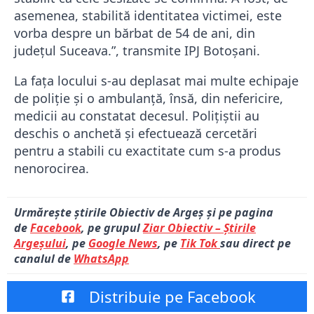
asemenea, stabilită identitatea victimei, este
vorba despre un bărbat de 54 de ani, din
judeţul Suceava.”, transmite IPJ Botoşani.
La faţa locului s-au deplasat mai multe echipaje
de poliţie și o ambulanță, însă, din nefericire,
medicii au constatat decesul. Polițiștii au
deschis o anchetă și efectuează cercetări
pentru a stabili cu exactitate cum s-a produs
nenorocirea.
Urmărește știrile Obiectiv de Argeș și pe pagina
de
Facebook
, pe grupul
Ziar Obiectiv – Știrile
Argeșului
, pe
Google News
, pe
Tik Tok
sau direct pe
canalul de
WhatsApp
Distribuie pe Facebook