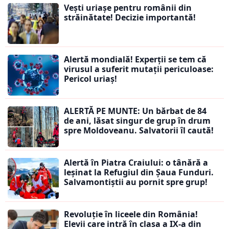
Vești uriașe pentru românii din
străinătate! Decizie importantă!
Alertă mondială! Experții se tem că
virusul a suferit mutații periculoase:
Pericol uriaș!
ALERTĂ PE MUNTE: Un bărbat de 84
de ani, lăsat singur de grup în drum
spre Moldoveanu. Salvatorii îl caută!
Alertă în Piatra Craiului: o tânără a
leșinat la Refugiul din Șaua Funduri.
Salvamontiștii au pornit spre grup!
Revoluție în liceele din România!
Elevii care intră în clasa a IX-a din