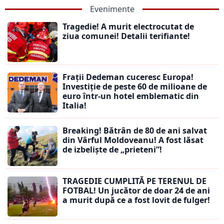
Evenimente
Tragedie! A murit electrocutat de
ziua comunei! Detalii terifiante!
Frații Dedeman cuceresc Europa!
Investiție de peste 60 de milioane de
euro într-un hotel emblematic din
Italia!
Breaking! Bătrân de 80 de ani salvat
din Vârful Moldoveanu! A fost lăsat
de izbeliște de „prieteni”!
TRAGEDIE CUMPLITĂ PE TERENUL DE
FOTBAL! Un jucător de doar 24 de ani
a murit după ce a fost lovit de fulger!