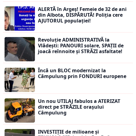
ALERTĂ în Argeș! Femeie de 32 de ani
din Albota, DISPĂRUTĂ! Poliția cere
AJUTORUL populației!
Revoluție ADMINISTRATIVĂ la
Vlădești: PANOURI solare, SPAȚII de
joacă reînnoite și STRĂZI asfaltate!
Încă un BLOC modernizat la
Câmpulung prin FONDURI europene
Un nou UTILAJ fabulos a ATERIZAT
direct pe STRĂZILE orașului
Câmpulung
INVESTIȚIE de milioane și