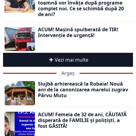
toamnă vor învăța după programe
complet noi. Ce se schimbă după 20
de ani?
ACUM! Mașină spulberată de TIR!
Intervenție de urgență!
Vezi mai multe
Argeș
Slujbă arhierească la Robaia! Nouă
ani de la canonizarea marelui zugrav
Pârvu Mutu
ACUM! Femeia de 32 de ani, CĂUTATĂ
disperată de FAMILIE și polițiști, a
fost GĂSITĂ!