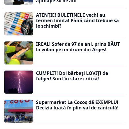
aproape 30 de ani
ATENȚIE! BULETINELE vechi au
termen limită! Până când trebuie să
le schimbi?
IREAL! Șofer de 97 de ani, prins BĂUT
la volan pe un drum din Argeș!
CUMPLIT! Doi bărbați LOVIȚI de
fulger! Sunt în stare critică!
Supermarket La Cocoș dă EXEMPLU!
Decizia luată în plin val de caniculă!