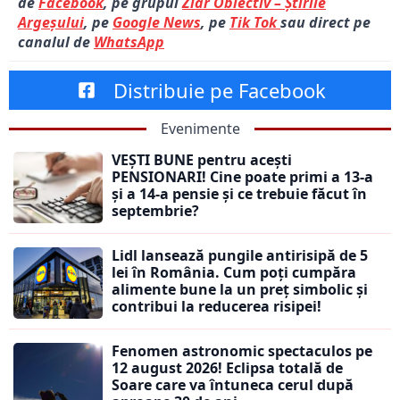
de
Facebook
, pe grupul
Ziar Obiectiv – Știrile
Argeșului
, pe
Google News
, pe
Tik Tok
sau direct pe
canalul de
WhatsApp
Distribuie pe Facebook
Evenimente
VEȘTI BUNE pentru acești
PENSIONARI! Cine poate primi a 13-a
și a 14-a pensie și ce trebuie făcut în
septembrie?
Lidl lansează pungile antirisipă de 5
lei în România. Cum poți cumpăra
alimente bune la un preț simbolic și
contribui la reducerea risipei!
Fenomen astronomic spectaculos pe
12 august 2026! Eclipsa totală de
Soare care va întuneca cerul după