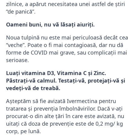
zilnice, a apărut necesitatea unei astfel de știri
“de panică”.
Oameni buni, nu vă lăsați aiuriți.
Noua tulpină nu este mai periculoasă decât cea
“veche”. Poate o fi mai contagioasă, dar nu dă
forme de COVID mai grave, sau complicații mai
serioase.
Luați vitamina D3, Vitamina C și Zinc.
Păstrați-vă calmul. Testați-vă, protejați-vă și
vedeți-vă de treabă.
Așteptăm să fie avizată Ivermectina pentru
tratarea și prevenția îmbolnăvirilor. Dacă v-ați
procurat-o din alte țări în care este avizată, nu
uitați că doza de prevenție este de 0,2 mg/ kg
corp, pe lună.