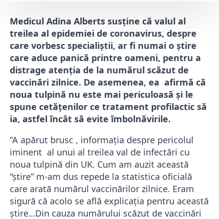
Medicul Adina Alberts susţine că valul al
treilea al epidemiei de coronavirus, despre
care vorbesc specialiştii, ar fi numai o ştire
care aduce panică printre oameni, pentru a
distrage atenția de la numărul scăzut de
vaccinări zilnice. De asemenea, ea afirmă că
noua tulpină nu este mai periculoasă și le
spune cetățenilor ce tratament profilactic să
ia, astfel încât să evite îmbolnăvirile.
”A apărut brusc , informația despre pericolul
iminent al unui al treilea val de infectări cu
noua tulpină din UK. Cum am auzit această
“știre” m-am dus repede la statistica oficială
care arată numărul vaccinărilor zilnice. Eram
sigură că acolo se află explicația pentru această
știre…Din cauza numărului scăzut de vaccinări