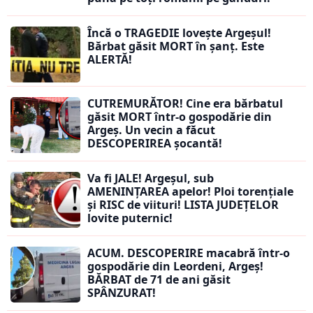
Încă o TRAGEDIE lovește Argeșul!
Bărbat găsit MORT în șanț. Este
ALERTĂ!
CUTREMURĂTOR! Cine era bărbatul
găsit MORT într-o gospodărie din
Argeș. Un vecin a făcut
DESCOPERIREA șocantă!
Va fi JALE! Argeșul, sub
AMENINȚAREA apelor! Ploi torențiale
și RISC de viituri! LISTA JUDEȚELOR
lovite puternic!
ACUM. DESCOPERIRE macabră într-o
gospodărie din Leordeni, Argeș!
BĂRBAT de 71 de ani găsit
SPÂNZURAT!