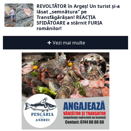
REVOLTĂTOR în Argeș! Un turist și-a
lăsat „semnătura” pe
Transfăgărășan! REACȚIA
SFIDĂTOARE a stârnit FURIA
românilor!
Vezi mai multe