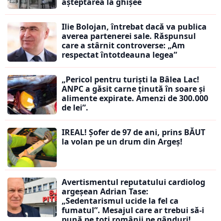
așteptarea la ghișee
Ilie Bolojan, întrebat dacă va publica
averea partenerei sale. Răspunsul
care a stârnit controverse: „Am
respectat întotdeauna legea”
„Pericol pentru turiști la Bâlea Lac!
ANPC a găsit carne ținută în soare și
alimente expirate. Amenzi de 300.000
de lei”.
IREAL! Șofer de 97 de ani, prins BĂUT
la volan pe un drum din Argeș!
Avertismentul reputatului cardiolog
argeșean Adrian Tase:
„Sedentarismul ucide la fel ca
fumatul”. Mesajul care ar trebui să-i
pună pe toți românii pe gânduri!