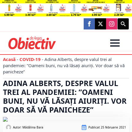
Searc
for:
Acasă
-
COVID-19
-
Adina Alberts, despre valul trei al
pandemiei: ”Oameni buni, nu vă lăsați aiuriți. Vor doar să vă
panicheze”
ADINA ALBERTS, DESPRE VALUL
TREI AL PANDEMIEI: ”OAMENI
BUNI, NU VĂ LĂSAȚI AIURIȚI. VOR
DOAR SĂ VĂ PANICHEZE”
Autor: 
Mădălina Bara
Publicat
25 februarie 2021