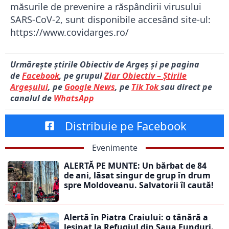
măsurile de prevenire a răspândirii virusului
SARS-CoV-2, sunt disponibile accesând site-ul:
https://www.covidarges.ro/
Urmărește știrile Obiectiv de Argeș și pe pagina
de
Facebook
, pe grupul
Ziar Obiectiv – Știrile
Argeșului
, pe
Google News
, pe
Tik Tok
sau direct pe
canalul de
WhatsApp
Distribuie pe Facebook
Evenimente
ALERTĂ PE MUNTE: Un bărbat de 84
de ani, lăsat singur de grup în drum
spre Moldoveanu. Salvatorii îl caută!
Alertă în Piatra Craiului: o tânără a
leșinat la Refugiul din Șaua Funduri.