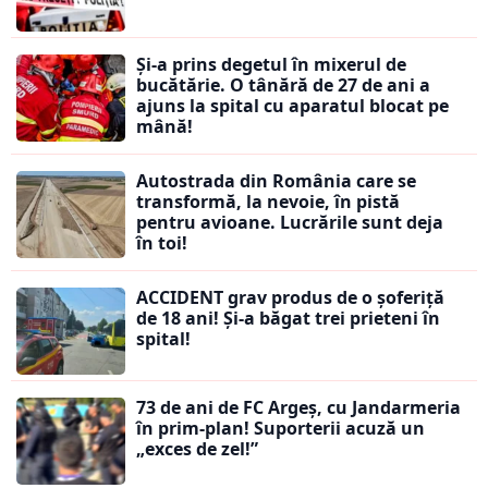
Și-a prins degetul în mixerul de
bucătărie. O tânără de 27 de ani a
ajuns la spital cu aparatul blocat pe
mână!
Autostrada din România care se
transformă, la nevoie, în pistă
pentru avioane. Lucrările sunt deja
în toi!
ACCIDENT grav produs de o șoferiță
de 18 ani! Și-a băgat trei prieteni în
spital!
73 de ani de FC Argeș, cu Jandarmeria
în prim-plan! Suporterii acuză un
„exces de zel!”