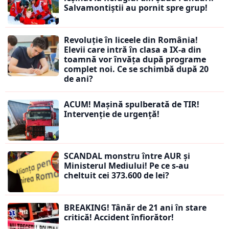
Salvamontiștii au pornit spre grup!
Revoluție în liceele din România!
Elevii care intră în clasa a IX-a din
toamnă vor învăța după programe
complet noi. Ce se schimbă după 20
de ani?
ACUM! Mașină spulberată de TIR!
Intervenție de urgență!
SCANDAL monstru între AUR și
Ministerul Mediului! Pe ce s-au
cheltuit cei 373.600 de lei?
BREAKING! Tânăr de 21 ani în stare
critică! Accident înfiorător!