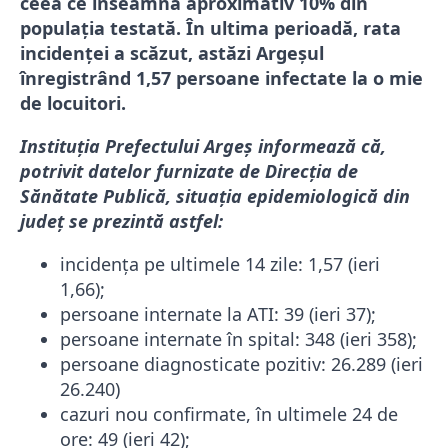
ceea ce înseamnă aproximativ 10% din
populația testată. În ultima perioadă, rata
incidenței a scăzut, astăzi Argeșul
înregistrând 1,57 persoane infectate la o mie
de locuitori.
Instituția Prefectului Argeș informează că,
potrivit datelor furnizate de Direcția de
Sănătate Publică, situația epidemiologică din
județ se prezintă astfel:
incidența pe ultimele 14 zile: 1,57 (ieri
1,66);
persoane internate la ATI: 39 (ieri 37);
persoane internate în spital: 348 (ieri 358);
persoane diagnosticate pozitiv: 26.289 (ieri
26.240)
cazuri nou confirmate, în ultimele 24 de
ore: 49 (ieri 42);