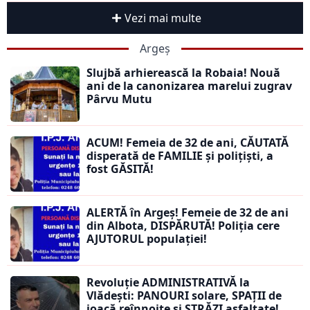
Vezi mai multe
Argeș
Slujbă arhierească la Robaia! Nouă
ani de la canonizarea marelui zugrav
Pârvu Mutu
ACUM! Femeia de 32 de ani, CĂUTATĂ
disperată de FAMILIE și polițiști, a
fost GĂSITĂ!
ALERTĂ în Argeș! Femeie de 32 de ani
din Albota, DISPĂRUTĂ! Poliția cere
AJUTORUL populației!
Revoluție ADMINISTRATIVĂ la
Vlădești: PANOURI solare, SPAȚII de
joacă reînnoite și STRĂZI asfaltate!