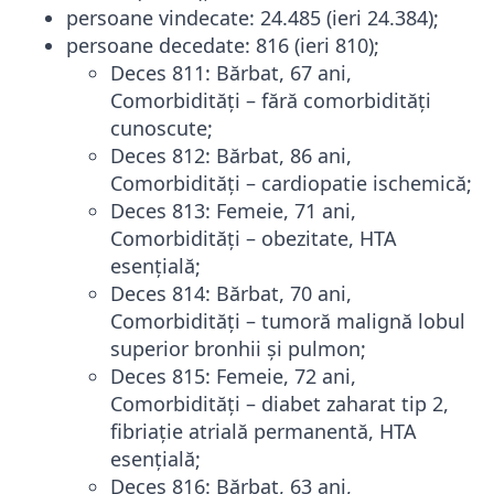
persoane vindecate: 24.485 (ieri 24.384);
persoane decedate: 816 (ieri 810);
Deces 811: Bărbat, 67 ani,
Comorbidități – fără comorbidități
cunoscute;
Deces 812: Bărbat, 86 ani,
Comorbidități – cardiopatie ischemică;
Deces 813: Femeie, 71 ani,
Comorbidități – obezitate, HTA
esențială;
Deces 814: Bărbat, 70 ani,
Comorbidități – tumoră malignă lobul
superior bronhii și pulmon;
Deces 815: Femeie, 72 ani,
Comorbidități – diabet zaharat tip 2,
fibriație atrială permanentă, HTA
esențială;
Deces 816: Bărbat, 63 ani,