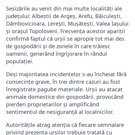
Sesizările au venit din mai multe localități ale
județului: Albeștii de Argeș, Arefu, Băiculești,
Dâmbovicioara, Lerești, Mușătești, Valea Iașului
și orașul Topoloveni. Frecvența acestor apariții
confirmă faptul că urșii se apropie tot mai des
de gospodării și de zonele în care trăiesc
oamenii, generând îngrijorare în rândul
populației.
Deși majoritatea incidentelor s-au încheiat fără
consecințe grave, în trei dintre cazuri au fost
înregistrate pagube materiale. Urșii au atacat
animale domestice din gospodării, provocând
pierderi proprietarilor și amplificând
sentimentul de nesiguranță al localnicilor.
Autoritățile atrag atenția că fiecare semnalare
privind prezența urșilor trebuie tratată cu