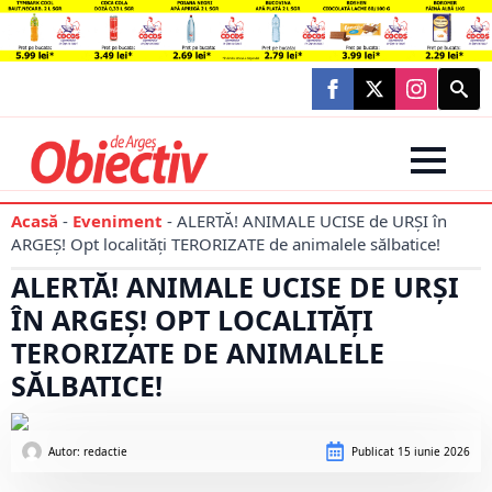
Searc
for:
Acasă
-
Eveniment
-
ALERTĂ! ANIMALE UCISE de URȘI în
ARGEȘ! Opt localități TERORIZATE de animalele sălbatice!
ALERTĂ! ANIMALE UCISE DE URȘI
ÎN ARGEȘ! OPT LOCALITĂȚI
TERORIZATE DE ANIMALELE
SĂLBATICE!
Autor: 
redactie
Publicat
15 iunie 2026