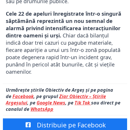
sau pe drumurile publice.
Cele 22 de apeluri înregistrate într-o singură
săptămână reprezintă un nou semnal de
alarmă privind intensificarea interacțiunilor
dintre oameni și urși.
Chiar dacă bilanțul
indică doar trei cazuri cu pagube materiale,
fiecare apariție a unui urs într-o zonă populată
poate degenera rapid într-un incident grav,
punând în pericol atât bunurile, cât și viețile
oamenilor.
Urmărește știrile Obiectiv de Argeș și pe pagina
de
Facebook
, pe grupul
Ziar Obiectiv – Știrile
Argeșului
, pe
Google News
, pe
Tik Tok
sau direct pe
canalul de
WhatsApp
Distribuie pe Facebook