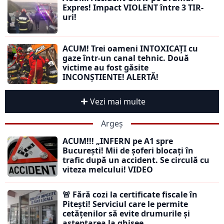
Expres! Impact VIOLENT între 3 TIR-
uri!
ACUM! Trei oameni INTOXICAȚI cu
gaze într-un canal tehnic. Două
victime au fost găsite
INCONȘTIENTE! ALERTĂ!
Vezi mai multe
Argeș
ACUM!!! „INFERN pe A1 spre
București! Mii de șoferi blocați în
trafic după un accident. Se circulă cu
viteza melcului! VIDEO
🚨 Fără cozi la certificate fiscale în
Pitești! Serviciul care le permite
cetățenilor să evite drumurile și
așteptarea la ghișee