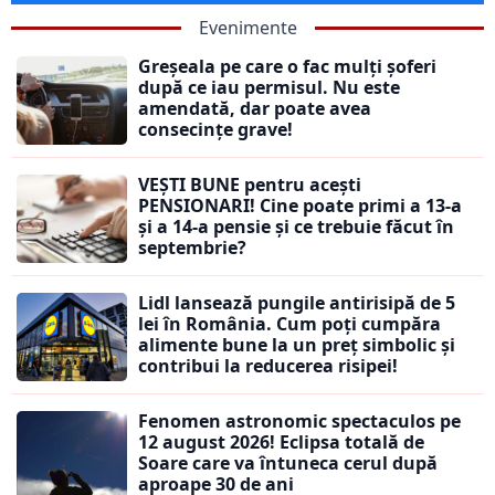
Evenimente
Greșeala pe care o fac mulți șoferi
după ce iau permisul. Nu este
amendată, dar poate avea
consecințe grave!
VEȘTI BUNE pentru acești
PENSIONARI! Cine poate primi a 13-a
și a 14-a pensie și ce trebuie făcut în
septembrie?
Lidl lansează pungile antirisipă de 5
lei în România. Cum poți cumpăra
alimente bune la un preț simbolic și
contribui la reducerea risipei!
Fenomen astronomic spectaculos pe
12 august 2026! Eclipsa totală de
Soare care va întuneca cerul după
aproape 30 de ani