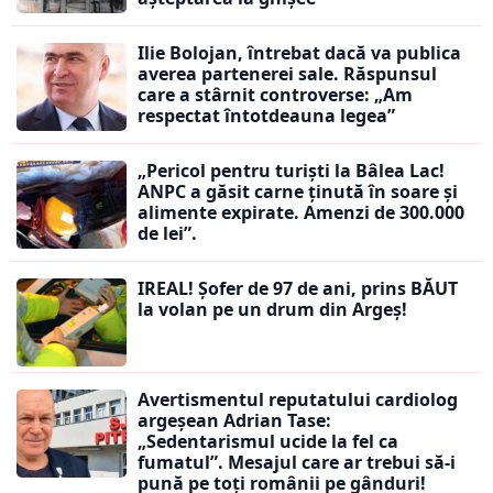
Ilie Bolojan, întrebat dacă va publica
averea partenerei sale. Răspunsul
care a stârnit controverse: „Am
respectat întotdeauna legea”
„Pericol pentru turiști la Bâlea Lac!
ANPC a găsit carne ținută în soare și
alimente expirate. Amenzi de 300.000
de lei”.
IREAL! Șofer de 97 de ani, prins BĂUT
la volan pe un drum din Argeș!
Avertismentul reputatului cardiolog
argeșean Adrian Tase:
„Sedentarismul ucide la fel ca
fumatul”. Mesajul care ar trebui să-i
pună pe toți românii pe gânduri!