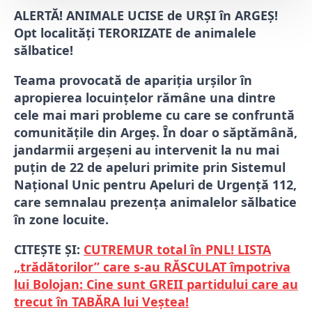
ALERTĂ! ANIMALE UCISE de URȘI în ARGEȘ!
Opt localități TERORIZATE de animalele
sălbatice!
Teama provocată de apariția urșilor în
apropierea locuințelor rămâne una dintre
cele mai mari probleme cu care se confruntă
comunitățile din Argeș. În doar o săptămână,
jandarmii argeșeni au intervenit la nu mai
puțin de 22 de apeluri primite prin Sistemul
Național Unic pentru Apeluri de Urgență 112,
care semnalau prezența animalelor sălbatice
în zone locuite.
CITEȘTE ȘI:
CUTREMUR total în PNL! LISTA
„trădătorilor” care s-au RĂSCULAT împotriva
lui Bolojan: Cine sunt GREII partidului care au
trecut în TABĂRA lui Veștea!