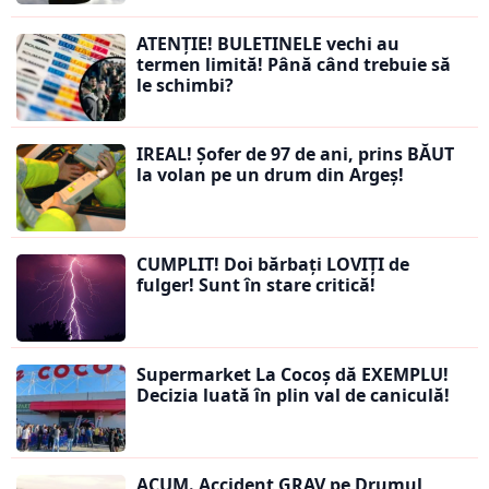
ATENȚIE! BULETINELE vechi au
termen limită! Până când trebuie să
le schimbi?
IREAL! Șofer de 97 de ani, prins BĂUT
la volan pe un drum din Argeș!
CUMPLIT! Doi bărbați LOVIȚI de
fulger! Sunt în stare critică!
Supermarket La Cocoș dă EXEMPLU!
Decizia luată în plin val de caniculă!
ACUM. Accident GRAV pe Drumul