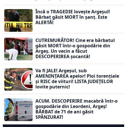
Încă o TRAGEDIE lovește Argeșul!
Bărbat găsit MORT în șanț. Este
ALERTĂ!
CUTREMURĂTOR! Cine era bărbatul
găsit MORT într-o gospodărie din
Argeș. Un vecin a făcut
DESCOPERIREA șocantă!
Va fi JALE! Argeșul, sub
AMENINȚAREA apelor! Ploi torențiale
și RISC de viituri! LISTA JUDEȚELOR
lovite puternic!
ACUM. DESCOPERIRE macabră într-o
gospodărie din Leordeni, Argeș!
BĂRBAT de 71 de ani găsit
SPÂNZURAT!