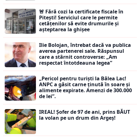
🚨 Fără cozi la certificate fiscale în
Pitești! Serviciul care le permite
cetățenilor să evite drumurile și
așteptarea la ghișee
Ilie Bolojan, întrebat dacă va publica
averea partenerei sale. Răspunsul
care a stârnit controverse: „Am
respectat întotdeauna legea”
„Pericol pentru turiști la Bâlea Lac!
ANPC a găsit carne ținută în soare și
alimente expirate. Amenzi de 300.000
de lei”.
IREAL! Șofer de 97 de ani, prins BĂUT
la volan pe un drum din Argeș!