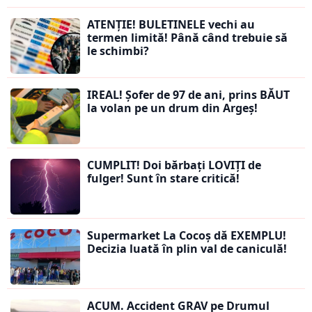
ATENȚIE! BULETINELE vechi au
termen limită! Până când trebuie să
le schimbi?
IREAL! Șofer de 97 de ani, prins BĂUT
la volan pe un drum din Argeș!
CUMPLIT! Doi bărbați LOVIȚI de
fulger! Sunt în stare critică!
Supermarket La Cocoș dă EXEMPLU!
Decizia luată în plin val de caniculă!
ACUM. Accident GRAV pe Drumul