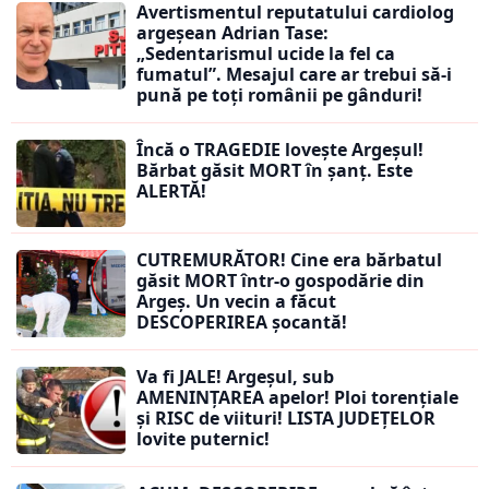
Avertismentul reputatului cardiolog
argeșean Adrian Tase:
„Sedentarismul ucide la fel ca
fumatul”. Mesajul care ar trebui să-i
pună pe toți românii pe gânduri!
Încă o TRAGEDIE lovește Argeșul!
Bărbat găsit MORT în șanț. Este
ALERTĂ!
CUTREMURĂTOR! Cine era bărbatul
găsit MORT într-o gospodărie din
Argeș. Un vecin a făcut
DESCOPERIREA șocantă!
Va fi JALE! Argeșul, sub
AMENINȚAREA apelor! Ploi torențiale
și RISC de viituri! LISTA JUDEȚELOR
lovite puternic!