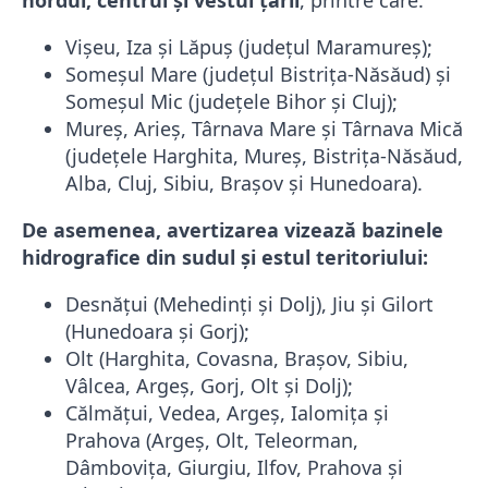
Vișeu, Iza și Lăpuș (județul Maramureș);
Someșul Mare (județul Bistrița-Năsăud) și
Someșul Mic (județele Bihor și Cluj);
Mureș, Arieș, Târnava Mare și Târnava Mică
(județele Harghita, Mureș, Bistrița-Năsăud,
Alba, Cluj, Sibiu, Brașov și Hunedoara).
De asemenea, avertizarea vizează bazinele
hidrografice din sudul și estul teritoriului:
Desnățui (Mehedinți și Dolj), Jiu și Gilort
(Hunedoara și Gorj);
Olt (Harghita, Covasna, Brașov, Sibiu,
Vâlcea, Argeș, Gorj, Olt și Dolj);
Călmățui, Vedea, Argeș, Ialomița și
Prahova (Argeș, Olt, Teleorman,
Dâmbovița, Giurgiu, Ilfov, Prahova și