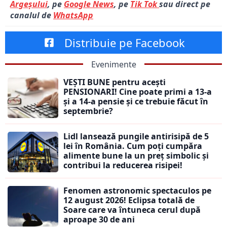
Argeșului
, pe
Google News
, pe
Tik Tok
sau direct pe
canalul de
WhatsApp
Distribuie pe Facebook
Evenimente
VEȘTI BUNE pentru acești
PENSIONARI! Cine poate primi a 13-a
și a 14-a pensie și ce trebuie făcut în
septembrie?
Lidl lansează pungile antirisipă de 5
lei în România. Cum poți cumpăra
alimente bune la un preț simbolic și
contribui la reducerea risipei!
Fenomen astronomic spectaculos pe
12 august 2026! Eclipsa totală de
Soare care va întuneca cerul după
aproape 30 de ani