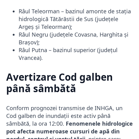
Râul Teleorman – bazinul amonte de stația
hidrologică Tătărăstii de Sus (județele
Argeș și Teleorman);
Râul Negru (județele Covasna, Harghita și
Brașov);
Râul Putna – bazinul superior (județul
Vrancea).
Avertizare Cod galben
până sâmbătă
Conform prognozei transmise de INHGA, un
Cod galben de inundații este activ până
sâmbătă, la ora 12:00.
Fenomenele hidrologice
pot afecta numeroase cursuri de apă din
nordul, centrul și vestul țării
, printre care: