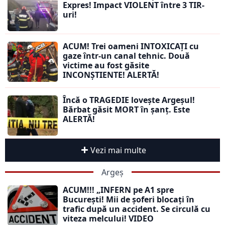
Expres! Impact VIOLENT între 3 TIR-
uri!
ACUM! Trei oameni INTOXICAȚI cu
gaze într-un canal tehnic. Două
victime au fost găsite
INCONȘTIENTE! ALERTĂ!
Încă o TRAGEDIE lovește Argeșul!
Bărbat găsit MORT în șanț. Este
ALERTĂ!
Vezi mai multe
Argeș
ACUM!!! „INFERN pe A1 spre
București! Mii de șoferi blocați în
trafic după un accident. Se circulă cu
viteza melcului! VIDEO