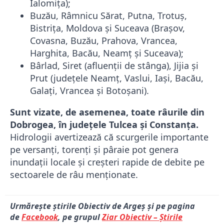
Ialomița);
Buzău, Râmnicu Sărat, Putna, Trotuș,
Bistrița, Moldova și Suceava (Brașov,
Covasna, Buzău, Prahova, Vrancea,
Harghita, Bacău, Neamț și Suceava);
Bârlad, Siret (afluenții de stânga), Jijia și
Prut (județele Neamț, Vaslui, Iași, Bacău,
Galați, Vrancea și Botoșani).
Sunt vizate, de asemenea, toate râurile din
Dobrogea, în județele Tulcea și Constanța.
Hidrologii avertizează că scurgerile importante
pe versanți, torenți și pâraie pot genera
inundații locale și creșteri rapide de debite pe
sectoarele de râu menționate.
Urmărește știrile Obiectiv de Argeș și pe pagina
de
Facebook
, pe grupul
Ziar Obiectiv – Știrile