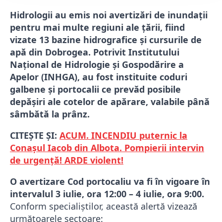
Hidrologii au emis noi avertizări de inundații
pentru mai multe regiuni ale țării, fiind
vizate 13 bazine hidrografice și cursurile de
apă din Dobrogea. Potrivit Institutului
Național de Hidrologie și Gospodărire a
Apelor (INHGA), au fost instituite coduri
galbene și portocalii ce prevăd posibile
depășiri ale cotelor de apărare, valabile până
sâmbătă la prânz.
CITEȘTE ȘI:
ACUM. INCENDIU puternic la
Conașul Iacob din Albota. Pompierii intervin
de urgență! ARDE violent!
O avertizare Cod portocaliu va fi în vigoare în
intervalul 3 iulie, ora 12:00 – 4 iulie, ora 9:00.
Conform specialiștilor, această alertă vizează
următoarele sectoare: