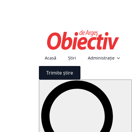
Acasă
Știri
Administraţie
Trimite știre