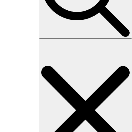
Search
for: