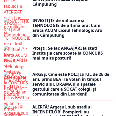
Câmpulung
INVESTIȚIE de milioane și
TEHNOLOGIE de ultimă oră: Cum
arată ACUM Liceul Tehnologic Aro
din Câmpulung
Pitești. Se fac ANGAJĂRI la stat!
Instituția care scoate la CONCURS
mai multe posturi!
ARGEȘ. Cine este POLIȚISTUL de 26 de
ani, prins BEAT la volan în timpul
serviciului. DRAMA din spatele
gestului care a ȘOCAT colegii și
comunitatea din Leordeni!
ALERTĂ! Argeșul, sub asediul
INCENDIILOR! Pompierii au