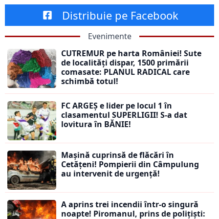
Distribuie pe Facebook
Evenimente
CUTREMUR pe harta României! Sute
de localități dispar, 1500 primării
comasate: PLANUL RADICAL care
schimbă totul!
FC ARGEȘ e lider pe locul 1 în
clasamentul SUPERLIGII! S-a dat
lovitura în BĂNIE!
Mașină cuprinsă de flăcări în
Cetățeni! Pompierii din Câmpulung
au intervenit de urgență!
A aprins trei incendii într-o singură
noapte! Piromanul, prins de polițiști: