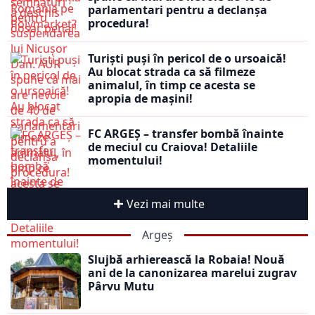
parlamentari pentru a declanșa
procedura!
Turiști puși în pericol de o ursoaică!
Au blocat strada ca să filmeze
animalul, în timp ce acesta se
apropia de mașini!
FC ARGEȘ – transfer bombă înainte
de meciul cu Craiova! Detaliile
momentului!
Vezi mai multe
Argeș
Slujbă arhierească la Robaia! Nouă
ani de la canonizarea marelui zugrav
Pârvu Mutu