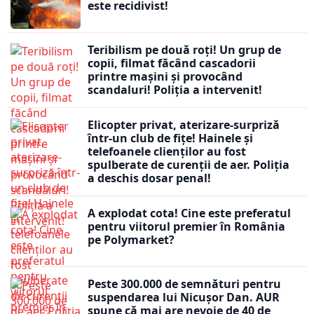
este recidivist!
Teribilism pe două roți! Un grup de
copii, filmat făcând cascadorii
printre mașini și provocând
scandaluri! Poliția a intervenit!
Elicopter privat, aterizare-surpriză
într-un club de fițe! Hainele și
telefoanele clienților au fost
spulberate de curenții de aer. Poliția
a deschis dosar penal!
A explodat cota! Cine este preferatul
pentru viitorul premier în România
pe Polymarket?
Peste 300.000 de semnături pentru
suspendarea lui Nicușor Dan. AUR
spune că mai are nevoie de 40 de