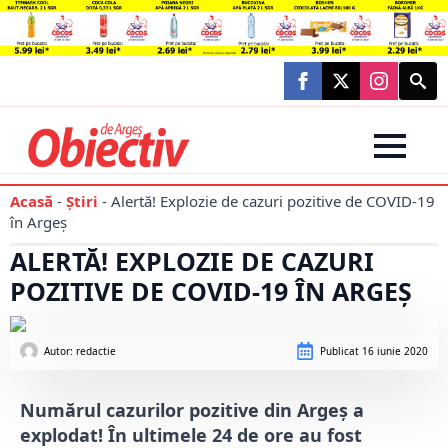
Searc
for:
Acasă
-
Știri
-
Alertă! Explozie de cazuri pozitive de COVID-19
în Argeș
ALERTĂ! EXPLOZIE DE CAZURI
POZITIVE DE COVID-19 ÎN ARGEȘ
Autor: 
redactie
Publicat
16 iunie 2020
Numărul cazurilor pozitive din Argeș a
explodat! În ultimele 24 de ore au fost