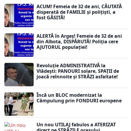
ACUM! Femeia de 32 de ani, CĂUTATĂ
disperată de FAMILIE și polițiști, a
fost GĂSITĂ!
ALERTĂ în Argeș! Femeie de 32 de ani
din Albota, DISPĂRUTĂ! Poliția cere
AJUTORUL populației!
Revoluție ADMINISTRATIVĂ la
Vlădești: PANOURI solare, SPAȚII de
joacă reînnoite și STRĂZI asfaltate!
Încă un BLOC modernizat la
Câmpulung prin FONDURI europene
Un nou UTILAJ fabulos a ATERIZAT
direct pe STRĂZILE orașului