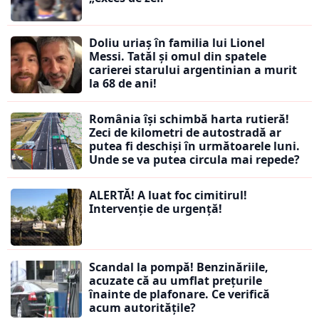
Doliu uriaș în familia lui Lionel
Messi. Tatăl și omul din spatele
carierei starului argentinian a murit
la 68 de ani!
România își schimbă harta rutieră!
Zeci de kilometri de autostradă ar
putea fi deschiși în următoarele luni.
Unde se va putea circula mai repede?
ALERTĂ! A luat foc cimitirul!
Intervenție de urgență!
Scandal la pompă! Benzinăriile,
acuzate că au umflat prețurile
înainte de plafonare. Ce verifică
acum autoritățile?