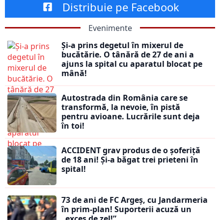
Distribuie pe Facebook
Evenimente
Și-a prins degetul în mixerul de
bucătărie. O tânără de 27 de ani a
ajuns la spital cu aparatul blocat pe
mână!
Autostrada din România care se
transformă, la nevoie, în pistă
pentru avioane. Lucrările sunt deja
în toi!
ACCIDENT grav produs de o șoferiță
de 18 ani! Și-a băgat trei prieteni în
spital!
73 de ani de FC Argeș, cu Jandarmeria
în prim-plan! Suporterii acuză un
„exces de zel!”