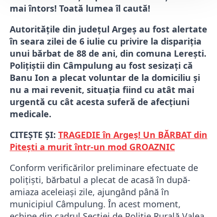
mai întors! Toată lumea îl caută!
Autoritățile din județul Argeș au fost alertate
în seara zilei de 6 iulie cu privire la dispariția
unui bărbat de 88 de ani, din comuna Lerești.
Polițiștii din Câmpulung au fost sesizați că
Banu Ion a plecat voluntar de la domiciliu și
nu a mai revenit, situația fiind cu atât mai
urgentă cu cât acesta suferă de afecțiuni
medicale.
CITEȘTE ȘI:
TRAGEDIE în Argeș! Un BĂRBAT din
Pitești a murit într-un mod GROAZNIC
Conform verificărilor preliminare efectuate de
polițiști, bărbatul a plecat de acasă în după-
amiaza aceleiași zile, ajungând până în
municipiul Câmpulung. În acest moment,
echipe din cadrul Secției de Poliție Rurală Valea