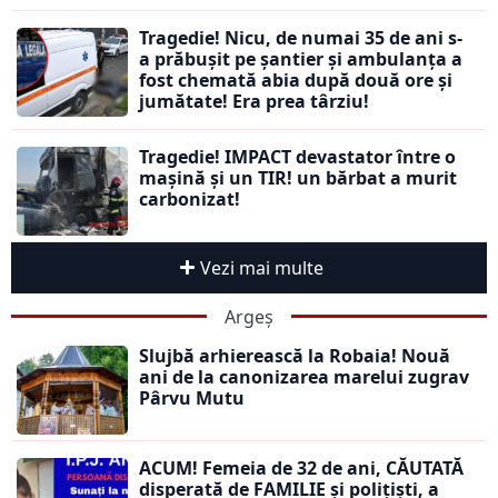
Tragedie! Nicu, de numai 35 de ani s-
a prăbușit pe șantier și ambulanța a
fost chemată abia după două ore și
jumătate! Era prea târziu!
Tragedie! IMPACT devastator între o
mașină și un TIR! un bărbat a murit
carbonizat!
Vezi mai multe
Argeș
Slujbă arhierească la Robaia! Nouă
ani de la canonizarea marelui zugrav
Pârvu Mutu
ACUM! Femeia de 32 de ani, CĂUTATĂ
disperată de FAMILIE și polițiști, a