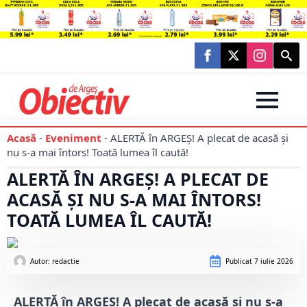
Searc
for:
Acasă
-
Eveniment
-
ALERTĂ în ARGEȘ! A plecat de acasă și
nu s-a mai întors! Toată lumea îl caută!
ALERTĂ ÎN ARGEȘ! A PLECAT DE
ACASĂ ȘI NU S-A MAI ÎNTORS!
TOATĂ LUMEA ÎL CAUTĂ!
Autor: 
redactie
Publicat
7 iulie 2026
ALERTĂ în ARGEȘ! A plecat de acasă și nu s-a