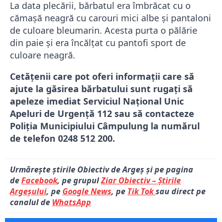
La data plecării, bărbatul era îmbrăcat cu o
cămașă neagră cu carouri mici albe și pantaloni
de culoare bleumarin. Acesta purta o pălărie
din paie și era încălțat cu pantofi sport de
culoare neagră.
Cetățenii care pot oferi informații care să
ajute la găsirea bărbatului sunt rugați să
apeleze imediat Serviciul Național Unic
Apeluri de Urgență 112 sau să contacteze
Poliția Municipiului Câmpulung la numărul
de telefon 0248 512 200.
Urmărește știrile Obiectiv de Argeș și pe pagina
de
Facebook
, pe grupul
Ziar Obiectiv – Știrile
Argeșului
, pe
Google News
, pe
Tik Tok
sau direct pe
canalul de
WhatsApp