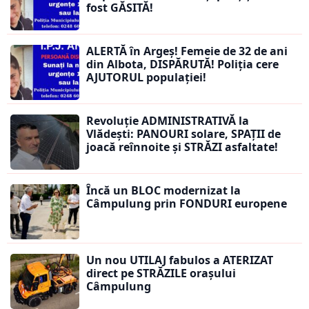
fost GĂSITĂ!
ALERTĂ în Argeș! Femeie de 32 de ani
din Albota, DISPĂRUTĂ! Poliția cere
AJUTORUL populației!
Revoluție ADMINISTRATIVĂ la
Vlădești: PANOURI solare, SPAȚII de
joacă reînnoite și STRĂZI asfaltate!
Încă un BLOC modernizat la
Câmpulung prin FONDURI europene
Un nou UTILAJ fabulos a ATERIZAT
direct pe STRĂZILE orașului
Câmpulung