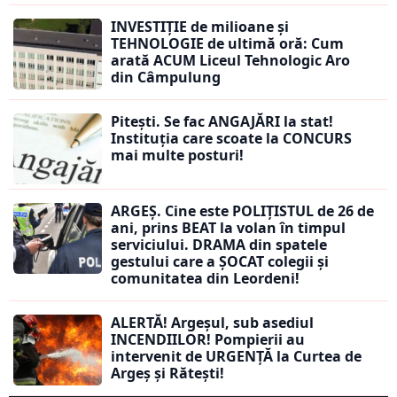
INVESTIȚIE de milioane și
TEHNOLOGIE de ultimă oră: Cum
arată ACUM Liceul Tehnologic Aro
din Câmpulung
Pitești. Se fac ANGAJĂRI la stat!
Instituția care scoate la CONCURS
mai multe posturi!
ARGEȘ. Cine este POLIȚISTUL de 26 de
ani, prins BEAT la volan în timpul
serviciului. DRAMA din spatele
gestului care a ȘOCAT colegii și
comunitatea din Leordeni!
ALERTĂ! Argeșul, sub asediul
INCENDIILOR! Pompierii au
intervenit de URGENȚĂ la Curtea de
Argeș și Rătești!