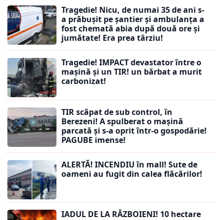
Tragedie! Nicu, de numai 35 de ani s-
a prăbușit pe șantier și ambulanța a
fost chemată abia după două ore și
jumătate! Era prea târziu!
Tragedie! IMPACT devastator între o
mașină și un TIR! un bărbat a murit
carbonizat!
TIR scăpat de sub control, în
Berezeni! A spulberat o mașină
parcată și s-a oprit într-o gospodărie!
PAGUBE imense!
ALERTĂ! INCENDIU în mall! Sute de
oameni au fugit din calea flăcărilor!
IADUL DE LA RĂZBOIENI! 10 hectare