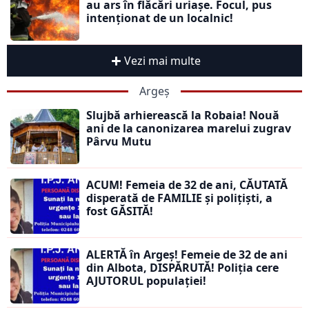
au ars în flăcări uriașe. Focul, pus
intenționat de un localnic!
Vezi mai multe
Argeș
Slujbă arhierească la Robaia! Nouă
ani de la canonizarea marelui zugrav
Pârvu Mutu
ACUM! Femeia de 32 de ani, CĂUTATĂ
disperată de FAMILIE și polițiști, a
fost GĂSITĂ!
ALERTĂ în Argeș! Femeie de 32 de ani
din Albota, DISPĂRUTĂ! Poliția cere
AJUTORUL populației!