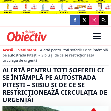
Searc
for:
Acasă
-
Eveniment
-
Alertă pentru toți șoferii! Ce se întâmplă
pe autostrada Pitești – Sibiu și de ce se restricționează
circulația de urgență!
ALERTĂ PENTRU TOȚI ȘOFERII! CE
SE ÎNTÂMPLĂ PE AUTOSTRADA
PITEȘTI – SIBIU ȘI DE CE SE
RESTRICȚIONEAZĂ CIRCULAȚIA DE
URGENȚĂ!