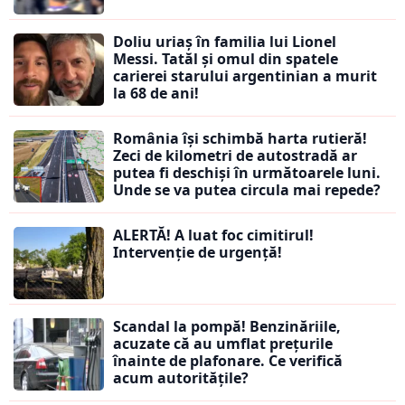
Doliu uriaș în familia lui Lionel
Messi. Tatăl și omul din spatele
carierei starului argentinian a murit
la 68 de ani!
România își schimbă harta rutieră!
Zeci de kilometri de autostradă ar
putea fi deschiși în următoarele luni.
Unde se va putea circula mai repede?
ALERTĂ! A luat foc cimitirul!
Intervenție de urgență!
Scandal la pompă! Benzinăriile,
acuzate că au umflat prețurile
înainte de plafonare. Ce verifică
acum autoritățile?