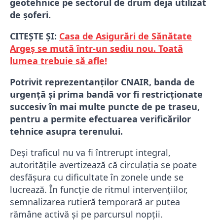
geotehnice pe sectorul de drum deja utilizat
de șoferi.
CITEȘTE ȘI:
Casa de Asigurări de Sănătate
Argeș se mută într-un sediu nou. Toată
lumea trebuie să afle!
Potrivit reprezentanților CNAIR, banda de
urgență și prima bandă vor fi restricționate
succesiv în mai multe puncte de pe traseu,
pentru a permite efectuarea verificărilor
tehnice asupra terenului.
Deși traficul nu va fi întrerupt integral,
autoritățile avertizează că circulația se poate
desfășura cu dificultate în zonele unde se
lucrează. În funcție de ritmul intervențiilor,
semnalizarea rutieră temporară ar putea
rămâne activă și pe parcursul nopții.