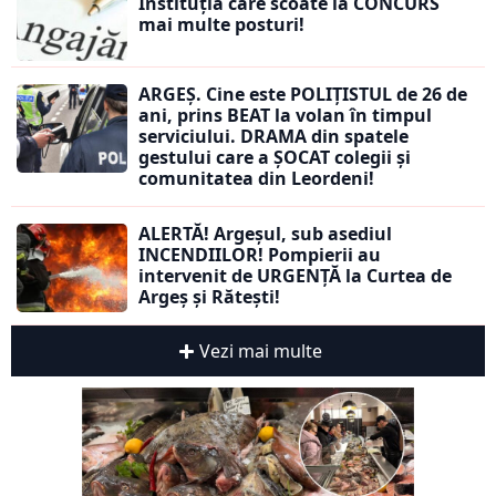
Instituția care scoate la CONCURS
mai multe posturi!
ARGEȘ. Cine este POLIȚISTUL de 26 de
ani, prins BEAT la volan în timpul
serviciului. DRAMA din spatele
gestului care a ȘOCAT colegii și
comunitatea din Leordeni!
ALERTĂ! Argeșul, sub asediul
INCENDIILOR! Pompierii au
intervenit de URGENȚĂ la Curtea de
Argeș și Rătești!
Vezi mai multe