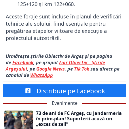
125+120 și km 122+060.
Aceste foraje sunt incluse în planul de verificări
tehnice ale solului, fiind esențiale pentru
pregătirea etapelor viitoare de execuție a
proiectului autostrăzii.
Urmărește știrile Obiectiv de Argeș și pe pagina
de
Facebook
, pe grupul
Ziar Obiectiv – Știrile
Argeșului
, pe
Google News
, pe
Tik Tok
sau direct pe
canalul de
WhatsApp
Distribuie pe Facebook
Evenimente
73 de ani de FC Argeș, cu Jandarmeria
în prim-plan! Suporterii acuză un
„exces de zel!”