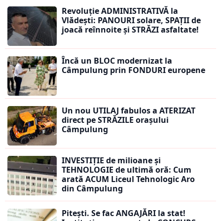
Revoluție ADMINISTRATIVĂ la
Vlădești: PANOURI solare, SPAȚII de
joacă reînnoite și STRĂZI asfaltate!
Încă un BLOC modernizat la
Câmpulung prin FONDURI europene
Un nou UTILAJ fabulos a ATERIZAT
direct pe STRĂZILE orașului
Câmpulung
INVESTIȚIE de milioane și
TEHNOLOGIE de ultimă oră: Cum
arată ACUM Liceul Tehnologic Aro
din Câmpulung
Pitești. Se fac ANGAJĂRI la stat!