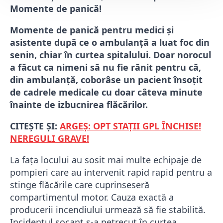
Momente de panică!
Momente de panică pentru medici și
asistente după ce o ambulanță a luat foc din
senin, chiar în curtea spitalului. Doar norocul
a făcut ca nimeni să nu fie rănit pentru că,
din ambulanță, coborâse un pacient însoțit
de cadrele medicale cu doar câteva minute
înainte de izbucnirea flăcărilor.
CITEȘTE ȘI:
ARGEȘ: OPT STAȚII GPL ÎNCHISE!
NEREGULI GRAVE!
La fața locului au sosit mai multe echipaje de
pompieri care au intervenit rapid rapid pentru a
stinge flăcările care cuprinseseră
compartimentul motor. Cauza exactă a
producerii incendiului urmează să fie stabilită.
Incidentul șocant s-a petrecut în curtea