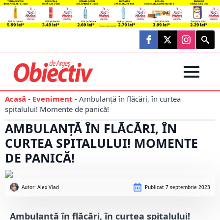
Searc
for:
Acasă
-
Eveniment
-
Ambulanță în flăcări, în curtea
spitalului! Momente de panică!
AMBULANȚĂ ÎN FLĂCĂRI, ÎN
CURTEA SPITALULUI! MOMENTE
DE PANICĂ!
Autor: 
Alex Vlad
Publicat
7 septembrie 2023
Ambulanță în flăcări, în curtea spitalului!