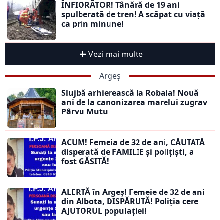
ÎNFIORĂTOR! Tânără de 19 ani
spulberată de tren! A scăpat cu viață
ca prin minune!
Vezi mai multe
Argeș
Slujbă arhierească la Robaia! Nouă
ani de la canonizarea marelui zugrav
Pârvu Mutu
ACUM! Femeia de 32 de ani, CĂUTATĂ
disperată de FAMILIE și polițiști, a
fost GĂSITĂ!
ALERTĂ în Argeș! Femeie de 32 de ani
din Albota, DISPĂRUTĂ! Poliția cere
AJUTORUL populației!