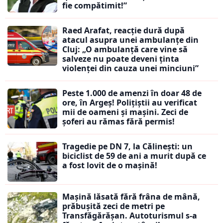
fie compătimit!”
Raed Arafat, reacție dură după
atacul asupra unei ambulanțe din
Cluj: „O ambulanță care vine să
salveze nu poate deveni ținta
violenței din cauza unei minciuni”
Peste 1.000 de amenzi în doar 48 de
ore, în Argeș! Polițiștii au verificat
mii de oameni și mașini. Zeci de
șoferi au rămas fără permis!
Tragedie pe DN 7, la Călinești: un
biciclist de 59 de ani a murit după ce
a fost lovit de o mașină!
Mașină lăsată fără frâna de mână,
prăbușită zeci de metri pe
Transfăgărășan. Autoturismul s-a