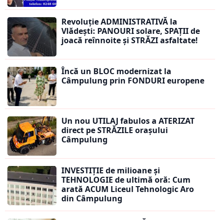
Revoluție ADMINISTRATIVĂ la
Vlădești: PANOURI solare, SPAȚII de
joacă reînnoite și STRĂZI asfaltate!
Încă un BLOC modernizat la
Câmpulung prin FONDURI europene
Un nou UTILAJ fabulos a ATERIZAT
direct pe STRĂZILE orașului
Câmpulung
INVESTIȚIE de milioane și
TEHNOLOGIE de ultimă oră: Cum
arată ACUM Liceul Tehnologic Aro
din Câmpulung