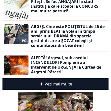
Pitești. Se fac ANGAJĂRI la stat!
Instituția care scoate la CONCURS
mai multe posturi!
ARGEȘ. Cine este POLIȚISTUL de 26 de
ani, prins BEAT la volan în timpul
serviciului. DRAMA din spatele
gestului care a ȘOCAT colegii și
comunitatea din Leordeni!
ALERTĂ! Argeșul, sub asediul
INCENDIILOR! Pompierii au
intervenit de URGENȚĂ la Curtea de
Argeș și Rătești!
Vezi mai multe