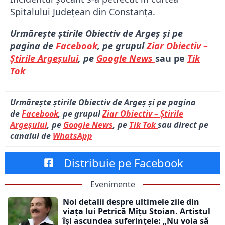
Spitalului Judeţean din Constanţa.
Urmărește știrile Obiectiv de Argeș și pe
pagina de
Facebook
, pe grupul
Ziar Obiectiv –
Știrile Argeșului
, pe
Google News
sau pe
Tik
Tok
Urmărește știrile Obiectiv de Argeș și pe pagina
de
Facebook
, pe grupul
Ziar Obiectiv – Știrile
Argeșului
, pe
Google News
, pe
Tik Tok
sau direct pe
canalul de
WhatsApp
Distribuie pe Facebook
Evenimente
Noi detalii despre ultimele zile din
viața lui Petrică Mîțu Stoian. Artistul
își ascundea suferințele: „Nu voia să