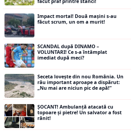
făcut praf printre stânci!
Impact mortal! Două mașini s-au
făcut scrum, un om a murit!
SCANDAL după DINAMO –
VOLUNTARI! Ce s-a întâmplat
imediat după meci?
Seceta lovește din nou România. Un
râu important aproape a dispărut:
„Nu mai are niciun pic de apă!”
ȘOCANT! Ambulanță atacată cu
topoare și pietre! Un salvator a fost
rănit!