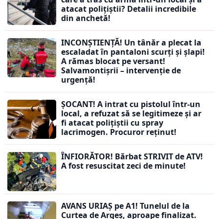
atacat polițiștii? Detalii incredibile
din anchetă!
INCONȘTIENȚĂ! Un tânăr a plecat la
escaladat în pantaloni scurți și șlapi!
A rămas blocat pe versant!
Salvamontișrii – intervenție de
urgență!
ȘOCANT! A intrat cu pistolul într-un
local, a refuzat să se legitimeze și ar
fi atacat polițiștii cu spray
lacrimogen. Procuror reținut!
ÎNFIORĂTOR! Bărbat STRIVIT de ATV!
A fost resuscitat zeci de minute!
AVANS URIAȘ pe A1! Tunelul de la
Curtea de Argeș, aproape finalizat.