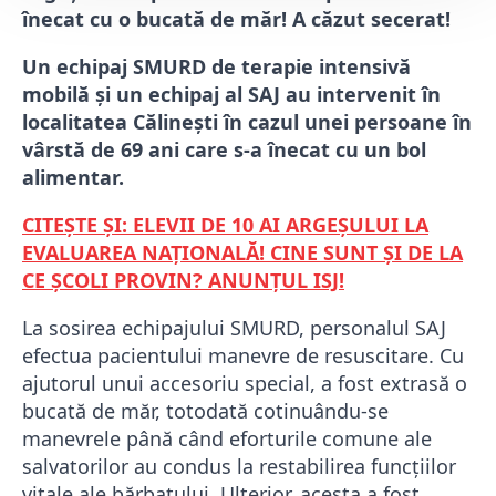
înecat cu o bucată de măr! A căzut secerat!
Un echipaj SMURD de terapie intensivă
mobilă și un echipaj al SAJ au intervenit în
localitatea Călinești în cazul unei persoane în
vârstă de 69 ani care s-a înecat cu un bol
alimentar.
CITEȘTE ȘI: ELEVII DE 10 AI ARGEȘULUI LA
EVALUAREA NAȚIONALĂ! CINE SUNT ȘI DE LA
CE ȘCOLI PROVIN? ANUNȚUL ISJ!
La sosirea echipajului SMURD, personalul SAJ
efectua pacientului manevre de resuscitare. Cu
ajutorul unui accesoriu special, a fost extrasă o
bucată de măr, totodată cotinuându-se
manevrele până când eforturile comune ale
salvatorilor au condus la restabilirea funcțiilor
vitale ale bărbatului. Ulterior, acesta a fost