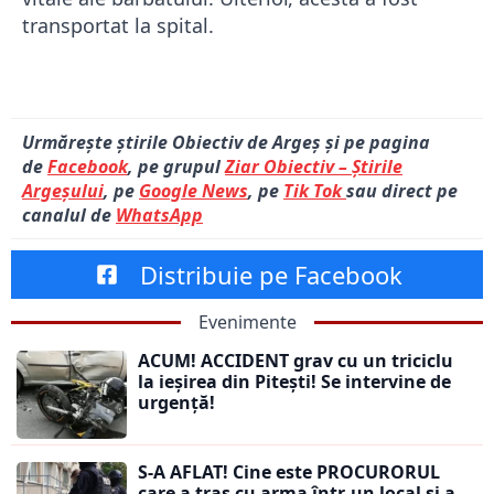
transportat la spital.
Urmărește știrile Obiectiv de Argeș și pe pagina
de
Facebook
, pe grupul
Ziar Obiectiv – Știrile
Argeșului
, pe
Google News
, pe
Tik Tok
sau direct pe
canalul de
WhatsApp
Distribuie pe Facebook
Evenimente
ACUM! ACCIDENT grav cu un triciclu
la ieșirea din Pitești! Se intervine de
urgență!
S-A AFLAT! Cine este PROCURORUL
care a tras cu arma într-un local și a