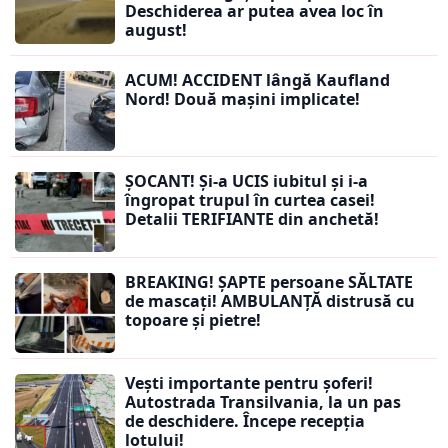
Deschiderea ar putea avea loc în
august!
ACUM! ACCIDENT lângă Kaufland
Nord! Două mașini implicate!
ȘOCANT! Și-a UCIS iubitul și i-a
îngropat trupul în curtea casei!
Detalii TERIFIANTE din anchetă!
BREAKING! ȘAPTE persoane SĂLTATE
de mascați! AMBULANȚĂ distrusă cu
topoare și pietre!
Vești importante pentru șoferi!
Autostrada Transilvania, la un pas
de deschidere. Începe recepția
lotului!