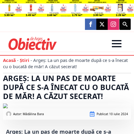
Searc
for:
Acasă
-
Știri
-
Argeș: La un pas de moarte după ce s-a înecat
cu o bucată de măr! A căzut secerat!
ARGEȘ: LA UN PAS DE MOARTE
DUPĂ CE S-A ÎNECAT CU O BUCATĂ
DE MĂR! A CĂZUT SECERAT!
Autor: 
Mădălina Bara
Publicat
10 iulie 2024
Argeș: La un pas de moarte după ce s-a