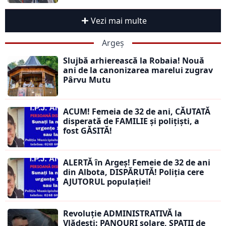
Vezi mai multe
Argeș
Slujbă arhierească la Robaia! Nouă
ani de la canonizarea marelui zugrav
Pârvu Mutu
ACUM! Femeia de 32 de ani, CĂUTATĂ
disperată de FAMILIE și polițiști, a
fost GĂSITĂ!
ALERTĂ în Argeș! Femeie de 32 de ani
din Albota, DISPĂRUTĂ! Poliția cere
AJUTORUL populației!
Revoluție ADMINISTRATIVĂ la
Vlădești: PANOURI solare, SPAȚII de