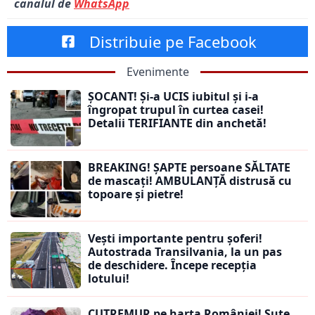
canalul de
WhatsApp
Distribuie pe Facebook
Evenimente
ȘOCANT! Și-a UCIS iubitul și i-a
îngropat trupul în curtea casei!
Detalii TERIFIANTE din anchetă!
BREAKING! ȘAPTE persoane SĂLTATE
de mascați! AMBULANȚĂ distrusă cu
topoare și pietre!
Vești importante pentru șoferi!
Autostrada Transilvania, la un pas
de deschidere. Începe recepția
lotului!
CUTREMUR pe harta României! Sute