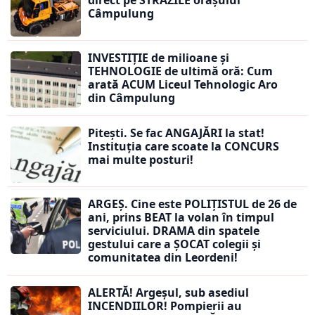
direct pe STRĂZILE orașului
Câmpulung
INVESTIȚIE de milioane și
TEHNOLOGIE de ultimă oră: Cum
arată ACUM Liceul Tehnologic Aro
din Câmpulung
Pitești. Se fac ANGAJĂRI la stat!
Instituția care scoate la CONCURS
mai multe posturi!
ARGEȘ. Cine este POLIȚISTUL de 26 de
ani, prins BEAT la volan în timpul
serviciului. DRAMA din spatele
gestului care a ȘOCAT colegii și
comunitatea din Leordeni!
ALERTĂ! Argeșul, sub asediul
INCENDIILOR! Pompierii au