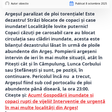
Autor: 
obiectiv
Publicat
8 octombrie 2025
Argeșul paralizat de ploi torențiale! Este
dezastru! Străzi blocate de copaci și case
inundate! Localitățile lovite puternic!
Copaci căzuți pe carosabil care au blocat
circulația sau clădiri inundate, acesta este
bilanțul dezastrului lăsat în urmă de ploile
abundente din Argeș. Pompierii argeșeni
intervin de ieri în mai multe situații, atât în
Pitești cât și în Câmpulung, Lunca Corbului
sau Ștefănești și sunt, pe poziții, în
continuare. Pericolul încă nu a trecut,
Argeșul fiind sub cod portocaliu de ploi
abundente până diseară, la ora 23:00.
Citește și:
Acum! Gospodării inundate și
copaci rupți de vijelii! Intervenție de urgență
în mai multe localități din Argeș!