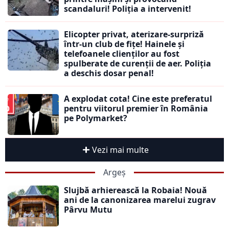
scandaluri! Poliția a intervenit!
Elicopter privat, aterizare-surpriză
într-un club de fițe! Hainele și
telefoanele clienților au fost
spulberate de curenții de aer. Poliția
a deschis dosar penal!
A explodat cota! Cine este preferatul
pentru viitorul premier în România
pe Polymarket?
Vezi mai multe
Argeș
Slujbă arhierească la Robaia! Nouă
ani de la canonizarea marelui zugrav
Pârvu Mutu