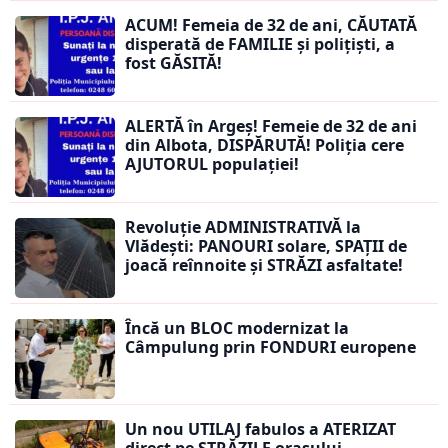
ACUM! Femeia de 32 de ani, CĂUTATĂ
disperată de FAMILIE și polițiști, a
fost GĂSITĂ!
ALERTĂ în Argeș! Femeie de 32 de ani
din Albota, DISPĂRUTĂ! Poliția cere
AJUTORUL populației!
Revoluție ADMINISTRATIVĂ la
Vlădești: PANOURI solare, SPAȚII de
joacă reînnoite și STRĂZI asfaltate!
Încă un BLOC modernizat la
Câmpulung prin FONDURI europene
Un nou UTILAJ fabulos a ATERIZAT