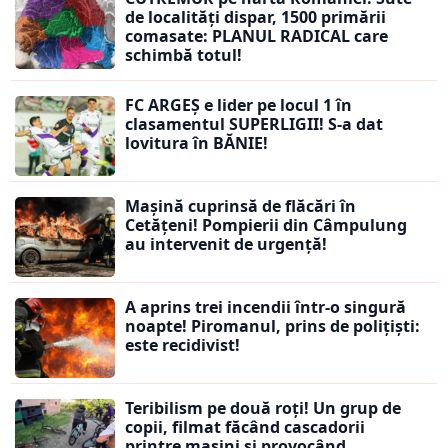
de localități dispar, 1500 primării
comasate: PLANUL RADICAL care
schimbă totul!
FC ARGEȘ e lider pe locul 1 în
clasamentul SUPERLIGII! S-a dat
lovitura în BĂNIE!
Mașină cuprinsă de flăcări în
Cetățeni! Pompierii din Câmpulung
au intervenit de urgență!
A aprins trei incendii într-o singură
noapte! Piromanul, prins de polițiști:
este recidivist!
Teribilism pe două roți! Un grup de
copii, filmat făcând cascadorii
printre mașini și provocând