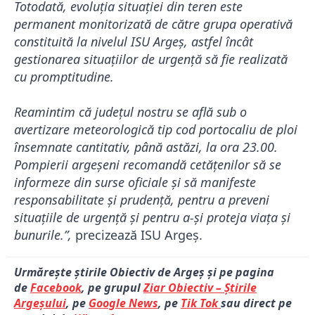
Totodată, evoluția situației din teren este
permanent monitorizată de către grupa operativă
constituită la nivelul ISU Argeș, astfel încât
gestionarea situațiilor de urgență să fie realizată
cu promptitudine.
Reamintim că județul nostru se află sub o
avertizare meteorologică tip cod portocaliu de ploi
însemnate cantitativ, până astăzi, la ora 23.00.
Pompierii argeșeni recomandă cetățenilor să se
informeze din surse oficiale și să manifeste
responsabilitate și prudență, pentru a preveni
situațiile de urgență și pentru a-și proteja viața și
bunurile.”,
precizează ISU Argeș.
Urmărește știrile Obiectiv de Argeș și pe pagina
de
Facebook
, pe grupul
Ziar Obiectiv – Știrile
Argeșului
, pe
Google News
, pe
Tik Tok
sau direct pe