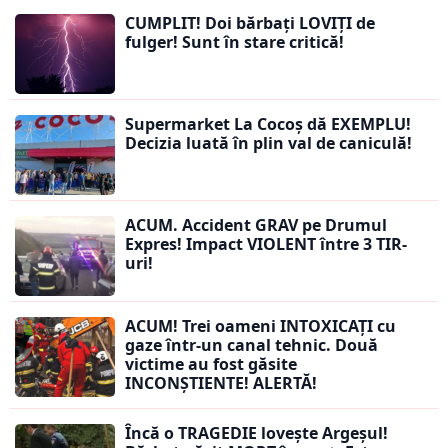
CUMPLIT! Doi bărbați LOVIȚI de
fulger! Sunt în stare critică!
Supermarket La Cocoș dă EXEMPLU!
Decizia luată în plin val de caniculă!
ACUM. Accident GRAV pe Drumul
Expres! Impact VIOLENT între 3 TIR-
uri!
ACUM! Trei oameni INTOXICAȚI cu
gaze într-un canal tehnic. Două
victime au fost găsite
INCONȘTIENTE! ALERTĂ!
Încă o TRAGEDIE lovește Argeșul!