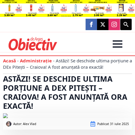
Searc
for:
Acasă
-
Administraţie
-
Astăzi! Se deschide ultima porțiune a
DEx Pitești – Craiova! A fost anunțată ora exactă!
ASTĂZI! SE DESCHIDE ULTIMA
PORȚIUNE A DEX PITEȘTI –
CRAIOVA! A FOST ANUNȚATĂ ORA
EXACTĂ!
Autor: 
Alex Vlad
Publicat
31 iulie 2025