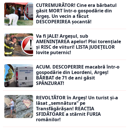
CUTREMURĂTOR! Cine era bărbatul
găsit MORT într-o gospodărie din
Argeș. Un vecin a făcut
DESCOPERIREA șocantă!
Va fi JALE! Argeșul, sub
AMENINȚAREA apelor! Ploi torențiale
și RISC de viituri! LISTA JUDEȚELOR
lovite puternic!
ACUM. DESCOPERIRE macabră într-o
gospodărie din Leordeni, Argeș!
BĂRBAT de 71 de ani găsit
SPÂNZURAT!
REVOLTĂTOR în Argeș! Un turist și-a
lăsat „semnătura” pe
Transfăgărășan! REACȚIA
SFIDĂTOARE a stârnit FURIA
românilor!