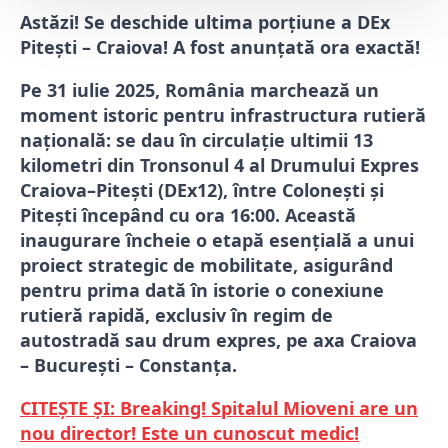
Astăzi! Se deschide ultima porțiune a DEx
Pitești – Craiova! A fost anunțată ora exactă!
Pe 31 iulie 2025, România marchează un
moment istoric pentru infrastructura rutieră
națională: se dau în circulație ultimii 13
kilometri din Tronsonul 4 al Drumului Expres
Craiova–Pitești (DEx12), între Colonești și
Pitești începând cu ora 16:00. Această
inaugurare încheie o etapă esențială a unui
proiect strategic de mobilitate, asigurând
pentru prima dată în istorie o conexiune
rutieră rapidă, exclusiv în regim de
autostradă sau drum expres, pe axa Craiova
– București – Constanța.
CITEȘTE ȘI: Breaking! Spitalul Mioveni are un
nou director! Este un cunoscut medic!