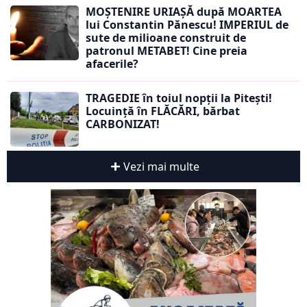
MOȘTENIRE URIAȘĂ după MOARTEA
lui Constantin Pănescu! IMPERIUL de
sute de milioane construit de
patronul METABET! Cine preia
afacerile?
TRAGEDIE în toiul nopții la Pitești!
Locuință în FLĂCĂRI, bărbat
CARBONIZAT!
Vezi mai multe