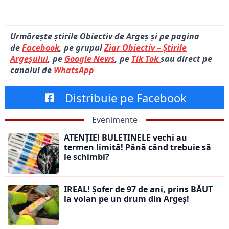
Urmărește știrile Obiectiv de Argeș și pe pagina
de
Facebook
, pe grupul
Ziar Obiectiv – Știrile
Argeșului
, pe
Google News
, pe
Tik Tok
sau direct pe
canalul de
WhatsApp
Distribuie pe Facebook
Evenimente
ATENȚIE! BULETINELE vechi au
termen limită! Până când trebuie să
le schimbi?
IREAL! Șofer de 97 de ani, prins BĂUT
la volan pe un drum din Argeș!