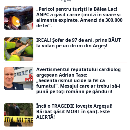
„Pericol pentru turiști la Bâlea Lac!
ANPC a găsit carne ținută în soare și
alimente expirate. Amenzi de 300.000
de lei”.
IREAL! Șofer de 97 de ani, prins BĂUT
la volan pe un drum din Argeș!
Avertismentul reputatului cardiolog
argeșean Adrian Tase:
„Sedentarismul ucide la fel ca
fumatul”. Mesajul care ar trebui să-i
pună pe toți românii pe gânduri!
Încă o TRAGEDIE lovește Argeșul!
Bărbat găsit MORT în șanț. Este
ALERTĂ!