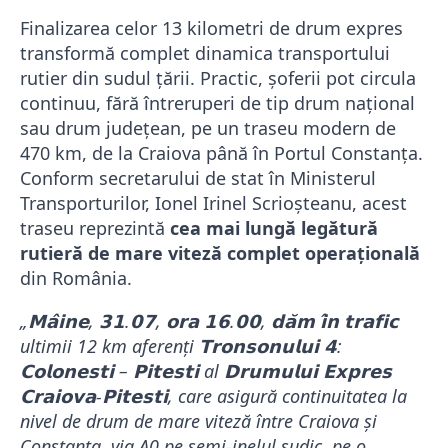
Finalizarea celor 13 kilometri de drum expres
transformă complet dinamica transportului
rutier din sudul țării. Practic, șoferii pot circula
continuu, fără întreruperi de tip drum național
sau drum județean, pe un traseu modern de
470 km, de la Craiova până în Portul Constanța.
Conform secretarului de stat în Ministerul
Transporturilor, Ionel Irinel Scrioșteanu, acest
traseu reprezintă
cea mai lungă legătură
rutieră de mare viteză complet operațională
din România.
„𝗠𝗮̂𝗶𝗻𝗲, 𝟯𝟭.𝟬𝟳, 𝗼𝗿𝗮 𝟭𝟲.𝟬𝟬, 𝗱𝗮̆𝗺 𝗶̂𝗻 𝘁𝗿𝗮𝗳𝗶𝗰
ultimii 12 km aferenți 𝗧𝗿𝗼𝗻𝘀𝗼𝗻𝘂𝗹𝘂𝗶 𝟰:
𝗖𝗼𝗹𝗼𝗻𝗲𝘀𝘁𝗶 – 𝗣𝗶𝘁𝗲𝘀𝘁𝗶 al 𝗗𝗿𝘂𝗺𝘂𝗹𝘂𝗶 𝗘𝘅𝗽𝗿𝗲𝘀
𝗖𝗿𝗮𝗶𝗼𝘃𝗮-𝗣𝗶𝘁𝗲𝘀𝘁𝗶, care asigură continuitatea la
nivel de drum de mare viteză între Craiova și
Constanța, via A0 pe semi-inelul sudic, pe o