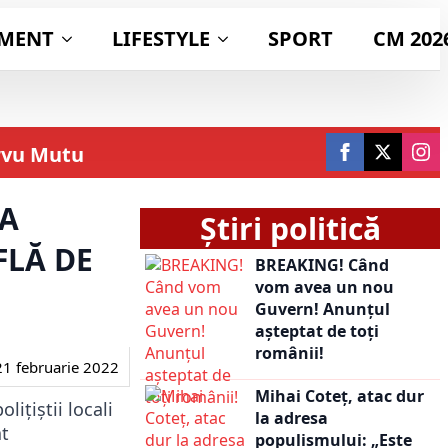
IMENT
LIFESTYLE
SPORT
CM 202
ârvu Mutu
 A
Știri politică
FLĂ DE
BREAKING! Când
vom avea un nou
Guvern! Anunțul
așteptat de toți
românii!
1 februarie 2022
Mihai Coteț, atac dur
ițiștii locali
la adresa
at
populismului: „Este