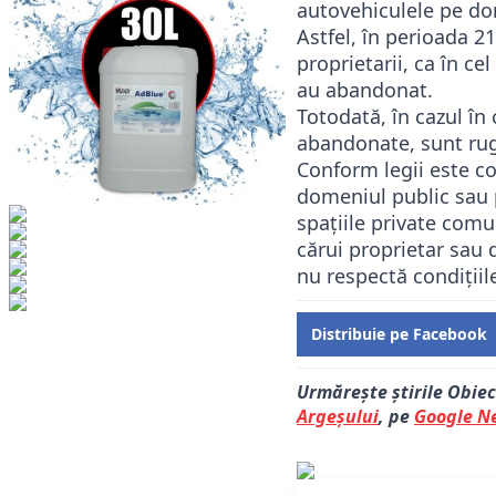
autovehiculele pe dom
Astfel, în perioada 21
proprietarii, ca în ce
au abandonat.
Totodată, în cazul în 
abandonate, sunt rug
Conform legii este co
domeniul public sau pr
spațiile private comun
cărui proprietar sau 
nu respectă condițiil
Distribuie pe Facebook
Urmărește știrile Obiec
Argeșului
, pe
Google N