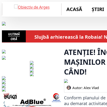
ACASĂ
ȘTIRI
ULTIMĂ
Slujbă arhierească la Robaia!
ORĂ
ATENȚIE! Î
MAȘINILOR
CÂND!
Autor: 
Alex Vlad
Conform planului de ac
au demarat activitate