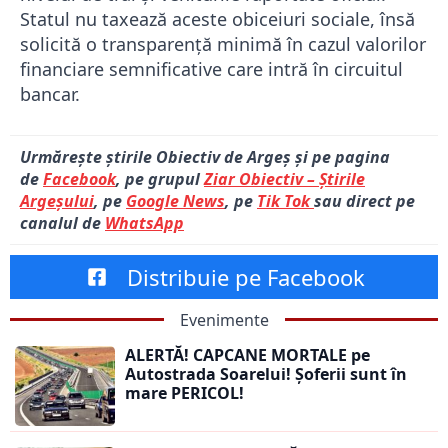
Statul nu taxează aceste obiceiuri sociale, însă
solicită o transparență minimă în cazul valorilor
financiare semnificative care intră în circuitul
bancar.
Urmărește știrile Obiectiv de Argeș și pe pagina
de
Facebook
, pe grupul
Ziar Obiectiv – Știrile
Argeșului
, pe
Google News
, pe
Tik Tok
sau direct pe
canalul de
WhatsApp
Distribuie pe Facebook
Evenimente
ALERTĂ! CAPCANE MORTALE pe
Autostrada Soarelui! Șoferii sunt în
mare PERICOL!