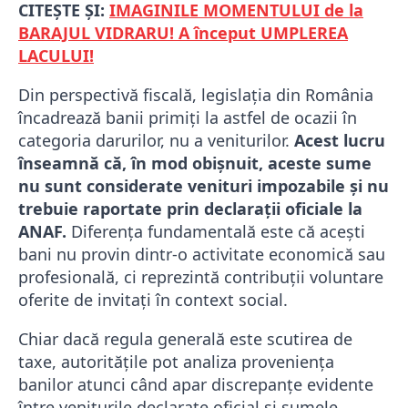
CITEȘTE ȘI:
IMAGINILE MOMENTULUI de la
BARAJUL VIDRARU! A început UMPLEREA
LACULUI!
Din perspectivă fiscală, legislația din România
încadrează banii primiți la astfel de ocazii în
categoria darurilor, nu a veniturilor.
Acest lucru
înseamnă că, în mod obișnuit, aceste sume
nu sunt considerate venituri impozabile și nu
trebuie raportate prin declarații oficiale la
ANAF.
Diferența fundamentală este că acești
bani nu provin dintr-o activitate economică sau
profesională, ci reprezintă contribuții voluntare
oferite de invitați în context social.
Chiar dacă regula generală este scutirea de
taxe, autoritățile pot analiza proveniența
banilor atunci când apar discrepanțe evidente
între veniturile declarate oficial și sumele