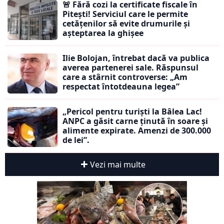
🚨 Fără cozi la certificate fiscale în
Pitești! Serviciul care le permite
cetățenilor să evite drumurile și
așteptarea la ghișee
Ilie Bolojan, întrebat dacă va publica
averea partenerei sale. Răspunsul
care a stârnit controverse: „Am
respectat întotdeauna legea”
„Pericol pentru turiști la Bâlea Lac!
ANPC a găsit carne ținută în soare și
alimente expirate. Amenzi de 300.000
de lei”.
Vezi mai multe