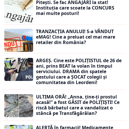
Pitești. Se fac ANGAJĂRI la stat!
Instituția care scoate la CONCURS
mai multe posturi!
TRANZACȚIA ANULUI! S-a VÂNDUT
eMAG! Cine a preluat cel mai mare
retailer din România?
ARGEȘ. Cine este POLIȚISTUL de 26 de
ani, prins BEAT la volan în timpul
serviciului. DRAMA din spatele
gestului care a ȘOCAT colegii și
comunitatea din Leordeni!
ULTIMA ORĂ! „Anna, ţine-ţi prostul
acasă!” a fost GĂSIT de POLIȚIȘTI! Ce
riscă bărbatul care a vandalizat o
stâncă pe Transfăgărălan?
ALERTĂ în farmacii! Medicamente