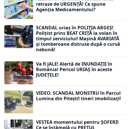
retrase de URGENȚĂ! Ce spune
Agenția Medicamentului?
SCANDAL uriaș în POLIȚIA ARGEȘ!
Polițist prins BEAT CRIȚĂ la volan în
timpul serviciului! Mașină AVARIATĂ
și tomberoane distruse după o cursă
nebună!
Va fi JALE! Alertă de INUNDAȚII în
România! Pericol URIAȘ în aceste
JUDEȚELE!
VIDEO. SCANDAL MONSTRU în Parcul
Lumina din Pitești! tineri imobilizați!
VESTEA momentului pentru ȘOFERI!
Ce se întâmplă cu PREȚUL