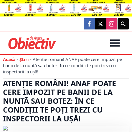
Searc
for:
Acasă
-
Știri
-
Atenție români! ANAF poate cere impozit pe
banii de la nuntă sau botez: În ce condiții te poți trezi cu
inspectorii la ușă!
ATENȚIE ROMÂNI! ANAF POATE
CERE IMPOZIT PE BANII DE LA
NUNTĂ SAU BOTEZ: ÎN CE
CONDIȚII TE POȚI TREZI CU
INSPECTORII LA UȘĂ!