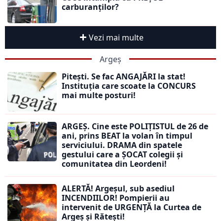
carburanților?
Vezi mai multe
Argeș
Pitești. Se fac ANGAJĂRI la stat!
Instituția care scoate la CONCURS
mai multe posturi!
ARGEȘ. Cine este POLIȚISTUL de 26 de
ani, prins BEAT la volan în timpul
serviciului. DRAMA din spatele
gestului care a ȘOCAT colegii și
comunitatea din Leordeni!
ALERTĂ! Argeșul, sub asediul
INCENDIILOR! Pompierii au
intervenit de URGENȚĂ la Curtea de
Argeș și Rătești!