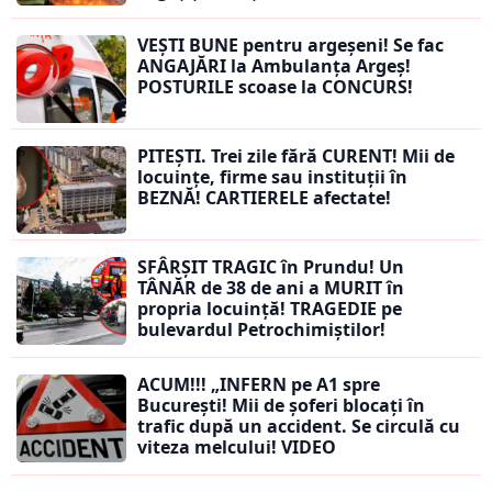
VEȘTI BUNE pentru argeșeni! Se fac
ANGAJĂRI la Ambulanța Argeș!
POSTURILE scoase la CONCURS!
PITEȘTI. Trei zile fără CURENT! Mii de
locuințe, firme sau instituții în
BEZNĂ! CARTIERELE afectate!
SFÂRȘIT TRAGIC în Prundu! Un
TÂNĂR de 38 de ani a MURIT în
propria locuință! TRAGEDIE pe
bulevardul Petrochimiștilor!
ACUM!!! „INFERN pe A1 spre
București! Mii de șoferi blocați în
trafic după un accident. Se circulă cu
viteza melcului! VIDEO