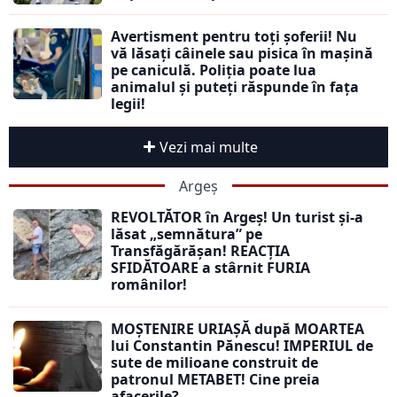
Avertisment pentru toți șoferii! Nu
vă lăsați câinele sau pisica în mașină
pe caniculă. Poliția poate lua
animalul și puteți răspunde în fața
legii!
Vezi mai multe
Argeș
REVOLTĂTOR în Argeș! Un turist și-a
lăsat „semnătura” pe
Transfăgărășan! REACȚIA
SFIDĂTOARE a stârnit FURIA
românilor!
MOȘTENIRE URIAȘĂ după MOARTEA
lui Constantin Pănescu! IMPERIUL de
sute de milioane construit de
patronul METABET! Cine preia
afacerile?