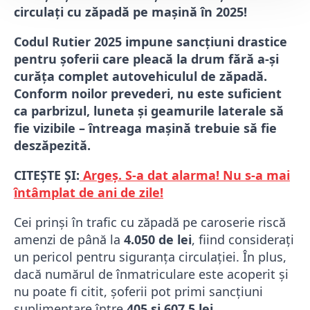
circulați cu zăpadă pe mașină în 2025!
Codul Rutier 2025 impune sancțiuni drastice
pentru șoferii care pleacă la drum fără a-și
curăța complet autovehiculul de zăpadă.
Conform noilor prevederi, nu este suficient
ca parbrizul, luneta și geamurile laterale să
fie vizibile – întreaga mașină trebuie să fie
deszăpezită.
CITEȘTE ȘI:
Argeș. S-a dat alarma! Nu s-a mai
întâmplat de ani de zile!
Cei prinși în trafic cu zăpadă pe caroserie riscă
amenzi de până la
4.050 de lei
, fiind considerați
un pericol pentru siguranța circulației. În plus,
dacă numărul de înmatriculare este acoperit și
nu poate fi citit, șoferii pot primi sancțiuni
suplimentare între
405 și 607,5 lei
.