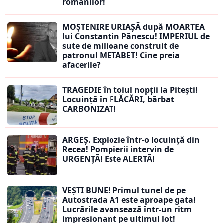
românilor!
MOȘTENIRE URIAȘĂ după MOARTEA
lui Constantin Pănescu! IMPERIUL de
sute de milioane construit de
patronul METABET! Cine preia
afacerile?
TRAGEDIE în toiul nopții la Pitești!
Locuință în FLĂCĂRI, bărbat
CARBONIZAT!
ARGEȘ. Explozie într-o locuință din
Recea! Pompierii intervin de
URGENȚĂ! Este ALERTĂ!
VEȘTI BUNE! Primul tunel de pe
Autostrada A1 este aproape gata!
Lucrările avansează într-un ritm
impresionant pe ultimul lot!