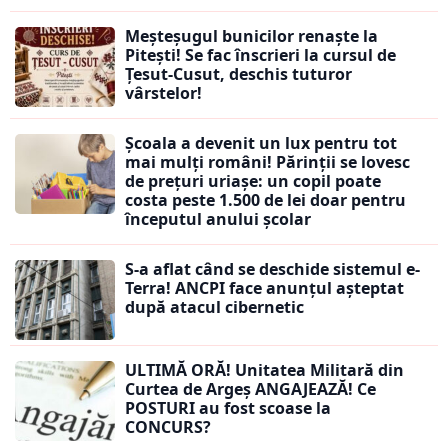
Meșteșugul bunicilor renaște la
Pitești! Se fac înscrieri la cursul de
Țesut-Cusut, deschis tuturor
vârstelor!
Școala a devenit un lux pentru tot
mai mulți români! Părinții se lovesc
de prețuri uriașe: un copil poate
costa peste 1.500 de lei doar pentru
începutul anului școlar
S-a aflat când se deschide sistemul e-
Terra! ANCPI face anunțul așteptat
după atacul cibernetic
ULTIMĂ ORĂ! Unitatea Militară din
Curtea de Argeș ANGAJEAZĂ! Ce
POSTURI au fost scoase la
CONCURS?