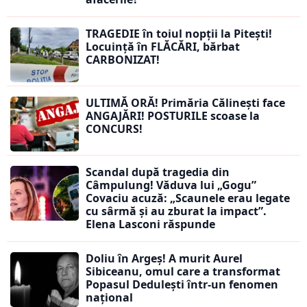
TRAGEDIE în toiul nopții la Pitești!
Locuință în FLĂCĂRI, bărbat
CARBONIZAT!
ULTIMĂ ORĂ! Primăria Călinești face
ANGAJĂRI! POSTURILE scoase la
CONCURS!
Scandal după tragedia din
Câmpulung! Văduva lui „Gogu”
Covaciu acuză: „Scaunele erau legate
cu sârmă și au zburat la impact”.
Elena Lasconi răspunde
Doliu în Argeș! A murit Aurel
Sibiceanu, omul care a transformat
Popasul Dedulești într-un fenomen
național