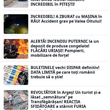
INCREDIBIL în PITEȘTI!
INCREDIBIL! A ZBURAT cu MAȘINA în
RÂU! Accident grav pe Valea Oltului!
ALERTĂ! INCENDIU PUTERNIC la un
depozit de produse congelate!
FLĂCĂRI URIAȘE! Pompierii,
mobilizare de forțe!
BULETINELE vechi DISPAR definitiv!
DATA LIMITĂ pe care toți românii
trebuie să o știe!
REVOLTĂTOR în Argeș! Un turist și-a
lăsat „semnătura” pe
Transfăgărășan! REACȚIA
SFIDĂTOARE a stârnit FURIA