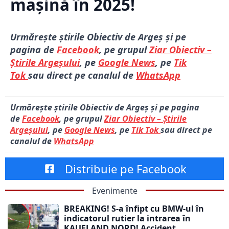
mașină în 2025!
Urmărește știrile Obiectiv de Argeș și pe
pagina de
Facebook
, pe grupul
Ziar Obiectiv –
Știrile Argeșului
, pe
Google News
, pe
Tik
Tok
sau direct pe canalul de
WhatsApp
Urmărește știrile Obiectiv de Argeș și pe pagina
de
Facebook
, pe grupul
Ziar Obiectiv – Știrile
Argeșului
, pe
Google News
, pe
Tik Tok
sau direct pe
canalul de
WhatsApp
Distribuie pe Facebook
Evenimente
BREAKING! S-a înfipt cu BMW-ul în
indicatorul rutier la intrarea în
KAUFLAND NORD! Accident