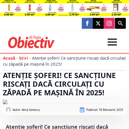
Searc
for:
Acasă
-
Știri
-
Atenție șoferi! Ce sancțiune riscați dacă circulați
cu zăpadă pe mașină în 2025!
ATENȚIE ȘOFERI! CE SANCȚIUNE
RISCAȚI DACĂ CIRCULAȚI CU
ZĂPADĂ PE MAȘINĂ ÎN 2025!
Autor: 
Anca Ionescu
Publicat
18 februarie 2025
Atenție șoferi! Ce sancțiune riscați dacă