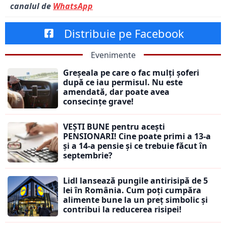
canalul de
WhatsApp
Distribuie pe Facebook
Evenimente
Greșeala pe care o fac mulți șoferi
după ce iau permisul. Nu este
amendată, dar poate avea
consecințe grave!
VEȘTI BUNE pentru acești
PENSIONARI! Cine poate primi a 13-a
și a 14-a pensie și ce trebuie făcut în
septembrie?
Lidl lansează pungile antirisipă de 5
lei în România. Cum poți cumpăra
alimente bune la un preț simbolic și
contribui la reducerea risipei!