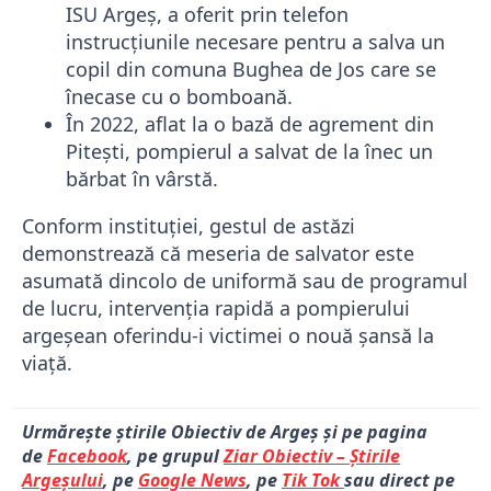
ISU Argeș, a oferit prin telefon
instrucțiunile necesare pentru a salva un
copil din comuna Bughea de Jos care se
înecase cu o bomboană.
În 2022, aflat la o bază de agrement din
Pitești, pompierul a salvat de la înec un
bărbat în vârstă.
Conform instituției, gestul de astăzi
demonstrează că meseria de salvator este
asumată dincolo de uniformă sau de programul
de lucru, intervenția rapidă a pompierului
argeșean oferindu-i victimei o nouă șansă la
viață.
Urmărește știrile Obiectiv de Argeș și pe pagina
de
Facebook
, pe grupul
Ziar Obiectiv – Știrile
Argeșului
, pe
Google News
, pe
Tik Tok
sau direct pe