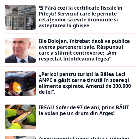
🚨 Fără cozi la certificate fiscale în
Pitești! Serviciul care le permite
cetățenilor să evite drumurile și
așteptarea la ghișee
Ilie Bolojan, întrebat dacă va publica
averea partenerei sale. Răspunsul
care a stârnit controverse: „Am
respectat întotdeauna legea”
„Pericol pentru turiști la Bâlea Lac!
ANPC a găsit carne ținută în soare și
alimente expirate. Amenzi de 300.000
de lei”.
IREAL! Șofer de 97 de ani, prins BĂUT
la volan pe un drum din Argeș!
Avertismentul reputatului cardiolog