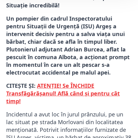
Situație incredibilă!
Un pompier din cadrul Inspectoratului
pentru Situații de Urgență (ISU) Argeș a
intervenit decisiv pentru a salva viața unui
bărbat, chiar dacă se afla în timpul liber.
Plutonierul adjutant Adrian Burcea, aflat la
pescuit în comuna Albota, a acționat prompt
în momentul în care un alt pescar s-a
electrocutat accidental pe malul apei.
CITEȘTE ȘI:
ATENȚIE! Se ÎNCHIDE
Transfăgărășanul! Află când și pentru cât
timp!
Incidentul a avut loc în jurul prânzului, pe un
lac situat pe strada Morlovani din localitatea
menționată. Potrivit informațiilor furnizate de
ISU Argeș, victima, un bărbat de aproximativ 38