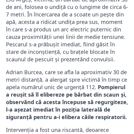
de ani, folosea o undiță cu o lungime de circa 6-
7 metri. În încercarea de a scoate un pește din
apă, acesta a ridicat undița prea sus, moment
în care s-a produs un arc electric puternic din
cauza proximității unei linii de medie tensiune.
Pescarul s-a prăbușit imediat, fiind găsit în
stare de inconștiență, cu brațele blocate în
scaunul de pescuit și prezentând convulsii.
Adrian Burcea, care se afla la aproximativ 30 de
metri distanță, a alergat spre victimă în timp ce
apela numărul unic de urgență 112.
Pompierul
a reușit să îl elibereze pe bărbat din scaun și,
observând că acesta începuse să regurgiteze,
l-a așezat imediat în poziția laterală de
siguranță pentru a-i elibera căile respiratorii.
Intervenția a fost una riscantă, deoarece