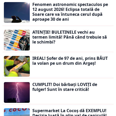
Fenomen astronomic spectaculos pe
12 august 2026! Eclipsa totală de
Soare care va întuneca cerul după
aproape 30 de ani
ATENȚIE! BULETINELE vechi au
termen limită! Până când trebuie să
le schimbi?
IREAL! Șofer de 97 de ani, prins BĂUT
la volan pe un drum din Argeș!
CUMPLIT! Doi bărbați LOVIȚI de
fulger! Sunt în stare critică!
Supermarket La Cocoș dă EXEMPLU!
Decizia luată în plin val de caniculă!