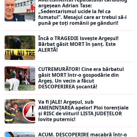
argeșean Adrian Tase:
„Sedentarismul ucide la fel ca
fumatul”. Mesajul care ar trebui să-i
pună pe toți românii pe gânduri!
Încă o TRAGEDIE lovește Argeșul!
Bărbat găsit MORT în șanț. Este
ALERTĂ!
CUTREMURĂTOR! Cine era bărbatul
găsit MORT într-o gospodărie din
Argeș. Un vecin a făcut
DESCOPERIREA șocantă!
Va fi JALE! Argeșul, sub
AMENINȚAREA apelor! Ploi torențiale
și RISC de viituri! LISTA JUDEȚELOR
lovite puternic!
ACUM. DESCOPERIRE macabră într-o