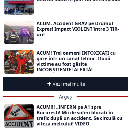
ACUM. Accident GRAV pe Drumul
Expres! Impact VIOLENT între 3 TIR-
uri!
ACUM! Trei oameni INTOXICAȚI cu
gaze într-un canal tehnic. Două
victime au fost găsite
INCONȘTIENTE! ALERTĂ!
Vezi mai multe
Argeș
ACUM!!! „INFERN pe A1 spre
București! Mii de șoferi blocați în
trafic după un accident. Se circulă cu
viteza melcului! VIDEO