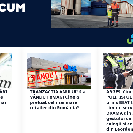
JĂRI
TRANZACȚIA ANULUI! S-a
ARGEȘ. Cine
re
VÂNDUT eMAG! Cine a
POLIȚISTUL 
mai
preluat cel mai mare
prins BEAT l
retailer din România?
timpul servi
DRAMA din 
gestului ca
colegii și 
din Leorden