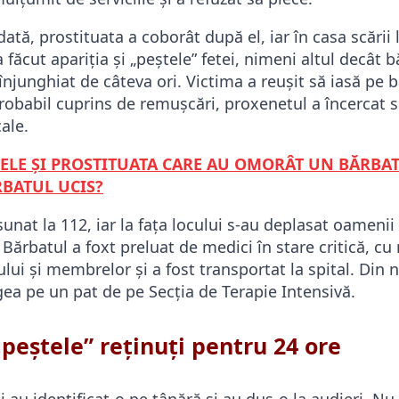
tă, prostituata a coborât după el, iar în casa scării l
 făcut apariția și „peștele” fetei, nimeni altul decât 
 înjunghiat de câteva ori. Victima a reușit să iasă pe 
 probabil cuprins de remușcări, proxenetul a încercat s
ale.
TELE ȘI PROSTITUATA CARE AU OMORÂT UN BĂRBAT
RBATUL UCIS?
sunat la 112, iar la fața locului s-au deplasat oamenii 
 Bărbatul a foxt preluat de medici în stare critică, cu 
ului și membrelor și a fost transportat la spital. Din n
gea pe un pat de pe Secția de Terapie Intensivă.
„peștele” reținuți pentru 24 ore