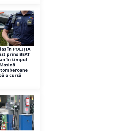
aș în POLIȚIA
ist prins BEAT
lan în timpul
 Mașină
i tomberoane
pă o cursă