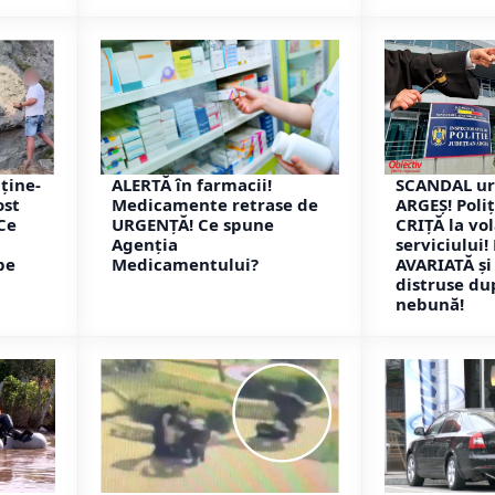
ţine-
ALERTĂ în farmacii!
SCANDAL uri
ost
Medicamente retrase de
ARGEȘ! Poliț
Ce
URGENȚĂ! Ce spune
CRIȚĂ la vo
a
Agenția
serviciului!
pe
Medicamentului?
AVARIATĂ ș
distruse du
nebună!