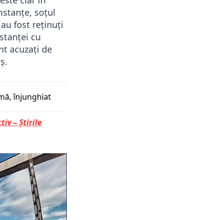
este clar în
mstanțe, soțul
 au fost reținuți
nstanței cu
nt acuzați de
ș.
imă
înjunghiat
tiv – Știrile