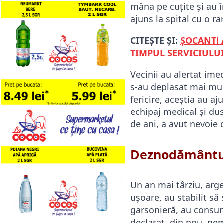
mâna pe cuțite și au î
ajuns la spital cu o ra
CITEȘTE ȘI:
ȘOCANT! 
TIMPUL SERVICIULUI!
Vecinii au alertat imed
s-au deplasat mai mult
fericire, aceștia au aj
echipaj medical și dus 
de ani, a avut nevoie 
Deznodământul 
Un an mai târziu, arg
ușoare, au stabilit să
garsonieră, au consuma
declarat, din nou, nem