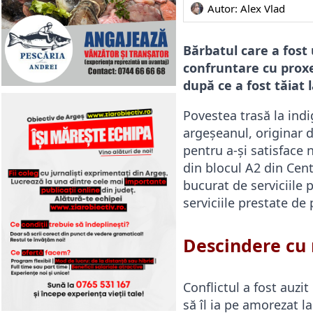
Autor: 
Alex Vlad
Bărbatul care a fost 
confruntare cu proxen
după ce a fost tăiat 
Povestea trasă la ind
argeșeanul, originar 
pentru a-și satisface n
din blocul A2 din Cent
bucurat de serviciile p
serviciile prestate de 
Descindere cu 
Conflictul a fost auzi
să îl ia pe amorezat l