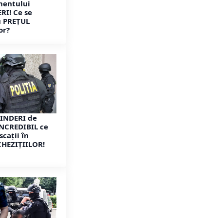
entului
RI! Ce se
u PREȚUL
or?
INDERI de
INCREDIBIL ce
cații în
CHEZIȚIILOR!