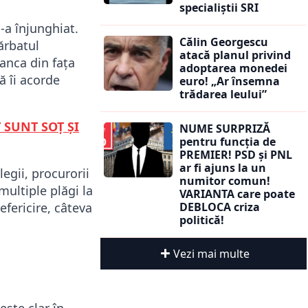
specialiștii SRI
-a înjunghiat.
Călin Georgescu
bărbatul
atacă planul privind
banca din fața
adoptarea monedei
ă îi acorde
euro! „Ar însemna
trădarea leului”
 SUNT SOȚ ȘI
NUME SURPRIZĂ
pentru funcția de
PREMIER! PSD și PNL
ar fi ajuns la un
legii, procurorii
numitor comun!
multiple plăgi la
VARIANTA care poate
efericire, câteva
DEBLOCA criza
politică!
Vezi mai multe