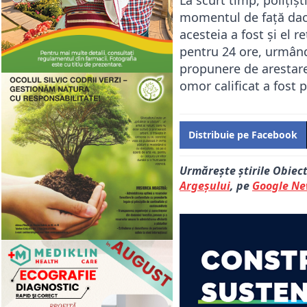
La scurt timp, polițișt
momentul de față dacă
acesteia a fost și el r
pentru 24 ore, urmând c
propunere de arestare
omor calificat a fost 
Distribuie pe Facebook
Urmărește știrile Obiec
Argeșului
, pe
Google N