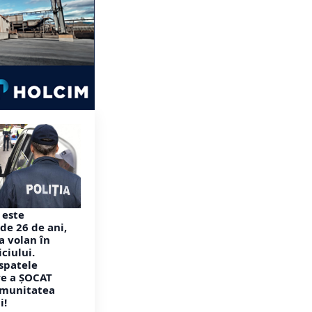
 este
de 26 de ani,
a volan în
ciului.
spatele
re a ȘOCAT
comunitatea
i!