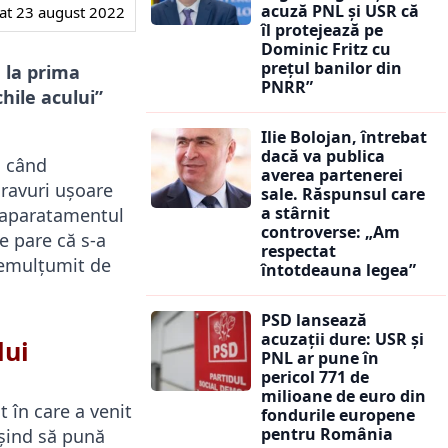
acuză PNL și USR că
at
23 august 2022
îl protejează pe
Dominic Fritz cu
prețul banilor din
e la prima
PNRR”
hile acului”
Ilie Bolojan, întrebat
dacă va publica
, când
averea partenerei
oravuri ușoare
sale. Răspunsul care
a stârnit
la aparatamentul
controverse: „Am
se pare că s-a
respectat
 nemulțumit de
întotdeauna legea”
PSD lansează
acuzații dure: USR și
lui
PNL ar pune în
pericol 771 de
milioane de euro din
t în care a venit
fondurile europene
pentru România
ușind să pună