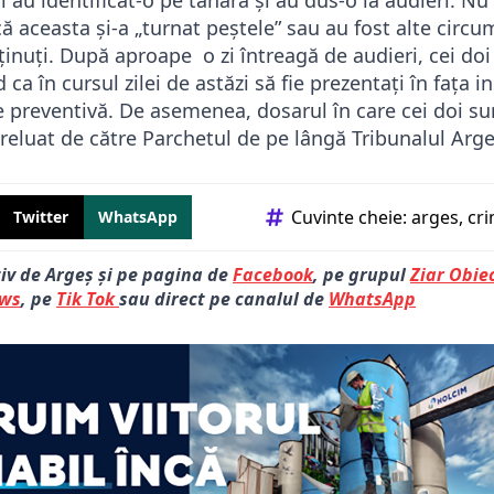
ii au identificat-o pe tânără și au dus-o la audieri. Nu 
 aceasta și-a „turnat peștele” sau au fost alte circu
eținuți. După aproape o zi întreagă de audieri, cei doi
a în cursul zilei de astăzi să fie prezentați în fața i
 preventivă. De asemenea, dosarul în care cei doi su
preluat de către Parchetul de pe lângă Tribunalul Arge
Cuvinte cheie: 
arges
cr
Twitter
WhatsApp
tiv de Argeș și pe pagina de
Facebook
, pe grupul
Ziar Obiec
ews
, pe
Tik Tok
sau direct pe canalul de
WhatsApp