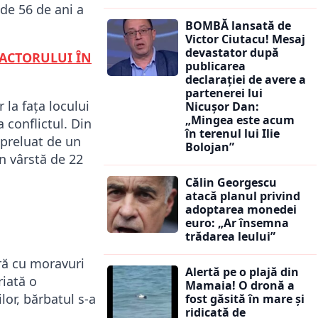
de 56 de ani a
BOMBĂ lansată de
Victor Ciutacu! Mesaj
devastator după
RACTORULUI ÎN
publicarea
declarației de avere a
partenerei lui
r la fața locului
Nicușor Dan:
„Mingea este acum
 conflictul. Din
în terenul lui Ilie
t preluat de un
Bolojan”
în vârstă de 22
Călin Georgescu
atacă planul privind
adoptarea monedei
euro: „Ar însemna
trădarea leului”
ără cu moravuri
Alertă pe o plajă din
riată o
Mamaia! O dronă a
or, bărbatul s-a
fost găsită în mare și
ridicată de