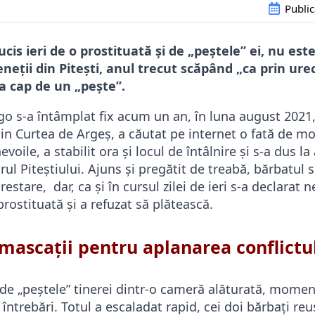
Public
ucis ieri de o prostituată și de „peștele” ei, nu est
eții din Pitești, anul trecut scăpând „ca prin urec
la cap de un „pește”.
igo s-a întâmplat fix acum un an, în luna august 2021
din Curtea de Argeș, a căutat pe internet o fată de m
evoile, a stabilit ora și locul de întâlnire și s-a dus 
rul Piteștiului. Ajuns și pregătit de treabă, bărbatul 
restare, dar, ca și în cursul zilei de ieri s-a declarat
prostituată și a refuzat să plătească.
mascații pentru aplanarea conflictu
t de „peștele” tinerei dintr-o cameră alăturată, momen
a întrebări. Totul a escaladat rapid, cei doi bărbați re