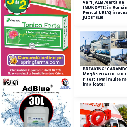
Va fi JALE! Alertă de
INUNDAȚII în Român
Pericol URIAȘ în ace
JUDEȚELE!
BREAKING! CARAMB
lângă SPITALUL MIL
Pitești! Mai multe m
implicate!