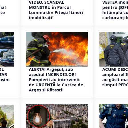
VIDEO. SCANDAL
VESTEA mom
ia!
MONSTRU în Parcul
pentru ȘOFE
ste
Lumina din Pitești! tineri
întâmplă c
imobilizați!
carburanțil
OL
ALERTĂ! Argeșul, sub
ACUM! DESC
ITAR
asediul INCENDIILOR!
amploare! 
așini
Pompierii au intervenit
au găsit mas
de URGENȚĂ la Curtea de
timpul PER
Argeș și Rătești!