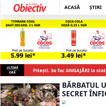
ACASĂ
ȘTIRI
ULTIMĂ
Pitești. Se fac ANGAJĂRI la sta
ORĂ
BĂRBATUL UC
SECRET ÎNFI