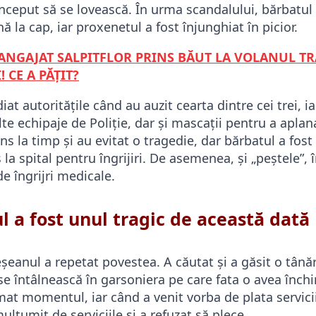
nceput să se lovească. În urma scandalului, bărbatul 
nă la cap, iar proxenetul a fost înjunghiat în picior.
ANGAJAT SALPITFLOR PRINS BĂUT LA VOLANUL T
 CE A PĂȚIT?
iat autoritățile când au auzit cearta dintre cei trei, ia
e echipaje de Poliție, dar și mascații pentru a aplana
uns la timp și au evitat o tragedie, dar bărbatul a fos
la spital pentru îngrijiri. De asemenea, și „peștele”, 
de îngrijri medicale.
a fost unul tragic de această dată
eșeanul a repetat povestea. A căutat și a găsit o tân
 se întâlnească în garsoniera pe care fata o avea închi
t momentul, iar când a venit vorba de plata serviciil
ulțumit de serviciile și a refuzat să plece.