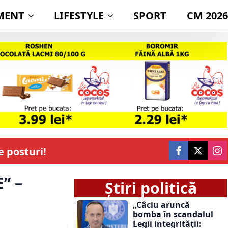
MENT
LIFESTYLE
SPORT
CM 2026
e posturi!
” –
Știri politică
„Câciu aruncă
bomba în scandalul
Legii integrității: