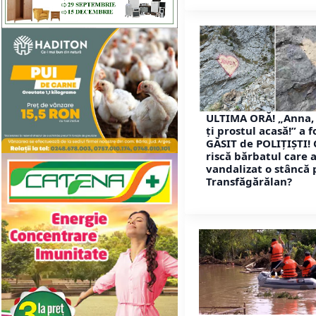
ULTIMA ORĂ! „Anna, 
ţi prostul acasă!” a f
GĂSIT de POLIȚIȘTI! 
riscă bărbatul care 
vandalizat o stâncă 
Transfăgărălan?