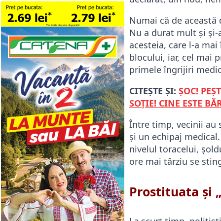
Numai că de această da
Nu a durat mult și și-a
acesteia, care l-a mai
blocului, iar, cel mai
primele îngrijiri medic
CITEȘTE ȘI:
ȘOC! PEȘ
SOȚIE! CINE ESTE BĂ
Între timp, vecinii au 
și un echipaj medical.
nivelul toracelui, șold
ore mai târziu se stin
Prostituata și 