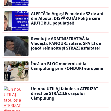
ALERTĂ în Argeș! Femeie de 32 de ani
din Albota, DISPĂRUTĂ! Poliția cere
AJUTORUL populației!
Revoluție ADMINISTRATIVĂ la
Vlădești: PANOURI solare, SPAȚII de
joacă reînnoite și STRĂZI asfaltate!
Încă un BLOC modernizat la
Câmpulung prin FONDURI europene
Un nou UTILAJ fabulos a ATERIZAT
direct pe STRĂZILE orașului
Câmpulung