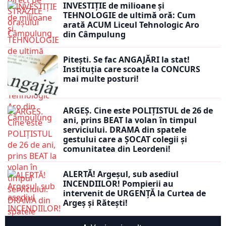
INVESTIȚIE de milioane și
TEHNOLOGIE de ultimă oră: Cum
arată ACUM Liceul Tehnologic Aro
din Câmpulung
Pitești. Se fac ANGAJĂRI la stat!
Instituția care scoate la CONCURS
mai multe posturi!
ARGEȘ. Cine este POLIȚISTUL de 26 de
ani, prins BEAT la volan în timpul
serviciului. DRAMA din spatele
gestului care a ȘOCAT colegii și
comunitatea din Leordeni!
ALERTĂ! Argeșul, sub asediul
INCENDIILOR! Pompierii au
intervenit de URGENȚĂ la Curtea de
Argeș și Rătești!