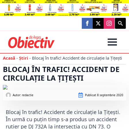
Searc
for:
Acasă
-
Știri
-
Blocaj în trafic! Accident de circulație la Țițești
BLOCAJ ÎN TRAFIC! ACCIDENT DE
CIRCULAȚIE LA ȚIȚEȘTI
Autor: 
redactie
Publicat
8 septembrie 2020
Blocaj în trafic! Accident de circulație la Țițești.
În urmă cu puțin timp s-a produs un accident
rutier pe DJ 732A la intersecția cu DN 73. O