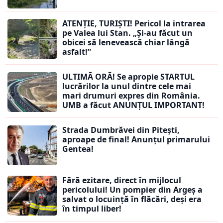
ATENȚIE, TURIȘTI! Pericol la intrarea
pe Valea lui Stan. „Și-au făcut un
obicei să lenevească chiar lângă
asfalt!”
ULTIMĂ ORĂ! Se apropie STARTUL
lucrărilor la unul dintre cele mai
mari drumuri expres din România.
UMB a făcut ANUNȚUL IMPORTANT!
Strada Dumbrăvei din Pitești,
aproape de final! Anunțul primarului
Gentea!
Fără ezitare, direct în mijlocul
pericolului! Un pompier din Argeș a
salvat o locuință în flăcări, deși era
în timpul liber!