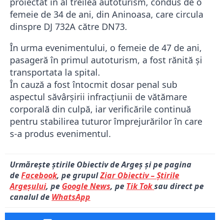
proiectat în al treilea autoturism, condus de o
femeie de 34 de ani, din Aninoasa, care circula
dinspre DJ 732A către DN73.
În urma evenimentului, o femeie de 47 de ani,
pasageră în primul autoturism, a fost rănită și
transportata la spital.
În cauză a fost întocmit dosar penal sub
aspectul săvârșirii infracțiunii de vătămare
corporală din culpă, iar verificările continuă
pentru stabilirea tuturor împrejurărilor în care
s-a produs evenimentul.
Urmărește știrile Obiectiv de Argeș și pe pagina
de
Facebook
, pe grupul
Ziar Obiectiv – Știrile
Argeșului
, pe
Google News
, pe
Tik Tok
sau direct pe
canalul de
WhatsApp