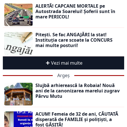
ALERTĂ! CAPCANE MORTALE pe
Autostrada Soarelui! Șoferii sunt în
mare PERICOL!
Pitești. Se fac ANGAJĂRI la stat!
Instituția care scoate la CONCURS
mai multe posturi!
Vezi mai multe
Argeș
Slujbă arhierească la Robaia! Nouă
ani de la canonizarea marelui zugrav
Pârvu Mutu
ACUM! Femeia de 32 de ani, CĂUTATĂ
disperată de FAMILIE și polițiști, a
fost GĂSITĂ!