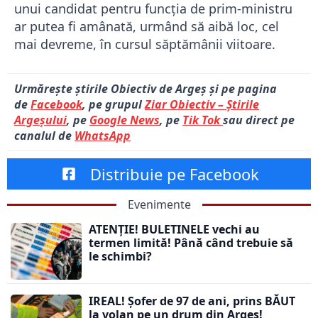
unui candidat pentru funcția de prim-ministru
ar putea fi amânată, urmând să aibă loc, cel
mai devreme, în cursul săptămânii viitoare.
Urmărește știrile Obiectiv de Argeș și pe pagina
de
Facebook
, pe grupul
Ziar Obiectiv – Știrile
Argeșului
, pe
Google News
, pe
Tik Tok
sau direct pe
canalul de
WhatsApp
Distribuie pe Facebook
Evenimente
ATENȚIE! BULETINELE vechi au
termen limită! Până când trebuie să
le schimbi?
IREAL! Șofer de 97 de ani, prins BĂUT
la volan pe un drum din Argeș!