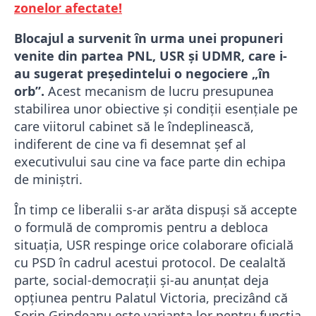
zonelor afectate!
Blocajul a survenit în urma unei propuneri
venite din partea PNL, USR și UDMR, care i-
au sugerat președintelui o negociere „în
orb”.
Acest mecanism de lucru presupunea
stabilirea unor obiective și condiții esențiale pe
care viitorul cabinet să le îndeplinească,
indiferent de cine va fi desemnat șef al
executivului sau cine va face parte din echipa
de miniștri.
În timp ce liberalii s-ar arăta dispuși să accepte
o formulă de compromis pentru a debloca
situația, USR respinge orice colaborare oficială
cu PSD în cadrul acestui protocol. De cealaltă
parte, social-democrații și-au anunțat deja
opțiunea pentru Palatul Victoria, precizând că
Sorin Grindeanu este varianta lor pentru funcția