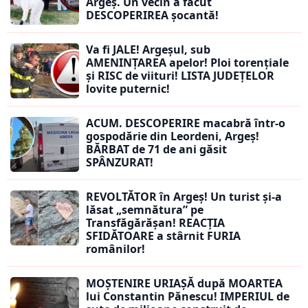
Argeș. Un vecin a făcut
DESCOPERIREA șocantă!
Va fi JALE! Argeșul, sub
AMENINȚAREA apelor! Ploi torențiale
și RISC de viituri! LISTA JUDEȚELOR
lovite puternic!
ACUM. DESCOPERIRE macabră într-o
gospodărie din Leordeni, Argeș!
BĂRBAT de 71 de ani găsit
SPÂNZURAT!
REVOLTĂTOR în Argeș! Un turist și-a
lăsat „semnătura” pe
Transfăgărășan! REACȚIA
SFIDĂTOARE a stârnit FURIA
românilor!
MOȘTENIRE URIAȘĂ după MOARTEA
lui Constantin Pănescu! IMPERIUL de