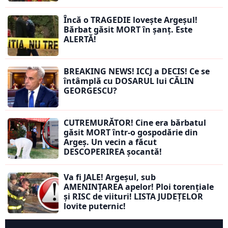
Încă o TRAGEDIE lovește Argeșul!
Bărbat găsit MORT în șanț. Este
ALERTĂ!
BREAKING NEWS! ICCJ a DECIS! Ce se
întâmplă cu DOSARUL lui CĂLIN
GEORGESCU?
CUTREMURĂTOR! Cine era bărbatul
găsit MORT într-o gospodărie din
Argeș. Un vecin a făcut
DESCOPERIREA șocantă!
Va fi JALE! Argeșul, sub
AMENINȚAREA apelor! Ploi torențiale
și RISC de viituri! LISTA JUDEȚELOR
lovite puternic!