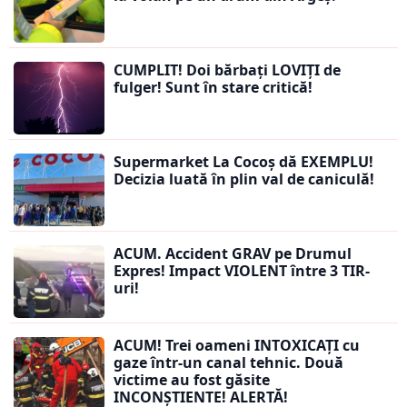
CUMPLIT! Doi bărbați LOVIȚI de
fulger! Sunt în stare critică!
Supermarket La Cocoș dă EXEMPLU!
Decizia luată în plin val de caniculă!
ACUM. Accident GRAV pe Drumul
Expres! Impact VIOLENT între 3 TIR-
uri!
ACUM! Trei oameni INTOXICAȚI cu
gaze într-un canal tehnic. Două
victime au fost găsite
INCONȘTIENTE! ALERTĂ!