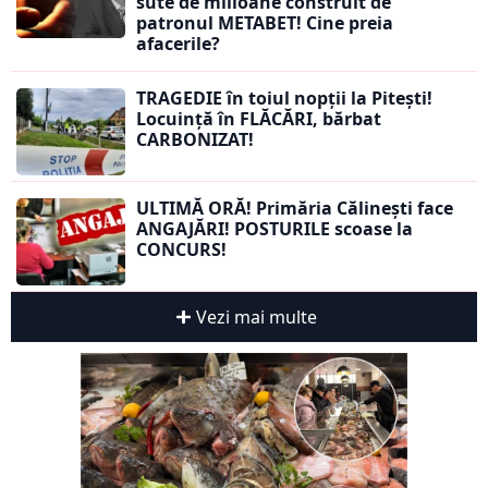
sute de milioane construit de
patronul METABET! Cine preia
afacerile?
TRAGEDIE în toiul nopții la Pitești!
Locuință în FLĂCĂRI, bărbat
CARBONIZAT!
ULTIMĂ ORĂ! Primăria Călinești face
ANGAJĂRI! POSTURILE scoase la
CONCURS!
Vezi mai multe