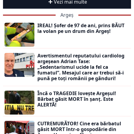
Vezi mai multe
Argeș
IREAL! Șofer de 97 de ani, prins BĂUT
la volan pe un drum din Argeș!
Avertismentul reputatului cardiolog
argeșean Adrian Tase:
„Sedentarismul ucide la fel ca
fumatul”. Mesajul care ar trebui să-i
pună pe toți românii pe gânduri!
Încă o TRAGEDIE lovește Argeșul!
Bărbat găsit MORT în șanț. Este
ALERTĂ!
CUTREMURĂTOR! Cine era bărbatul
găsit MORT într-o gospodărie din